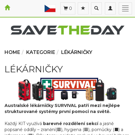
Toggle
Toggle
Togg
0
search
navigation
navi
HOME
KATEGORIE
LÉKÁRNIČKY
LÉKÁRNIČKY
Australské lékárničky SURVIVAL patří mezi nejlépe
strukturované systémy první pomoci na světě.
Každý KIT využívá
barevné rozdělení sekcí
a jasně
popsané oddíly – zranění(🟥), hygiena (🟦), pomůcky (⬛) a