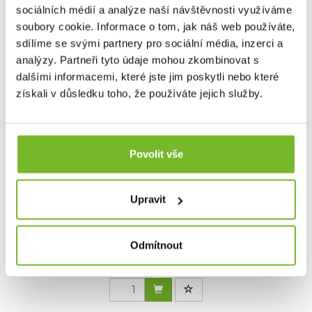
sociálních médií a analýze naší návštěvnosti využíváme
Skladem: posledních 283 ks
soubory cookie. Informace o tom, jak náš web používáte,
Kód: CS-SFAK-BLK-PET
sdílíme se svými partnery pro sociální média, inzerci a
analýzy. Partneři tyto údaje mohou zkombinovat s
dalšími informacemi, které jste jim poskytli nebo které
získali v důsledku toho, že používáte jejich služby.
Povolit vše
Upravit
Survival First Aid Kit Pocket (CZ)
SURVIVAL First Aid KIT - POCKET (CZ)Kompaktní
Odmítnout
KPR sada, kter...