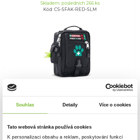
Skladem: posledních 266 ks
Kód: CS-SFAK-RED-SLM
Survival First Aid Kit Pet (CZ)
SURVIVAL First Aid KIT - PET (CZ)Promyšlená
Souhlas
Detaily
Více o cookies
lékárnička pro p...
Tato webová stránka používá cookies
2 590 Kč
K personalizaci obsahu a reklam, poskytování funkcí