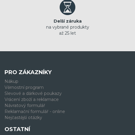
Delší záruka
na vybrané produkty
až 25 let
PRO ZÁKAZNÍKY
Nákup
Věrnostní program
Slevové a dárkové poukazy
Vrácení zboží a reklamace
Návratový formulář
Reklamační formulář - online
Nejčastější otázky
OSTATNÍ