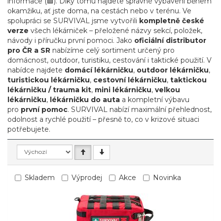
informace (🟩). Díky tomu najdete správné vybavení během
okamžiku, ať jste doma, na cestách nebo v terénu. Ve
spolupráci se SURVIVAL jsme vytvořili
kompletně české
verze
všech lékárniček – přeložené názvy sekcí, položek,
návody i příručku první pomoci. Jako
oficiální distributor
pro ČR a SR
nabízíme celý sortiment určený pro
domácnost, outdoor, turistiku, cestování i taktické použití. V
nabídce najdete
domácí lékárničku
,
outdoor lékárničku
,
turistickou lékárničku
,
cestovní lékárničku
,
taktickou
lékárničku / trauma kit
,
mini lékárničku
,
velkou
lékárničku
,
lékárničku do auta
a kompletní výbavu
pro
první pomoc
. SURVIVAL nabízí maximální přehlednost,
odolnost a rychlé použití – přesně to, co v krizové situaci
potřebujete.
Skladem
Výprodej
Akce
Novinka