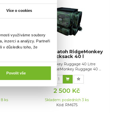
Více o cookies
ěvnosti využíváme soubory
, inzerci a analýzy. Partneři
li v důsledku toho, že
onkey
Rybářský batoh RidgeMonkey
Scales
Rucksack 40 l
RidgeMonkey Ruggage 40 Litre
 Scales
RucksackRidgeMonkey Ruggage 40 ...
Povolit vše
ge Scales
2 500 Kč
 8 ks
Skladem: posledních 3 ks
Kód: RM675