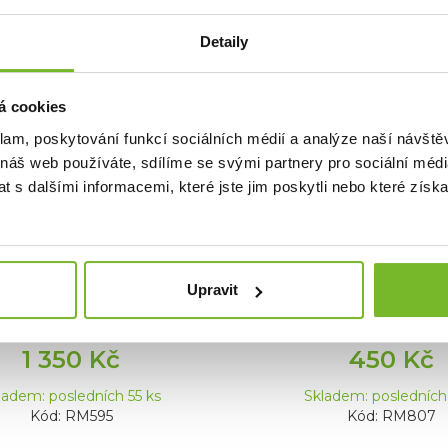
Detaily
á cookies
klam, poskytování funkcí sociálních médií a analýze naší návšt
 náš web používáte, sdílíme se svými partnery pro sociální média
 s dalšími informacemi, které jste jim poskytli nebo které získa
oor WC RidgeMonkey
Pouzdro RidgeM
 Toilet Seat Full Kit
Ruggage Compact 
Pouch
ilet Seat Full KitCoZee Toilet
RidgeMonkey Ruggage
Seat Full Kit je komp...
Upravit
PouchRidgeMonkey Rugga
P...
1 350 Kč
450 Kč
ladem: posledních 55 ks
Skladem: posledních
Kód: RM595
Kód: RM807