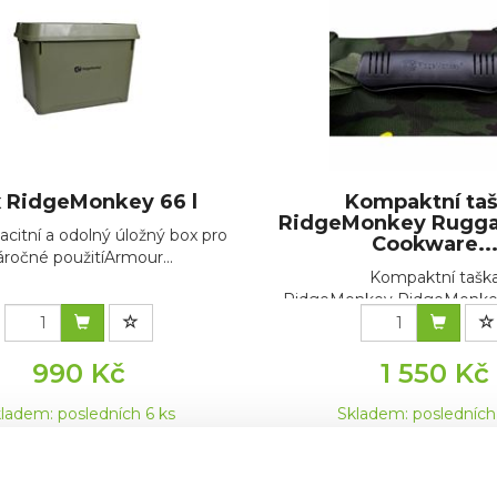
 RidgeMonkey 66 l
Kompaktní ta
RidgeMonkey Rugga
acitní a odolný úložný box pro
Cookware..
áročné použitíArmour...
Kompaktní tašk
RidgeMonkey RidgeMonk
Small Cookwa...
990 Kč
1 550 Kč
ladem: posledních 6 ks
Skladem: posledních
Kód: RM910
Kód: RM669