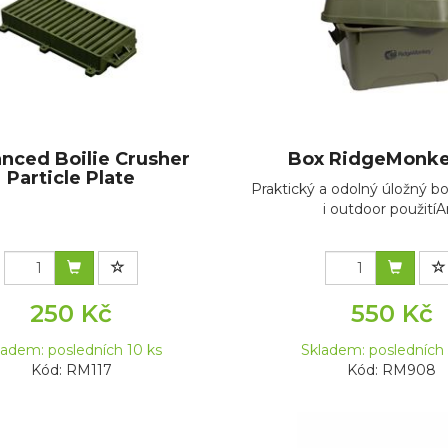
nced Boilie Crusher
Box RidgeMonkey
Particle Plate
Praktický a odolný úložný b
i outdoor použitíAr
250 Kč
550 Kč
ladem: posledních 10 ks
Skladem: posledních 
Kód: RM117
Kód: RM908