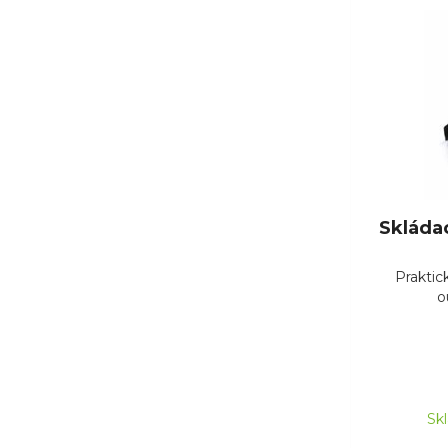
Skláda
Praktick
o
Sk