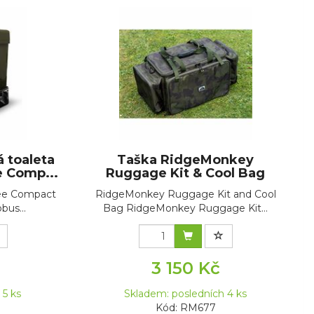
 toaleta
Taška RidgeMonkey
 Comp...
Ruggage Kit & Cool Bag
ee Compact
RidgeMonkey Ruggage Kit and Cool
bus...
Bag RidgeMonkey Ruggage Kit...
3 150 Kč
 5 ks
Skladem: posledních 4 ks
Kód: RM677