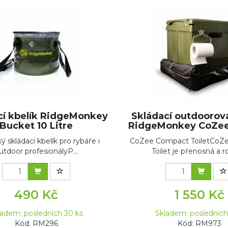
cí kbelík RidgeMonkey
Skládací outdoorová
Bucket 10 Litre
RidgeMonkey CoZee
ý skládací kbelík pro rybáře i
CoZee Compact ToiletCoZ
utdoor profesionályP...
Toilet je přenosná a ro
490 Kč
1 550 Kč
ladem: posledních 30 ks
Skladem: posledních
Kód: RM296
Kód: RM973