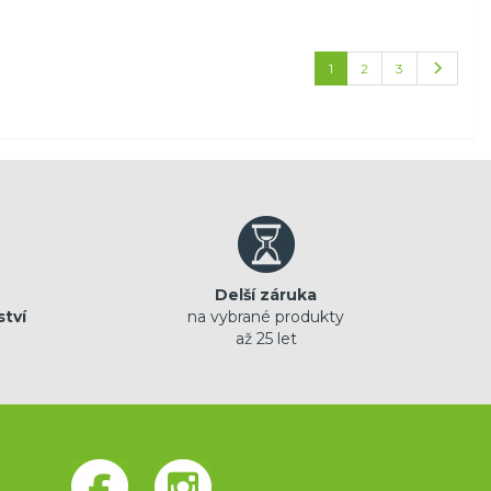
1
2
3
Delší záruka
ství
na vybrané produkty
až 25 let