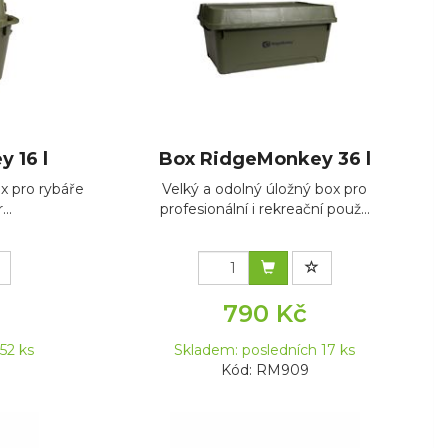
 16 l
Box RidgeMonkey 36 l
ox pro rybáře
Velký a odolný úložný box pro
...
profesionální i rekreační použ...
790 Kč
52 ks
Skladem: posledních 17 ks
Kód: RM909