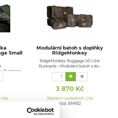
ška
Modulární batoh s doplňky
ge Small
RidgeMonkey
.
RidgeMonkey Ruggage 40 Litre
a
Rucksack – Modulární batoh s do...
ey Ruggage
3 870 Kč
 4 ks
Skladem: posledních 2 ks
Kód: RM932