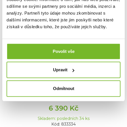
sdílíme se svými partnery pro sociální média, inzerci a
analýzy. Partneři tyto údaje mohou zkombinovat s
dalšími informacemi, které jste jim poskytli nebo které
získali v důsledku toho, že používáte jejich služby.
Povolit vše
Multitool Leatherman Wave Alpha
Obsidian
Upravit
Multitool Leatherman Wave AlphaLeatherman
Wave Alpha je vrch...
Odmítnout
6 390 Kč
Skladem: posledních 34 ks
Kód: 833334