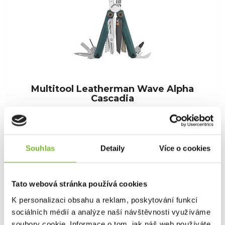
Multitool Leatherman Wave Alpha
Cascadia
Multitool Leatherman Wave AlphaLeatherman
Wave Alpha je vrch...
Souhlas
Detaily
Více o cookies
6 390 Kč
Tato webová stránka používá cookies
Skladem: posledních 39 ks
K personalizaci obsahu a reklam, poskytování funkcí
Kód: 833401
sociálních médií a analýze naší návštěvnosti využíváme
soubory cookie. Informace o tom, jak náš web používáte,