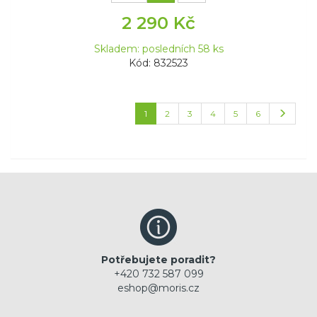
2 290 Kč
Skladem: posledních 58 ks
Kód: 832523
1
2
3
4
5
6
Potřebujete poradit?
+420 732 587 099
eshop@moris.cz