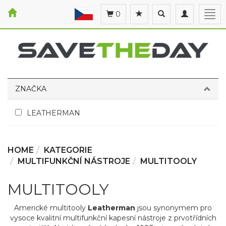
Toggle
Toggle
Togg
0
search
navigation
navi
ZNAČKA
LEATHERMAN
HOME
KATEGORIE
MULTIFUNKČNÍ NÁSTROJE
MULTITOOLY
MULTITOOLY
Americké multitooly
Leatherman
jsou synonymem pro
vysoce kvalitní multifunkční kapesní nástroje z prvotřídních