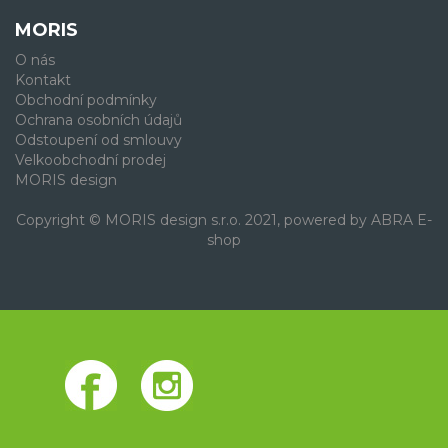
MORIS
O nás
Kontakt
Obchodní podmínky
Ochrana osobních údajů
Odstoupení od smlouvy
Velkoobchodní prodej
MORIS design
Copyright © MORIS design s.r.o. 2021, powered by
ABRA E-
shop