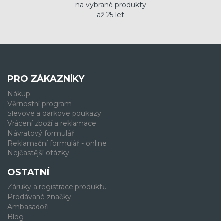
na vybrané produkty
až 25 let
PRO ZÁKAZNÍKY
Nákup
Věrnostní program
Slevové a dárkové poukazy
Vrácení zboží a reklamace
Návratový formulář
Reklamační formulář - online
Nejčastější otázky
OSTATNÍ
Záruky a registrace produktů
Prodávané značky
Ambasadoři
Blog