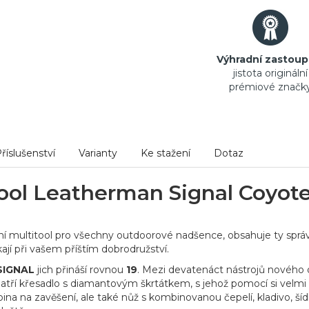
Výhradní zastoup
jistota originální
prémiové značk
říslušenství
Varianty
Ke stažení
Dotaz
ool Leatherman Signal Coyot
ální multitool pro všechny outdoorové nadšence, obsahuje ty sprá
ají při vašem příštím dobrodružství.
SIGNAL
jich přináší rovnou
19
. Mezi devatenáct nástrojů nového
 patří křesadlo s diamantovým škrtátkem, s jehož pomocí si velmi
bina na zavěšení, ale také nůž s kombinovanou čepelí, kladivo, ší