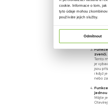
hlavy kl
cookie. Informace o tom, jak
takže m
používa
tyto údaje mohou zkombinovat
efektivn
používáte jejich služby.
Odníma
klip
.
Tento k
Odmítnout
kdykoli
Funkce
zvenčí.
Tento mu
je vybav
jsou pří
i když j
nebo za
Funkce
jednou
Mějte j
Otevírej