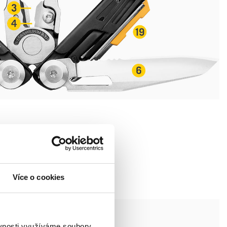
Více o cookies
ěvnosti využíváme soubory