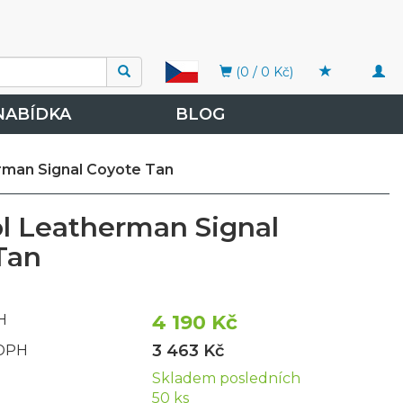
Togg
(0 / 0 Kč)
navi
NABÍDKA
BLOG
rman Signal Coyote Tan
ol Leatherman Signal
Tan
4 190 Kč
H
3 463 Kč
 DPH
Skladem posledních
50 ks