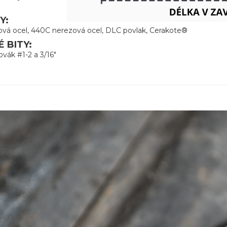
Y:
vá ocel, 440C nerezová ocel, DLC povlak, Cerakote®
 BITY:
ovák #1-2 a 3/16"