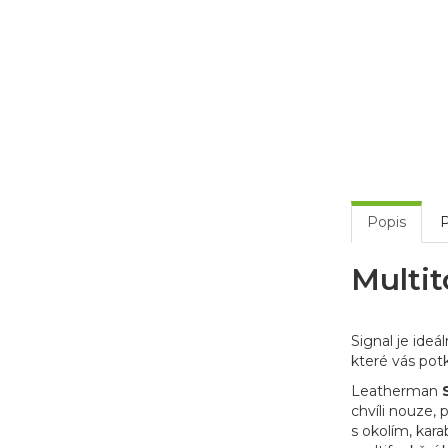
Popis
P
Multit
Signal je ide
které vás potk
Leatherman
chvíli nouze,
s okolím, kara