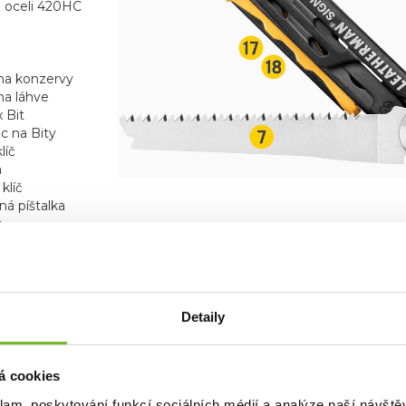
z oceli 420HC
 na konzervy
na láhve
x Bit
c na Bity
líč
a
klíč
ná píštalka
o
ový brousek
E
Detaily
á cookies
y funkce
(kromě
klam, poskytování funkcí sociálních médií a analýze naší návšt