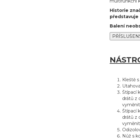
multifunkční k
Historie zna
představuje 
Balení neob
NÁSTR
Kleště s
Utahova
Štípací
drátů z 
vyměnit
Štípací 
drátů z 
vyměnit
Odizolov
Nůž s 