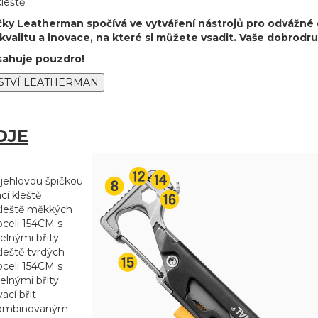
leště.
čky Leatherman spočívá ve vytváření nástrojů pro odvážné 
kvalitu a inovace, na které si můžete vsadit. Vaše dobrodruž
sahuje pouzdro!
OJE
 jehlovou špičkou
cí kleště
 kleště měkkých
oceli 154CM s
elnými břity
kleště tvrdých
oceli 154CM s
elnými břity
ací břit
kombinovaným