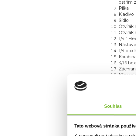
ostřím 
Pilka
Kladivo
Šídlo
Otvírák
Otvírák 
1/4 " He
Nástave
1/4 box k
Karabin
3/16 box 
Záchran
Křesadl
Diamant
FUNKC
Souhlas
Tato webová stránka použív
Všechn
K personalizaci obsahu a re