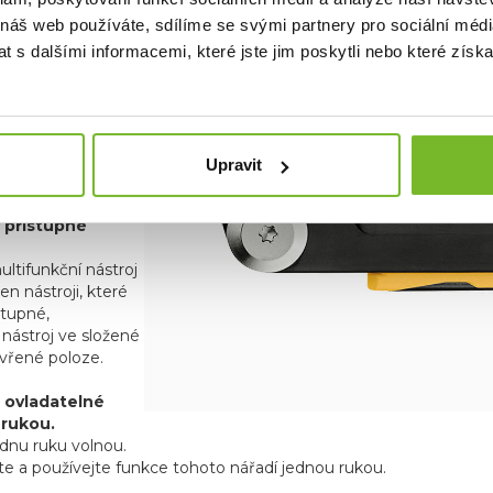
eští) se uzamykají,
 náš web používáte, sdílíme se svými partnery pro sociální média
ůžete nářadí
t bezpečně a
 s dalšími informacemi, které jste jim poskytli nebo které získa
ě.
telný kapesní
apesní klip můžete
Upravit
 odejmout.
 přístupné
ltifunkční nástroj
en nástroji, které
stupné,
e nástroj ve složené
vřené poloze.
 ovladatelné
 rukou.
ednu ruku volnou.
te a používejte funkce tohoto nářadí jednou rukou.