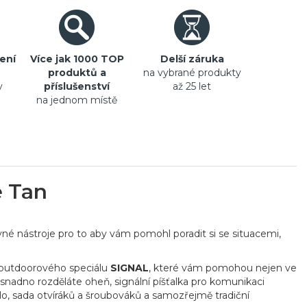
ení
Více jak 1000 TOP
Delší záruka
produktů a
na vybrané produkty
y
příslušenství
až 25 let
na jednom místě
e Tan
vné nástroje pro to aby vám pomohl poradit si se situacemi,
 outdoorového speciálu
SIGNAL
, které vám pomohou nejen ve
 snadno rozděláte oheň, signální píšťalka pro komunikaci
dlo, sada otvíráků a šroubováků a samozřejmě tradiční