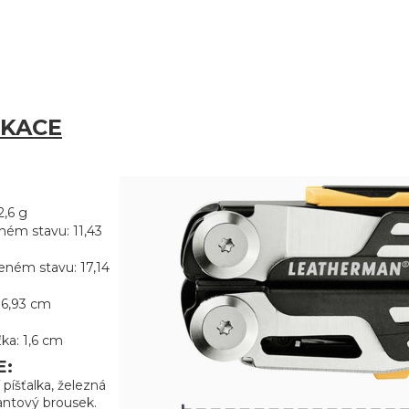
IKACE
2,6 g
ném stavu: 11,43
eném stavu: 17,14
 6,93 cm
ka: 1,6 cm
E:
píšťalka, železná
antový brousek.