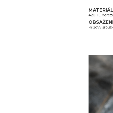
MATERIÁL
420HC nerezo
OBSAŽENÉ
Křížový šroub