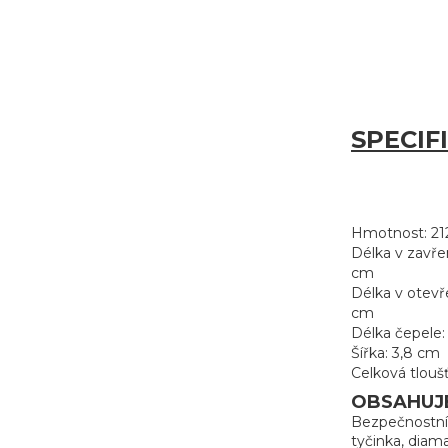
SPECIF
Hmotnost: 21
Délka v zavře
cm
Délka v otevř
cm
Délka čepele:
Šířka: 3,8 cm
Celková tloušť
OBSAHUJ
Bezpečnostní 
tyčinka, diam