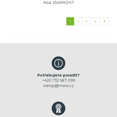
Kód: 23ARMZH7
1
2
3
4
Potřebujete poradit?
+420 732 587 099
eshop@moris.cz