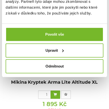
1 895 Kč
analýzy. Partneři tyto údaje mohou zkombinovat s
dalšími informacemi, které jste jim poskytli nebo které
3 790 Kč
Skladem: posledních 1 ks
získali v důsledku toho, že používáte jejich služby.
Kód: 23ARMZA3
Akce -50 %
Povolit vše
Výprodej
Upravit
Odmítnout
Mikina Kryptek Arma Lite Altitude XL
1 895 Kč