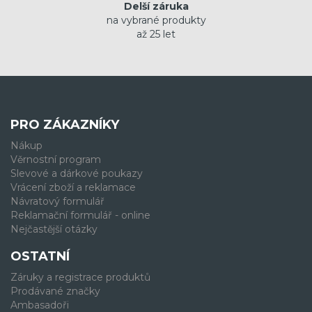
Delší záruka
na vybrané produkty
až 25 let
PRO ZÁKAZNÍKY
Nákup
Věrnostní program
Slevové a dárkové poukazy
Vrácení zboží a reklamace
Návratový formulář
Reklamační formulář - online
Nejčastější otázky
OSTATNÍ
Záruky a registrace produktů
Prodávané značky
Ambasadoři