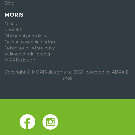
Blog
MORIS
O nás
Kontakt
Obchodní podmínky
Ochrana osobních údajů
Odstoupení od smlouvy
Velkoobchodní prodej
MORIS design
Copyright © MORIS design s.r.o. 2021, powered by
ABRA E-
shop