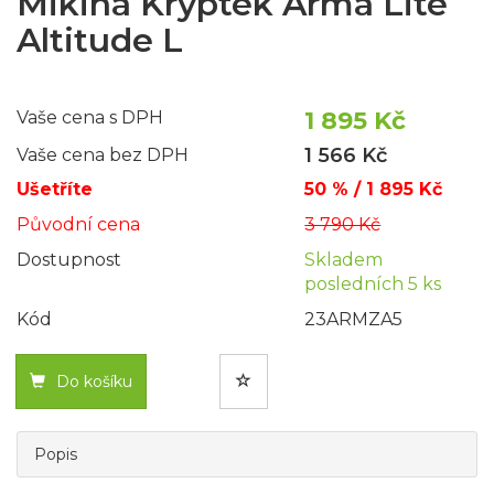
Mikina Kryptek Arma Lite
Altitude L
1 895 Kč
Vaše cena s DPH
1 566 Kč
Vaše cena bez DPH
Ušetříte
50 % / 1 895 Kč
Původní cena
3 790 Kč
Dostupnost
Skladem
posledních 5 ks
Kód
23ARMZA5
Do košíku
Popis