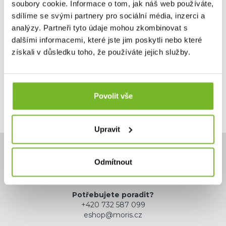
soubory cookie. Informace o tom, jak náš web používáte,
sdílíme se svými partnery pro sociální média, inzerci a
analýzy. Partneři tyto údaje mohou zkombinovat s
1 595 Kč
dalšími informacemi, které jste jim poskytli nebo které
3 190 Kč
získali v důsledku toho, že používáte jejich služby.
Skladem: posledních 2 ks
Kód: 22PETASF5
Povolit vše
Upravit
Odmítnout
Potřebujete poradit?
+420 732 587 099
eshop@moris.cz