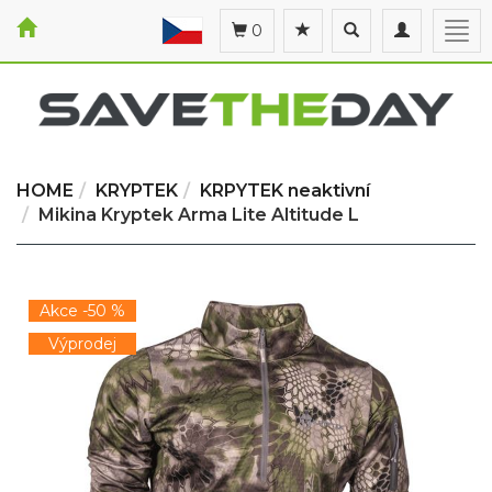
Toggle
Toggle
Togg
0
search
navigation
navi
HOME
KRYPTEK
KRPYTEK neaktivní
Mikina Kryptek Arma Lite Altitude L
Akce -50 %
Výprodej