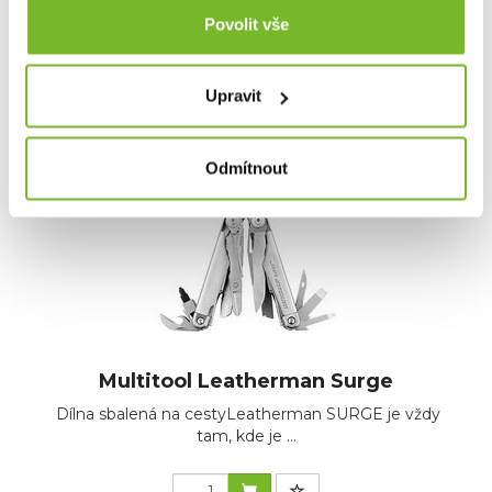
4 190 Kč
Povolit vše
Skladem: posledních 50 ks
Kód: 832404
Upravit
Odmítnout
Multitool Leatherman Surge
Dílna sbalená na cestyLeatherman SURGE je vždy
tam, kde je ...