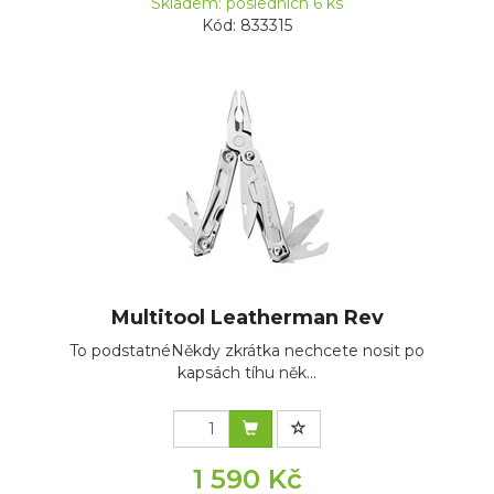
Skladem: posledních 6 ks
Kód: 833315
Multitool Leatherman Rev
To podstatnéNěkdy zkrátka nechcete nosit po
kapsách tíhu něk...
1 590 Kč