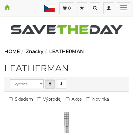
Toggle
Toggle
Togg
0
search
navigation
navi
HOME
Značky
LEATHERMAN
LEATHERMAN
Skladem
Výprodej
Akce
Novinka