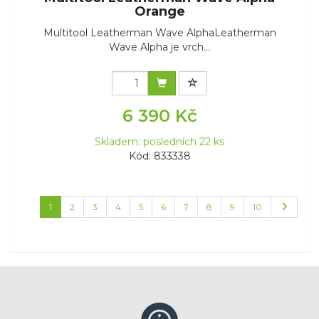
Orange
Multitool Leatherman Wave AlphaLeatherman
Wave Alpha je vrch...
6 390 Kč
Skladem: posledních 22 ks
Kód: 833338
1
2
3
4
5
6
7
8
9
10