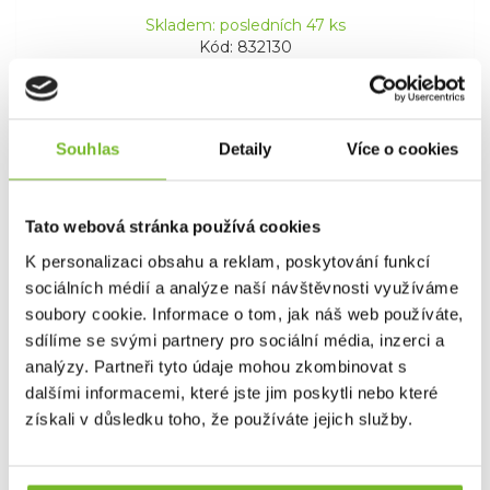
Skladem: posledních 47 ks
Kód: 832130
Souhlas
Detaily
Více o cookies
Tato webová stránka používá cookies
K personalizaci obsahu a reklam, poskytování funkcí
sociálních médií a analýze naší návštěvnosti využíváme
soubory cookie. Informace o tom, jak náš web používáte,
Multitool Leatherman Signal Coyote
sdílíme se svými partnery pro sociální média, inzerci a
Tan
analýzy. Partneři tyto údaje mohou zkombinovat s
Multitool Leatherman Signal Coyote TanSignal je
dalšími informacemi, které jste jim poskytli nebo které
ideální mult...
získali v důsledku toho, že používáte jejich služby.