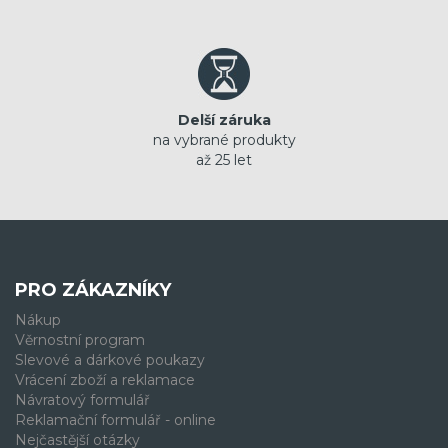
Delší záruka
na vybrané produkty
až 25 let
PRO ZÁKAZNÍKY
Nákup
Věrnostní program
Slevové a dárkové poukazy
Vrácení zboží a reklamace
Návratový formulář
Reklamační formulář - online
Nejčastější otázky