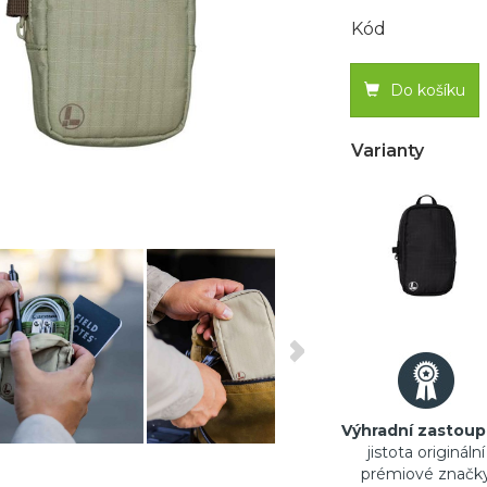
Kód
Do košíku
Varianty
Výhradní zastoup
jistota originální
prémiové značk