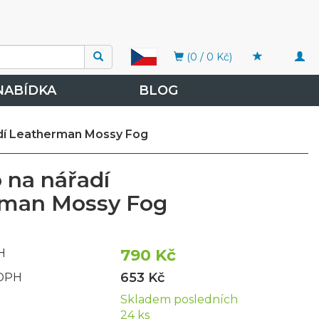
Togg
(0 / 0 Kč)
navi
NABÍDKA
BLOG
dí Leatherman Mossy Fog
 na nářadí
rman Mossy Fog
790 Kč
H
653 Kč
 DPH
Skladem posledních
24 ks