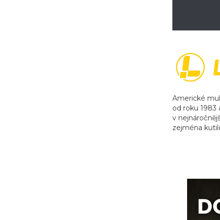
Americké mult
od roku 1983 a
v nejnáročněj
zejména kutil