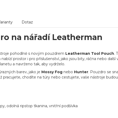
arianty
Dotaz
ro na nářadí Leatherman
stroje pohodlně s novým pouzdrem
Leatherman Tool Pouch
. 
abízí prostor i pro příslušenství, jako jsou bity, ráčna nebo da
anetu a navrženo tak, aby vydrželo.
ýrazných barev, jako je
Mossy Fog
nebo
Hunter
. Pouzdro se sn
už pracujete, chodíte na túry nebo cestujete, vaše nástroje bud
y, odolná ripstop tkanina, vnitřní podšívka