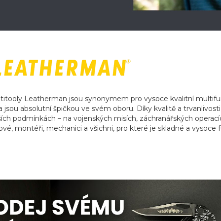
itooly Leatherman jsou synonymem pro vysoce kvalitní multifunk
 jsou absolutní špičkou ve svém oboru. Díky kvalitě a trvanlivost
ších podmínkách – na vojenských misích, záchranářských operací
ové, montéři, mechanici a všichni, pro které je skladné a vysoce 