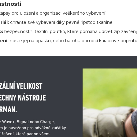
astnosti
kapsy pro uložení a organizaci veškerého vybavení
riál:
chraňte své vybavení díky pevné ripstop tkanine
p:
bezpečnostní textilní poutko, které pomáhá udržet zip zavřen
ení:
noste jej na opasku, nebo batohu pomocí karabiny / popruh