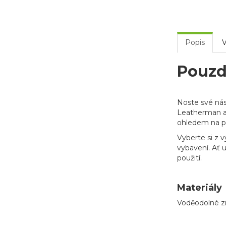
Popis
V
Pouzd
Noste své ná
Leatherman a n
ohledem na pl
Vyberte si z v
vybavení. Ať 
použití.
Materiály
Voděodolné zip