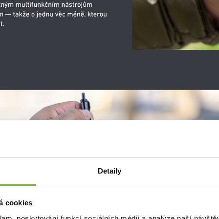
Detaily
á cookies
klam, poskytování funkcí sociálních médií a analýze naší návšt