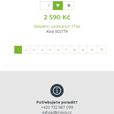
2 590 Kč
Skladem: posledních 17 ks
Kód: 502179
1
2
3
4
5
6
7
8
9
10
Potřebujete poradit?
+420 732 587 099
eshop@moris.cz