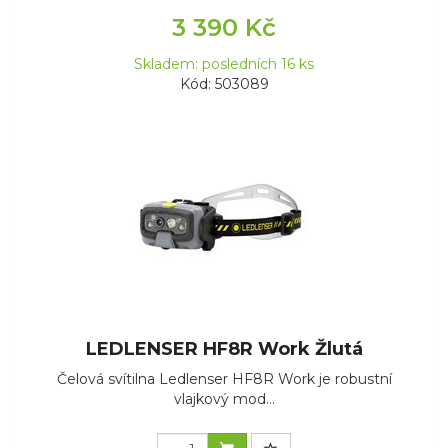
3 390 Kč
Skladem: posledních 16 ks
Kód: 503089
LEDLENSER HF8R Work Žlutá
Čelová svítilna Ledlenser HF8R Work je robustní
vlajkový mod...