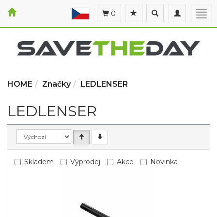
Toggle
Toggle
Togg
0
search
navigation
navi
HOME
Značky
LEDLENSER
LEDLENSER
Skladem
Výprodej
Akce
Novinka