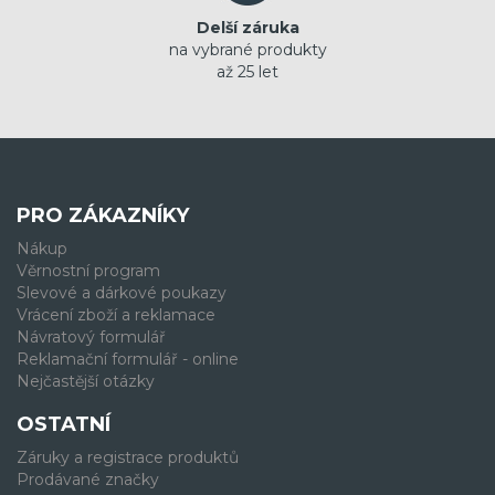
Delší záruka
na vybrané produkty
až 25 let
PRO ZÁKAZNÍKY
Nákup
Věrnostní program
Slevové a dárkové poukazy
Vrácení zboží a reklamace
Návratový formulář
Reklamační formulář - online
Nejčastější otázky
OSTATNÍ
Záruky a registrace produktů
Prodávané značky