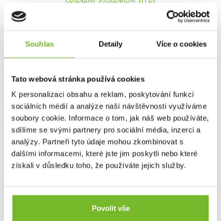
Skladem: posledních 30 ks
Kód: 502796
Souhlas
Detaily
Více o cookies
Tato webová stránka používá cookies
K personalizaci obsahu a reklam, poskytování funkcí
sociálních médií a analýze naší návštěvnosti využíváme
soubory cookie. Informace o tom, jak náš web používáte,
sdílíme se svými partnery pro sociální média, inzerci a
LEDLENSER HF6R Work Žlutá
analýzy. Partneři tyto údaje mohou zkombinovat s
dalšími informacemi, které jste jim poskytli nebo které
Ledlenser HF6R Work je tenká čelová svítilna pro
získali v důsledku toho, že používáte jejich služby.
běžné průmy...
Povolit vše
2 090 Kč