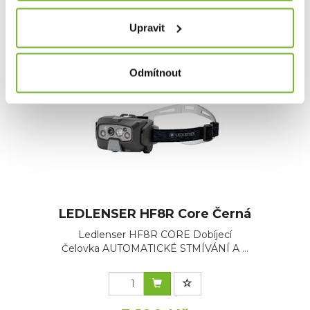
Skladem: posledních 3 ks
Upravit
Kód: 502798
Odmítnout
LEDLENSER HF8R Core Černá
Ledlenser HF8R CORE Dobíjecí
Čelovka AUTOMATICKÉ STMÍVÁNÍ A ...