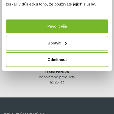
získali v důsledku toho, že používáte jejich služby.
Povolit vše
Více jak 1000 TOP
produktů a příslušenství
na jednom místě
Upravit
Odmítnout
Delší záruka
na vybrané produkty
až 25 let