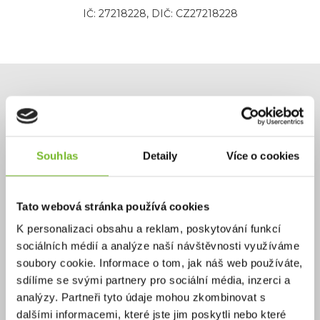
IČ: 27218228, DIČ: CZ27218228
Potřebujete poradit?
Souhlas
Detaily
Více o cookies
+420 732 587 099
eshop@moris.cz
Tato webová stránka používá cookies
K personalizaci obsahu a reklam, poskytování funkcí
sociálních médií a analýze naší návštěvnosti využíváme
soubory cookie. Informace o tom, jak náš web používáte,
Výhradní zastoupení
sdílíme se svými partnery pro sociální média, inzerci a
jistota originální
analýzy. Partneři tyto údaje mohou zkombinovat s
prémiové značky
dalšími informacemi, které jste jim poskytli nebo které