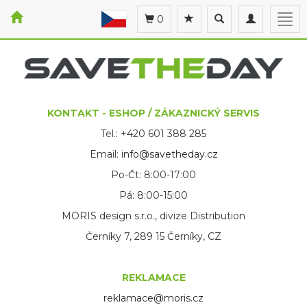
Toggle
Toggle
Togg
0
search
navigation
navi
KONTAKT - ESHOP / ZÁKAZNICKÝ SERVIS
Tel.: +420 601 388 285
Email:
info@savetheday.cz
Po-Čt: 8:00-17:00
Pá: 8:00-15:00
MORIS design s.r.o., divize Distribution
Černíky 7, 289 15 Černíky, CZ
REKLAMACE
reklamace@moris.cz