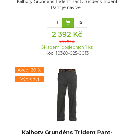
Kalhoty Grundéns Trident PantGrundéns Trident
Pant je navrže...
2 392 Kč
2 990 Kč
Skladem: posledních 1 ks
Kód: 10360-025-0013
Akce -20 %
Výprodej
Kalhoty Grundéns Trident Pant-