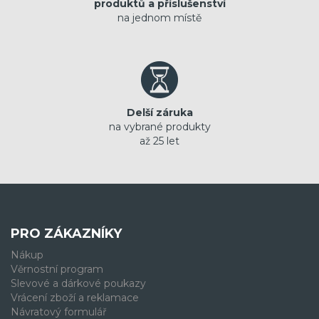
produktů a příslušenství
na jednom místě
Delší záruka
na vybrané produkty
až 25 let
PRO ZÁKAZNÍKY
Nákup
Věrnostní program
Slevové a dárkové poukazy
Vrácení zboží a reklamace
Návratový formulář