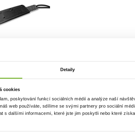
antový brousek TB
oor v Kydex pouzdře
tový brousek TB Outdoor v
pouzdřeDiamantový brou...
Detaily
á cookies
270 Kč
klam, poskytování funkcí sociálních médií a analýze naší návšt
450 Kč
ladem: posledních 1 ks
 náš web používáte, sdílíme se svými partnery pro sociální média
Kód: ACCE1070009
 s dalšími informacemi, které jste jim poskytli nebo které získa
v Kč včetně DPH