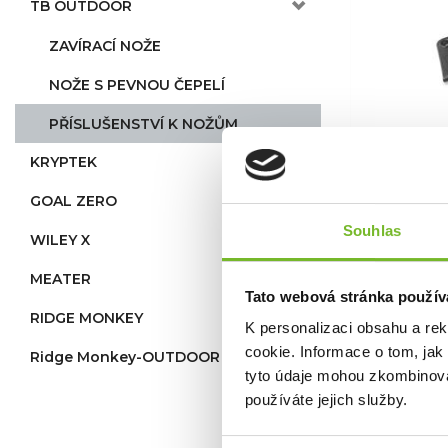
TB OUTDOOR
ZAVÍRACÍ NOŽE
NOŽE S PEVNOU ČEPELÍ
PŘÍSLUŠENSTVÍ K NOŽŮM
Diam
KRYPTEK
Outd
GOAL ZERO
Diaman
Kydex 
Souhlas
WILEY X
MEATER
Tato webová stránka použív
RIDGE MONKEY
K personalizaci obsahu a re
Sk
cookie. Informace o tom, jak
Ridge Monkey-OUTDOOR aktivní
tyto údaje mohou zkombinovat
používáte jejich služby.
Ceny jsou 