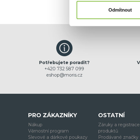
Odmítnout
Potřebujete poradit?
V
+420 732 587 099
eshop@moris.cz
PRO ZÁKAZNÍKY
OSTATNÍ
Nákup
Záruky a registrace
Věrnostní program
produktů
Slevové a dárkové poukazy
Prodávané značky