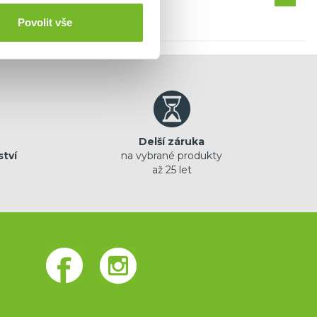
Povolit vše
Delší záruka
ství
na vybrané produkty
až 25 let