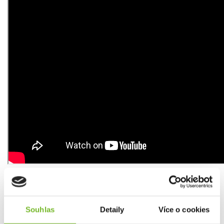
TECHNOLOGIE
Souhlas
Detaily
Více o cookies
Advanced Focus System