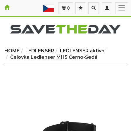
Toggle
Toggle
Togg
0
search
navigation
navi
HOME
LEDLENSER
LEDLENSER aktivní
Čelovka Ledlenser MH5 Černo-Šedá