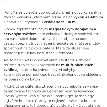
Ponořte se do světa dobrodružství s naší novou kompaktní
dobíjecí čelovkou, která vám přináší nejen
výkon až 400 lm
a dosvit na úctyhodnou
vzdálenost 180 m.
S nově implementovaným
magnetickým dobíjením a
červeným světlem
, tato čelovka je skvělým společníkem
pro vaše noční dobrodružství. A pokud jste náhodou na
cestách bez možnosti nabíjení, nebojte se, můžete si vždy
spolehnout na tužkové baterie, které zajistí, že vaše
dobrodružství nikdy nezůstane v temnotě.
Ale to není vše! Díky inovativnímu systému uchycení
můžete tuto čelovku přeměnit na
multifunkční ruční
svítilnu
jen několika jednoduchými pohyby.
Tu si můžete pomocí klipu bezpečně připnout na oblečení,
na opasek či na batoh.
A když už se cítíte jako ztracený v noci, nebojte se – naše
patentované technologie Ledlenser, včetně Advanced
Focus System, Rapid Focus a Smart Light Technology,
zajistí, že budete mít vždy to nejlepší osvětlení a budete
připraveni na každé dobrodružství, které vám život přinese.