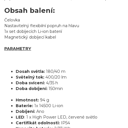
Obsah balení:
Čelovka
Nastavitelný flexibilní popruh na hlavu
1x set dobíjecích Li-ion baterií
Magnetický dobíjecí kabel
PARAMETRY
Dosah světla:
180/40 m
Světelný tok:
400/20 lm
Doba svícení:
4/35 h
Doba dobíjení:
150min
Hmotnost:
94 g
Baterie:
1x 14500 Li-ion
Dobíjení:
Ano
LED
: 1 x High Power LED, červené světlo
Certifikát odolnosti:
IP54