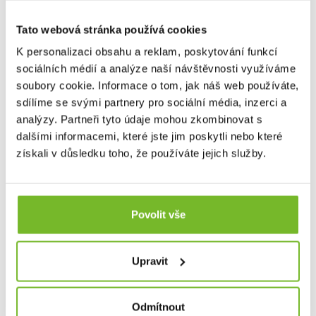
Spojením čočky a reflektoru vznikla unikátní technologie,
která nemá ve světě obdoby
Tato webová stránka používá cookies
Vznikla tak reflektorová čočka umožňující zaostření paprsku
K personalizaci obsahu a reklam, poskytování funkcí
světla s plynulým přechodem z širokého homogenního
sociálních médií a analýze naší návštěvnosti využíváme
kruhu světla do ostrého svazku a naopak. Ostření se provádí
soubory cookie. Informace o tom, jak náš web používáte,
jednoduchým posunutím hlavy svítilny dopředu (zaostření)
nebo dozadu (rozostření). Svítilny LEDLENSER jako jediné
sdílíme se svými partnery pro sociální média, inzerci a
na světě využívají principu lomu světla. Běžné svítilny pouze
analýzy. Partneři tyto údaje mohou zkombinovat s
odrážejí světlo od reflexních ploch uvnitř hlavy svítilny.
dalšími informacemi, které jste jim poskytli nebo které
Mezinárodní patenty AFS:
získali v důsledku toho, že používáte jejich služby.
Patent-No. China: ZL 200680000752.1Patent-No. Europe:
EP 1880 139 B1Patent-No. USA: 7,461,960Patent-No.
HongKong: 1108730
Povolit vše
Upravit
Smart Light Technology
Různé oblasti použití vyžadují individuální nastavení svítilen
Odmítnout
a individuální funkce. Z tohoto důvodu byla vytvořena nová