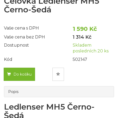
Čelovka Ledlenser MH5
Černo-Šedá
1 590 Kč
Vaše cena s DPH
1 314 Kč
Vaše cena bez DPH
Dostupnost
Skladem
posledních 20 ks
Kód
502147
Do košíku
Popis
Ledlenser MH5 Černo-
Šedá