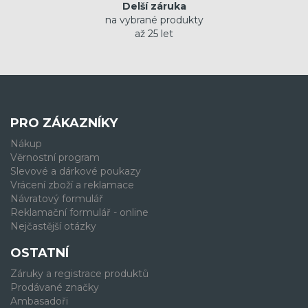
Delší záruka
na vybrané produkty
až 25 let
PRO ZÁKAZNÍKY
Nákup
Věrnostní program
Slevové a dárkové poukazy
Vrácení zboží a reklamace
Návratový formulář
Reklamační formulář - online
Nejčastější otázky
OSTATNÍ
Záruky a registrace produktů
Prodávané značky
Ambasadoři