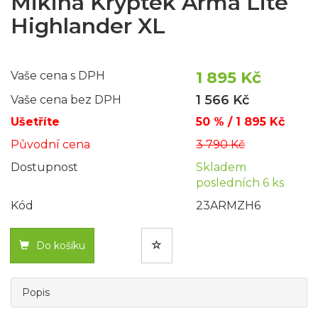
Mikina Kryptek Arma Lite
Highlander XL
1 895 Kč
Vaše cena s DPH
1 566 Kč
Vaše cena bez DPH
Ušetříte
50 % / 1 895 Kč
Původní cena
3 790 Kč
Dostupnost
Skladem
posledních 6 ks
Kód
23ARMZH6
Do košíku
Popis