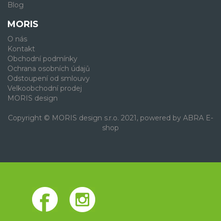
Blog
MORIS
O nás
Kontakt
Obchodní podmínky
Ochrana osobních údajů
Odstoupení od smlouvy
Velkoobchodní prodej
MORIS design
Copyright © MORIS design s.r.o. 2021, powered by
ABRA E-
shop