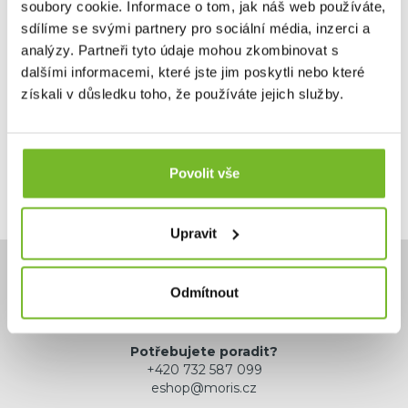
soubory cookie. Informace o tom, jak náš web používáte,
sdílíme se svými partnery pro sociální média, inzerci a
analýzy. Partneři tyto údaje mohou zkombinovat s
645 Kč
dalšími informacemi, které jste jim poskytli nebo které
1 290 Kč
získali v důsledku toho, že používáte jejich služby.
Skladem: posledních 7 ks
Kód: 16KRYAH3
Povolit vše
Upravit
Odmítnout
Potřebujete poradit?
+420 732 587 099
eshop@moris.cz