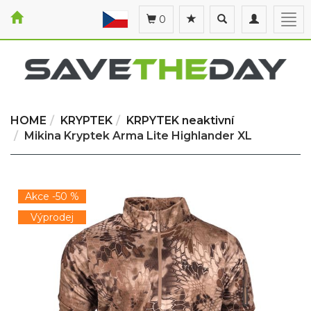
Toggle
Toggle
Togg
0
search
navigation
navi
HOME
KRYPTEK
KRPYTEK neaktivní
Mikina Kryptek Arma Lite Highlander XL
Akce -50 %
Výprodej