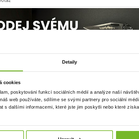
Dotaz
Detaily
á cookies
klam, poskytování funkcí sociálních médií a analýze naší návšt
 náš web používáte, sdílíme se svými partnery pro sociální média
y Vás zajímat
 s dalšími informacemi, které jste jim poskytli nebo které získa
Akce -50 %
Akc
Výprodej
Vý