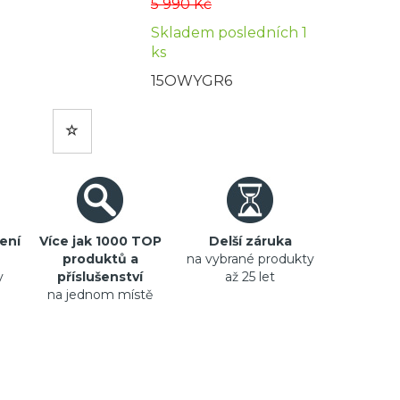
5 990 Kč
Skladem posledních 1
ks
15OWYGR6
ení
Více jak 1000 TOP
Delší záruka
produktů a
na vybrané produkty
y
příslušenství
až 25 let
na jednom místě