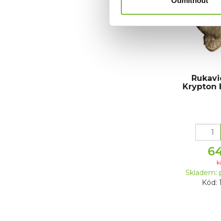
Odmítnout
Rukavi
Krypton 
6
1
Skladem: 
Kód: