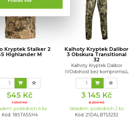
Povolit vše
o Kryptek Stalker 2
Kalhoty Kryptek Dalibor
SS Highlander M
3 Obskura Transitional
32
Kalhoty Kryptek Dalibor
IIIOdolnost bez kompromisů,
výkon pr...
545 Kč
3 145 Kč
1 090 Kč
6 290 Kč
adem: posledních 4 ks
Skladem: posledních 2 ks
Kód: 18STASSH4
Kód: 21DALBTS3232