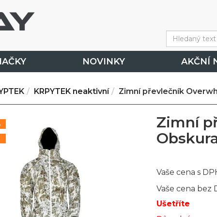
NAČKY
NOVINKY
AKČNÍ 
YPTEK
KRPYTEK neaktivní
Zimní převlečník Overw
Zimní p
%
Obskur
Vaše cena s DP
Vaše cena bez
Ušetříte