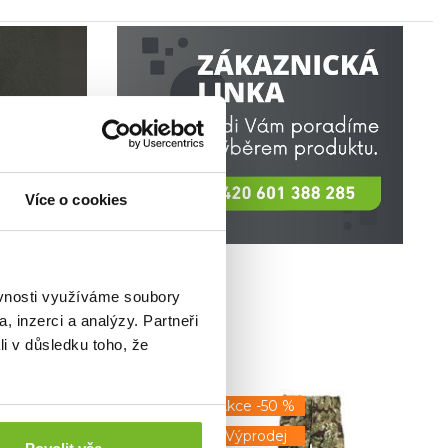
Více o cookies
ěvnosti využíváme soubory
, inzerci a analýzy. Partneři
li v důsledku toho, že
e -50 %
Akce -50 %
prodej
Výprodej