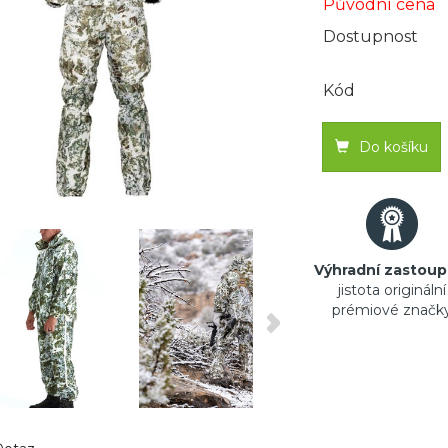
Původní cena
Dostupnost
Kód
Do košíku
Výhradní zastoup
jistota originální
prémiové značk