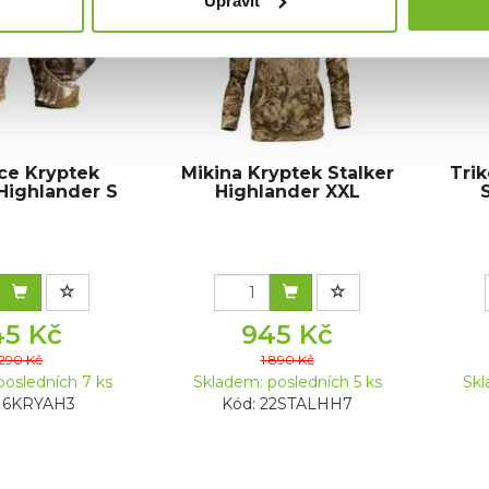
Upravit
ce Kryptek
Mikina Kryptek Stalker
Trik
Highlander S
Highlander XXL
45 Kč
945 Kč
 290 Kč
1 890 Kč
posledních 7 ks
Skladem: posledních 5 ks
Skl
 16KRYAH3
Kód: 22STALHH7