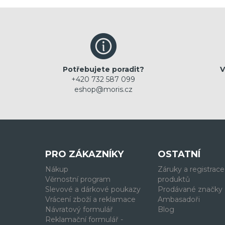
Potřebujete poradit?
V
+420 732 587 099
eshop@moris.cz
PRO ZÁKAZNÍKY
OSTATNÍ
Nákup
Záruky a registrace
Věrnostní program
produktů
Slevové a dárkové poukazy
Prodávané značky
Vrácení zboží a reklamace
Ambasadoři
Návratový formulář
Blog
Reklamační formulář -