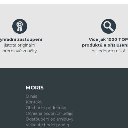
ýhradní zastoupení
Více jak 1000 TOP
jistota originální
produktů a příslušen
prémiové značky
na jednom místě
MORIS
O nás
Kontakt
Obchodní podmínky
Ochrana osobních údajů
Odstoupení od smlouvy
Velkoobchodní prodej