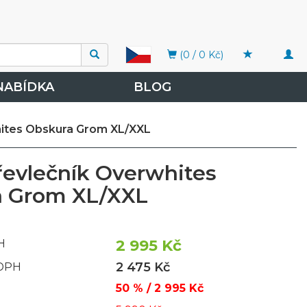
Togg
(0 / 0 Kč)
navi
NABÍDKA
BLOG
hites Obskura Grom XL/XXL
řevlečník Overwhites
a Grom XL/XXL
2 995 Kč
H
2 475 Kč
 DPH
50 % / 2 995 Kč