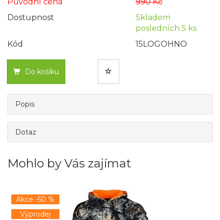
Původní cena
990 Kč
Dostupnost
Skladem
posledních 5 ks
Kód
15LOGOHNO
Do košíku
Popis
Dotaz
Mohlo by Vás zajímat
Akce -50 %
Výprodej