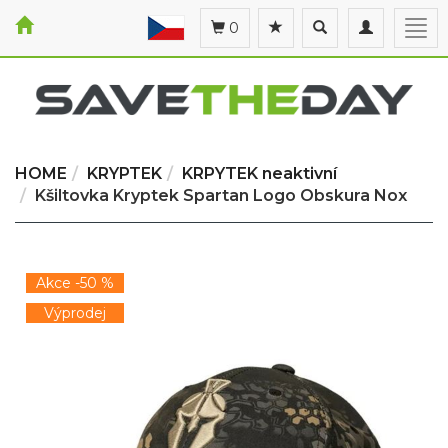
Toggle
Toggle
Togg
0
search
navigation
navi
HOME
KRYPTEK
KRPYTEK neaktivní
Kšiltovka Kryptek Spartan Logo Obskura Nox
Akce -50 %
Výprodej