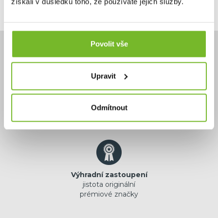
získali v důsledku toho, že používáte jejich služby.
Povolit vše
Upravit
Potřebujete poradit?
+420 732 587 099
Odmítnout
eshop@moris.cz
Výhradní zastoupení
jistota originální
prémiové značky