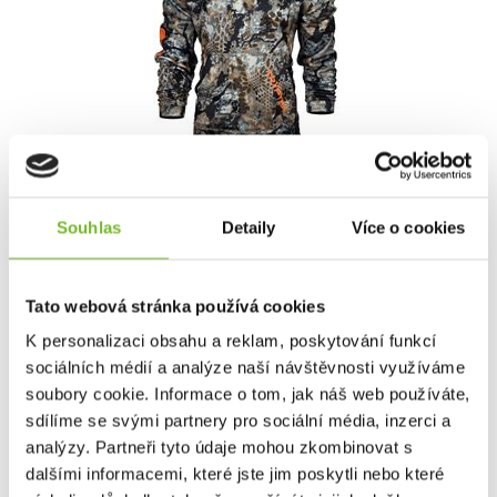
Mikina Kryptek Tartaros Obskura Skyfall/Blaze
L
Souhlas
Detaily
Více o cookies
Tato webová stránka používá cookies
1 095 Kč
K personalizaci obsahu a reklam, poskytování funkcí
sociálních médií a analýze naší návštěvnosti využíváme
2 190 Kč
Skladem: posledních 11 ks
soubory cookie. Informace o tom, jak náš web používáte,
Kód: 15TART2SFBLZ5
sdílíme se svými partnery pro sociální média, inzerci a
analýzy. Partneři tyto údaje mohou zkombinovat s
dalšími informacemi, které jste jim poskytli nebo které