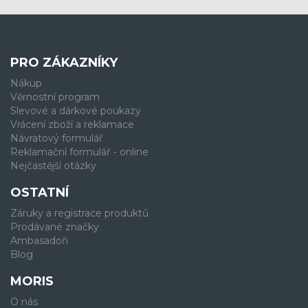
PRO ZÁKAZNÍKY
Nákup
Věrnostní program
Slevové a dárkové poukazy
Vrácení zboží a reklamace
Návratový formulář
Reklamační formulář - online
Nejčastější otázky
OSTATNÍ
Záruky a registrace produktů
Prodávané značky
Ambasadoři
Blog
MORIS
O nás