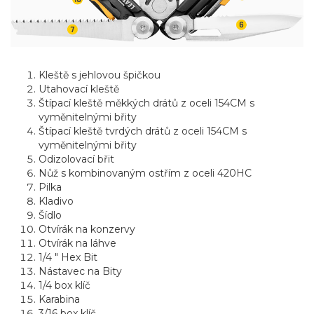
Kleště s jehlovou špičkou
Utahovací kleště
Štípací kleště měkkých drátů z oceli 154CM s
vyměnitelnými břity
Štípací kleště tvrdých drátů z oceli 154CM s
vyměnitelnými břity
Odizolovací břit
Nůž s kombinovaným ostřím z oceli 420HC
Pilka
Kladivo
Šídlo
Otvírák na konzervy
Otvírák na láhve
1/4 " Hex Bit
Nástavec na Bity
1/4 box klíč
Karabina
3/16 box klíč