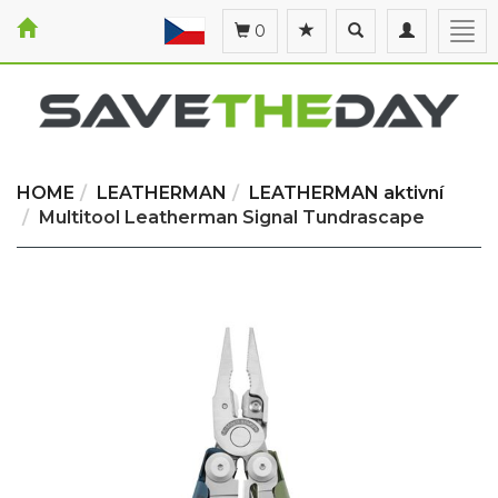
Toggle
Toggle
Togg
0
search
navigation
navi
HOME
LEATHERMAN
LEATHERMAN aktivní
Multitool Leatherman Signal Tundrascape