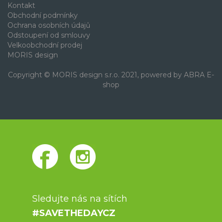
Kontakt
Obchodní podmínky
Ochrana osobních údajů
Odstoupení od smlouvy
Velkoobchodní prodej
MORIS design
Copyright © MORIS design s.r.o. 2021, powered by
ABRA E-
shop
Sledujte nás na sítích
#SAVETHEDAYCZ