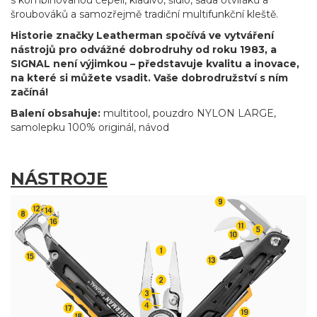
s kombinovanou čepelí, kladivo, šídlo, sada otvíráků a
šroubováků a samozřejmě tradiční multifunkční kleště.
Historie značky Leatherman spočívá ve vytváření
nástrojů pro odvážné dobrodruhy od roku 1983, a
SIGNAL není výjimkou – představuje kvalitu a inovace,
na které si můžete vsadit. Vaše dobrodružství s ním
začíná!
Balení obsahuje:
multitool, pouzdro NYLON LARGE,
samolepku 100% originál, návod
NÁSTROJE