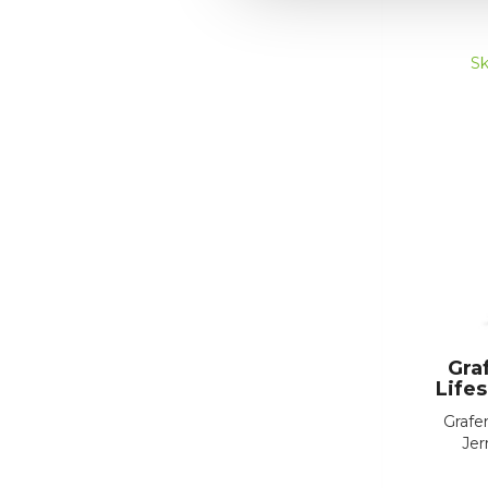
Sk
Gra
Life
Grafen
Jer