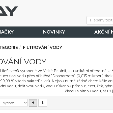
NAČKY
NOVINKY
AKČNÍ 
TEGORIE
FILTROVÁNÍ VODY
OVÁNÍ VODY
ifeSaver® vyrobené ve Velké Británii jsou unikátní přenosná zaříz
uch tlačí vodu přes přibližně 15 nanometrů (0,015 mikronu) širo
99,99 % všech bakterií a virů. Nejsou nutné žádné chemikálie ani 
odní vodu, dešťovou vodu, vodu získanou přímo z jezer, řek, rybní
čistou a pitnou vodu, ať už j