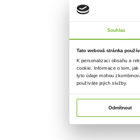
Sk
Souhlas
Novink
Tato webová stránka použív
K personalizaci obsahu a re
cookie. Informace o tom, jak
tyto údaje mohou zkombinovat
používáte jejich služby.
Fil
J
Odmítnout
Vodní 
Zel