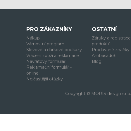
PRO ZÁKAZNÍKY
OSTATNÍ
Nákup
Záruky a registrace
Věrnostní program
produktů
Slevové a dárkové poukazy
Prodávané značky
Vrácení zboží a reklamace
Ambasadoři
Návratový formulář
Blog
Reklamační formulář -
online
Nejčastější otázky
Copyright © MORIS design s.r.o