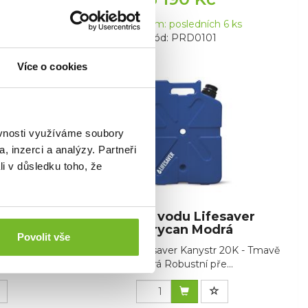
 5 ks
Skladem: posledních 6 ks
Kód: PRD0101
Více o cookies
ěvnosti využíváme soubory
, inzerci a analýzy. Partneři
li v důsledku toho, že
esaver
Filtr na vodu Lifesaver
ná
Jerrycan Modrá
Povolit vše
r 20K - Tmavě
Vodní Filtr Lifesaver Kanystr 20K - Tmavě
...
Modrá Robustní pře...