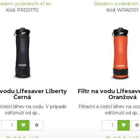
ladem: posledních 41 ks
Skladem: posledních 
Kód: PRD0170
Kód: WPA0101
a vodu Lifesaver Liberty
Filtr na vodu Lifesav
Černá
Oranžová
a čistící láhev na vodu. V případě
Filtrační a čistící láhev na v
odříznutí od sp...
odříznutí od sp..
3 690 Kč
3 690 Kč