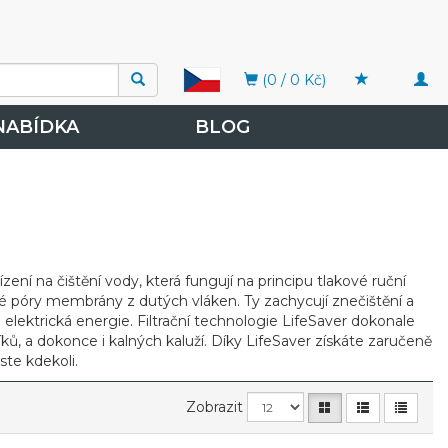
Togg
(0 / 0 Kč)
navi
NABÍDKA
BLOG
ení na čištění vody, která fungují na principu tlakové ruční
ké póry membrány z dutých vláken. Ty zachycují znečištění a
elektrická energie. Filtrační technologie LifeSaver dokonale
ků, a dokonce i kalných kaluží. Díky LifeSaver získáte zaručeně
ste kdekoli.
Zobrazit