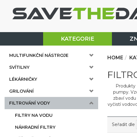
KATEGORIE
Z
MULTIFUNKČNÍ NÁSTROJE
HOME
KA
SVÍTILNY
FILTR
LÉKÁRNIČKY
Produkty L
GRILOVÁNÍ
pumpy. Vzd
zbaví vodu 
FILTROVÁNÍ VODY
vyčistí vodov
FILTRY NA VODU
Seřadit dle
NÁHRADNÍ FILTRY