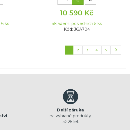
č
10 590 Kč
 6 ks
Skladem: posledních 5 ks
Kód: JGA704
1
2
3
4
5
Delší záruka
ství
na vybrané produkty
až 25 let