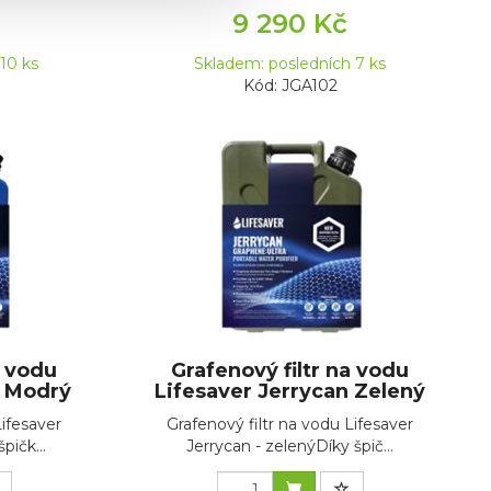
9 290 Kč
10 ks
Skladem: posledních 7 ks
Kód: JGA102
a vodu
Grafenový filtr na vodu
n Modrý
Lifesaver Jerrycan Zelený
Lifesaver
Grafenový filtr na vodu Lifesaver
pičk...
Jerrycan - zelenýDíky špič...