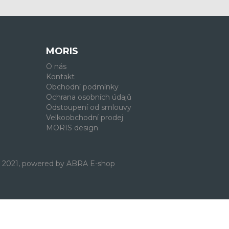
MORIS
O nás
Kontakt
Obchodní podmínky
Ochrana osobních údajů
Odstoupení od smlouvy
Velkoobchodní prodej
MORIS design
. 2021, powered by
ABRA E-shop