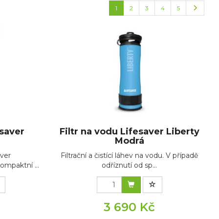
1
2
3
4
5
esaver
Filtr na vodu Lifesaver Liberty
Modrá
aver
Filtrační a čistící láhev na vodu. V případě
ompaktní ...
odříznutí od sp...
3 690 Kč