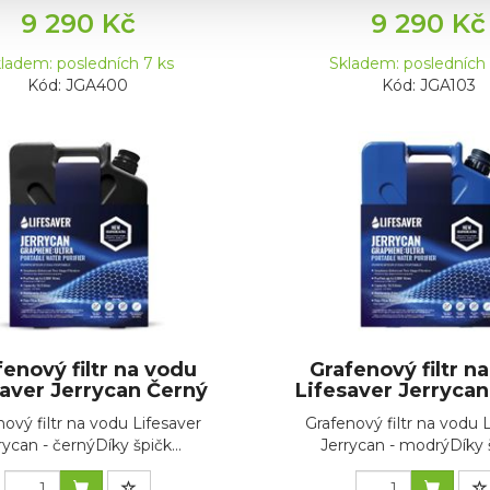
9 290 Kč
9 290 Kč
ladem: posledních 7 ks
Skladem: posledních 
Kód: JGA400
Kód: JGA103
fenový filtr na vodu
Grafenový filtr n
saver Jerrycan Černý
Lifesaver Jerryca
ový filtr na vodu Lifesaver
Grafenový filtr na vodu 
rycan - černýDíky špičk...
Jerrycan - modrýDíky š