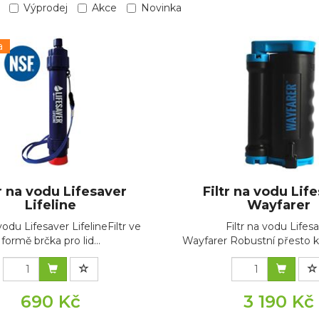
Výprodej
Akce
Novinka
a
tr na vodu Lifesaver
Filtr na vodu Lif
Lifeline
Wayfarer
 vodu Lifesaver LifelineFiltr ve
Filtr na vodu Lifes
formě brčka pro lid...
Wayfarer Robustní přesto k
690 Kč
3 190 Kč