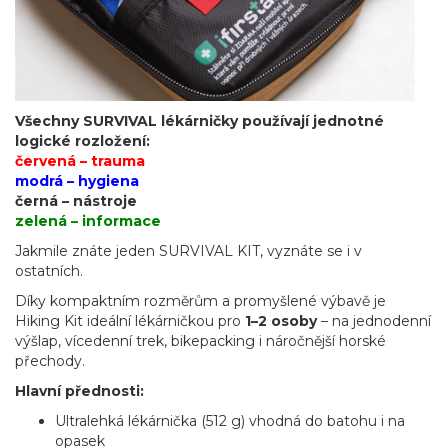
Všechny SURVIVAL lékárničky používají jednotné
logické rozložení:
červená – trauma
modrá – hygiena
černá – nástroje
zelená – informace
Jakmile znáte jeden SURVIVAL KIT, vyznáte se i v
ostatních.
Díky kompaktním rozměrům a promyšlené výbavě je
Hiking Kit ideální lékárničkou pro
1–2 osoby
– na jednodenní
výšlap, vícedenní trek, bikepacking i náročnější horské
přechody.
Hlavní přednosti:
Ultralehká lékárnička (512 g) vhodná do batohu i na
opasek