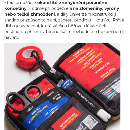
která umožňuje
okamžité znehybnění poraněné
končetiny
. Hodí se při podezření na
zlomeniny, výrony
nebo těžká zhmoždění
, a díky univerzální konstrukci ji
snadno přizpůsobíte dlani, zápěstí, předloktí i kotníku. Právě
dlaha je vybavení, které většina běžných lékárniček
postrádá, a přitom v terénu často rozhoduje o bezpečném
návratu.