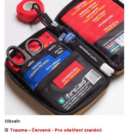
Obsah:
🟥
Trauma – Červená - Pro ošetření zranění: