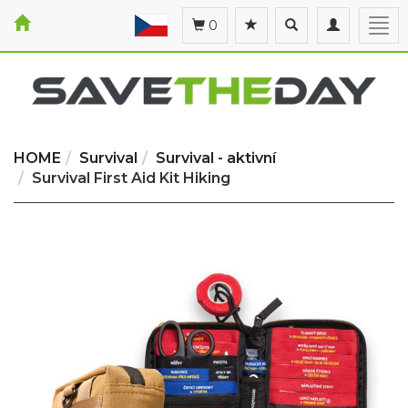
Toggle
Toggle
Togg
0
search
navigation
navi
HOME
Survival
Survival - aktivní
Survival First Aid Kit Hiking