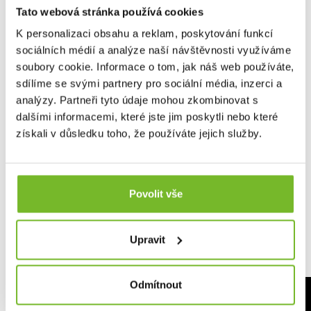
1× Pinzeta z nerezové oceli
Tato webová stránka používá cookies
🟩
Informace – Zelená - Pokyny pro první pomoc,
K personalizaci obsahu a reklam, poskytování funkcí
záznamy:
sociálních médií a analýze naší návštěvnosti využíváme
Telefonní čísla na záchrannou službu
soubory cookie. Informace o tom, jak náš web používáte,
ZDARMA aplikace iFirstAid pro váš telefon
sdílíme se svými partnery pro sociální média, inzerci a
Rozměry:
analýzy. Partneři tyto údaje mohou zkombinovat s
dalšími informacemi, které jste jim poskytli nebo které
Výška: 18cm
Šířka: 9cm
získali v důsledku toho, že používáte jejich služby.
Hloubka: 12cm
Hmotnost: 515g
Vhodné pro 1 - 2 osoby
Povolit vše
Vnější obal lékárničky: 600D Oxford polyester
Odolnost proti vlhkosti: Obal lze otřít kapalným
Upravit
dezinfekčním prostředkem
Odmítnout