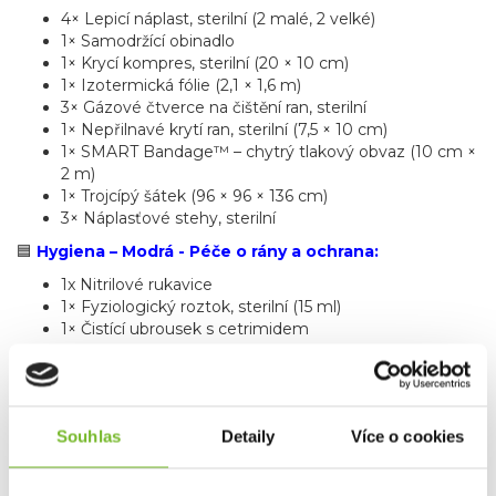
4× Lepicí náplast, sterilní (2 malé, 2 velké)
1× Samodržící obinadlo
1× Krycí kompres, sterilní (20 × 10 cm)
1× Izotermická fólie (2,1 × 1,6 m)
3× Gázové čtverce na čištění ran, sterilní
1× Nepřilnavé krytí ran, sterilní (7,5 × 10 cm)
1× SMART Bandage™ – chytrý tlakový obvaz (10 cm ×
2 m)
1× Trojcípý šátek (96 × 96 × 136 cm)
3× Náplasťové stehy, sterilní
🟦
Hygiena – Modrá - Péče o rány a ochrana:
1x Nitrilové rukavice
1× Fyziologický roztok, sterilní (15 ml)
1× Čistící ubrousek s cetrimidem
⬛
Pomůcky – Černá - Praktické nástroje a
příslušenství:
1× Nůžky z nerezové oceli (15 cm)
Souhlas
Detaily
Více o cookies
2× Jehlový nástroj na třísky
1× SURVIVAL dlaha (46 cm)
1× Lžička na klíšťata