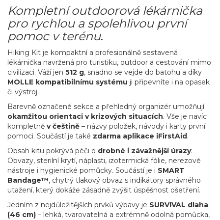
Kompletní outdoorová lékárnička
pro rychlou a spolehlivou první
pomoc v terénu
.
Hiking Kit je kompaktní a profesionálně sestavená
lékárnička navržená pro turistiku, outdoor a cestování mimo
civilizaci. Váží jen
512 g
, snadno se vejde do batohu a díky
MOLLE kompatibilnímu systému
ji připevníte i na opasek
či výstroj.
Barevně označené sekce a přehledný organizér umožňují
okamžitou orientaci v krizových situacích
. Vše je navíc
kompletně
v češtině
– názvy položek, návody i karty první
pomoci. Součástí je také
zdarma aplikace iFirstAid
.
Obsah kitu pokrývá péči o
drobné i závažnější úrazy
:
Obvazy, sterilní krytí, náplasti, izotermická fólie, nerezové
nástroje i hygienické pomůcky. Součástí je i
SMART
Bandage™
, chytrý tlakový obvaz s indikátory správného
utažení, který dokáže zásadně zvýšit úspěšnost ošetření.
Jedním z nejdůležitějších prvků výbavy je
SURVIVAL dlaha
(46 cm)
– lehká, tvarovatelná a extrémně odolná pomůcka,