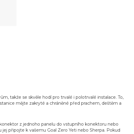
m, takže se skvěle hodí pro trvalé i polotrvalé instalace. To,
í stanice mějte zakryté a chráněné před prachem, deštěm a
m konektor z jednoho panelu do vstupního konektoru nebo
u jej připojte k vašemu Goal Zero Yeti nebo Sherpa. Pokud