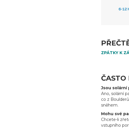
PŘEČTĚ
ZPÁTKY K Z
ČASTO
Jsou solární
Ano, solární p
co z Boulderů
sněhem.
Mohu své pan
Chcete-li zře
vstupního por