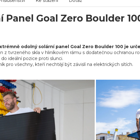
říslušenství
Ke stažení
Dotaz
í Panel Goal Zero Boulder 10
xtrémně odolný solární panel Goal Zero Boulder 100 je urč
án z tvrzeného skla v hliníkovém rámu s dodatečnou ochranou 
 do ideální pozice proti slunci.
ík pro všechny, kteří nechtějí být závislí na elektrických sítích.