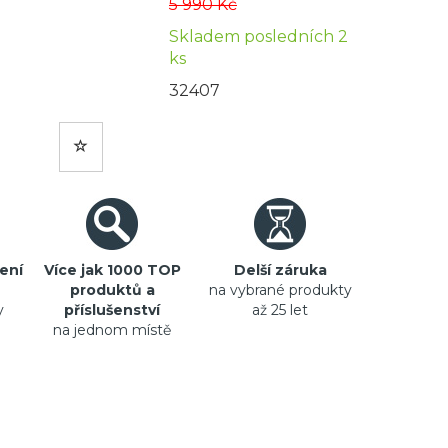
5 990 Kč
Skladem posledních 2
ks
32407
ení
Více jak 1000 TOP
Delší záruka
produktů a
na vybrané produkty
y
příslušenství
až 25 let
na jednom místě