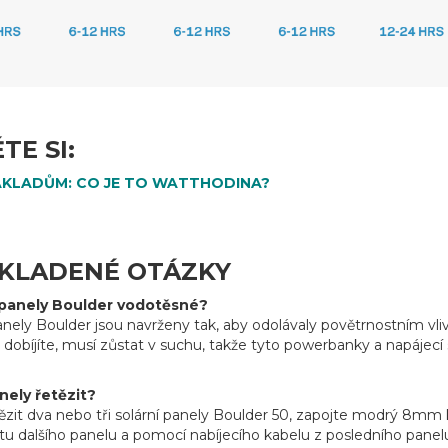
TE SI:
ÁKLADŮM: CO JE TO WATTHODINA?
 KLADENÉ OTÁZKY
 panely Boulder vodotěsné?
anely Boulder jsou navrženy tak, aby odolávaly povětrnostním vlivů
 dobíjíte, musí zůstat v suchu, takže tyto powerbanky a napájec
ely řetězit?
tězit dva nebo tři solární panely Boulder 50, zapojte modrý 8m
tu dalšího panelu a pomocí nabíjecího kabelu z posledního panel