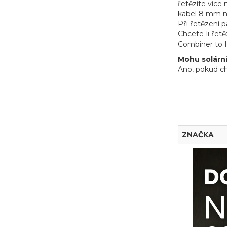
řetězíte více
kabel 8 mm 
Při řetězení 
Chcete-li řet
Combiner to 
Mohu solárn
Ano, pokud ch
ZNAČKA