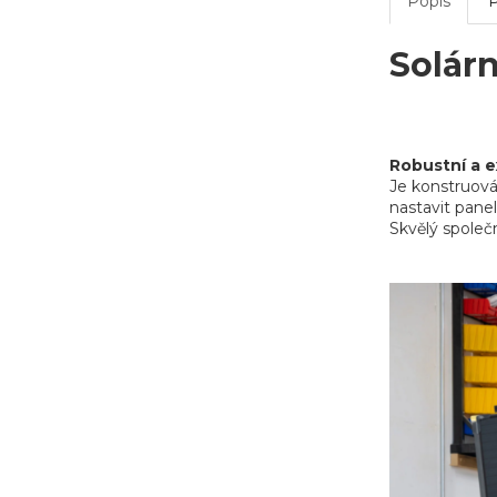
Popis
P
Solárn
Robustní a e
Je konstruov
nastavit panel
Skvělý společn