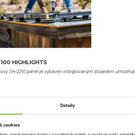
100 HIGHLIGHTS
ový (14-22V) panel je vybaven integrovaným stojanem umožňují
 ze silného tvrzeného skla a hliníkového rámu s přidanou ochran
ní:
Solar Panel s vestavěným polohovatelným stojanem
Detaily
: 101,6x70x4,4 cm
á cookies
t: 9.1 Kg
18-22 V / 100 W
klam, poskytování funkcí sociálních médií a analýze naší návšt