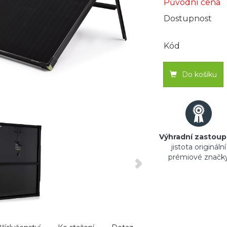
Původní cena
Dostupnost
Kód
Do košíku
Výhradní zastoup
jistota originální
prémiové značk