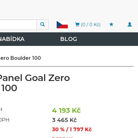
Togg
(0 / 0 Kč)
navi
NABÍDKA
BLOG
Zero Boulder 100
Panel Goal Zero
 100
4 193 Kč
H
3 465 Kč
 DPH
30 % / 1 797 Kč