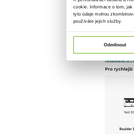
Typ pan
cookie. Informace o tom, jak
Výstupy:
tyto údaje mohou zkombinovat
DOBA NABÍJE
používáte jejich služby.
Nabíjecí
Nabíjecí
Nabíjecí
Odmítnout
Nabíjecí
Nabíjecí
NABÍJECÍ ST
Pro rychlejš