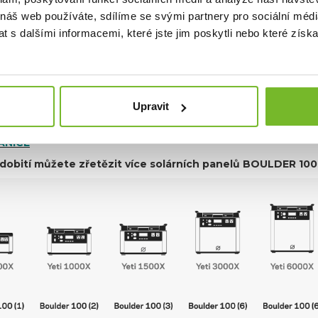
elu: Monokrystal
 náš web používáte, sdílíme se svými partnery pro sociální média
 Solar port 8 mm, 14-22 V, až 7 A (max 100 W)
 s dalšími informacemi, které jste jim poskytli nebo které získa
NÍ:
 stanice Yeti 200X: 2-4 h
 stanice Yeti 500X: 6-12 h
 stanice Yeti 1000X: 12-24 h
Upravit
 stanice Yeti 1500X: 18-36 h
 stanice Yeti 3000X: 36-72 h
ANICE
í dobití můžete zřetězit více solárních panelů BOULDER 100,