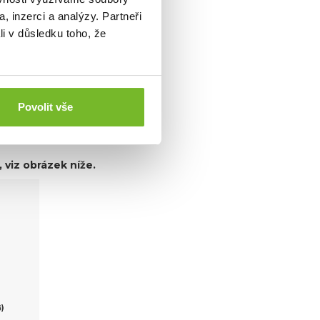
, inzerci a analýzy. Partneři
li v důsledku toho, že
Povolit vše
 viz obrázek níže.