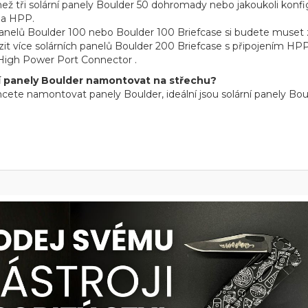
 než tři solární panely Boulder 50 dohromady nebo jakoukoli kon
na HPP.
panelů Boulder 100 nebo Boulder 100 Briefcase si budete muse
ězit více solárních panelů Boulder 200 Briefcase s připojením H
High Power Port Connector .
í panely Boulder namontovat na střechu?
cete namontovat panely Boulder, ideální jsou solární panely Bo