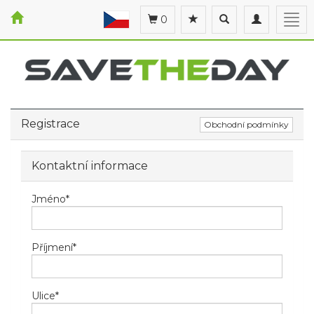
Toggle
Toggle
Togg
0
search
navigation
navi
Registrace
Obchodní podmínky
Kontaktní informace
Jméno
*
Příjmení
*
Ulice
*