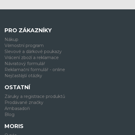
PRO ZÁKAZNÍKY
Nákup
Věrnostní program
Slevové a dárkové poukazy
Vrácení zboží a reklamace
Návratový formulář
Reklamační formulář - online
Nejčastější otázky
OSTATNÍ
Záruky a registrace produktů
Prodávané značky
Ambasadoři
Blog
MORIS