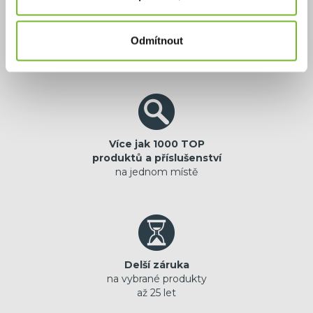
Výhradní zastoupení
jistota originální
Odmítnout
prémiové značky
Více jak 1000 TOP
produktů a příslušenství
na jednom místě
Delší záruka
na vybrané produkty
až 25 let