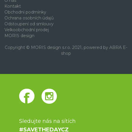
O nás
Kontakt
Obchodní podmínky
Ochrana osobních údajů
Odstoupení od smlouvy
Velkoobchodní prodej
MORIS design
Copyright © MORIS design s.r.o. 2021, powered by
ABRA E-
shop
Sledujte nás na sítích
#SAVETHEDAYCZ