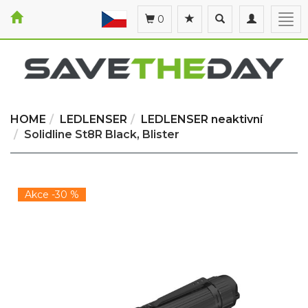
Toggle
Toggle
Togg
0
search
navigation
navi
HOME
LEDLENSER
LEDLENSER neaktivní
Solidline St8R Black, Blister
Akce -30 %