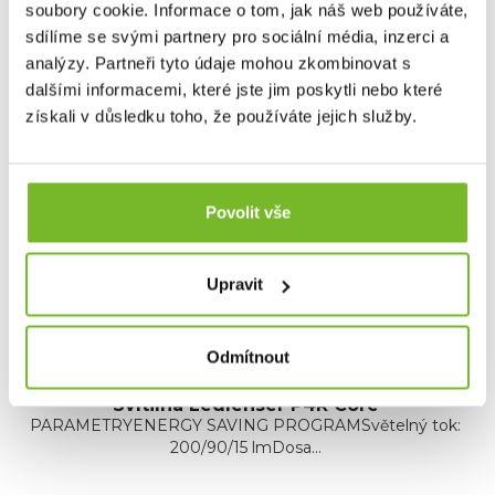
soubory cookie. Informace o tom, jak náš web používáte,
Dotaz
sdílíme se svými partnery pro sociální média, inzerci a
analýzy. Partneři tyto údaje mohou zkombinovat s
dalšími informacemi, které jste jim poskytli nebo které
Mohlo by Vás zajímat
získali v důsledku toho, že používáte jejich služby.
Akce -30 %
Povolit vše
Upravit
Odmítnout
Svítilna Ledlenser P4R Core
PARAMETRYENERGY SAVING PROGRAMSvětelný tok:
200/90/15 lmDosa...