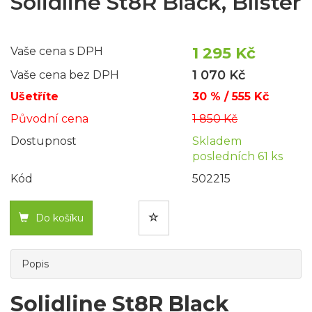
Solidline St8R Black, Blister
1 295 Kč
Vaše cena s DPH
1 070 Kč
Vaše cena bez DPH
Ušetříte
30 % / 555 Kč
Původní cena
1 850 Kč
Dostupnost
Skladem
posledních 61 ks
Kód
502215
Do košíku
Popis
Solidline St8R Black