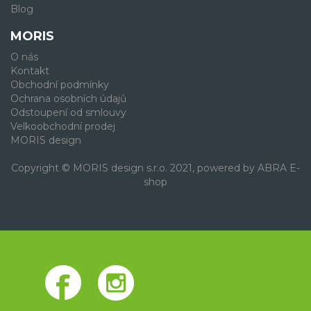
Blog
MORIS
O nás
Kontakt
Obchodní podmínky
Ochrana osobních údajů
Odstoupení od smlouvy
Velkoobchodní prodej
MORIS design
Copyright © MORIS design s.r.o. 2021, powered by
ABRA E-
shop