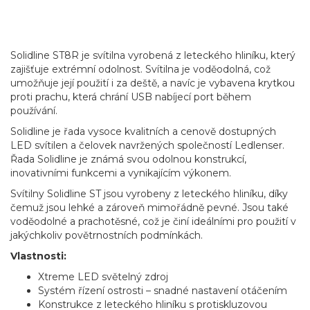
Solidline ST8R je svítilna vyrobená z leteckého hliníku, který
zajišťuje extrémní odolnost. Svítilna je voděodolná, což
umožňuje její použití i za deště, a navíc je vybavena krytkou
proti prachu, která chrání USB nabíjecí port během
používání.
Solidline je řada vysoce kvalitních a cenově dostupných
LED svítilen a čelovek navržených společností Ledlenser.
Řada Solidline je známá svou odolnou konstrukcí,
inovativními funkcemi a vynikajícím výkonem.
Svítilny Solidline ST jsou vyrobeny z leteckého hliníku, díky
čemuž jsou lehké a zároveň mimořádně pevné. Jsou také
voděodolné a prachotěsné, což je činí ideálními pro použití v
jakýchkoliv povětrnostních podmínkách.
Vlastnosti:
Xtreme LED světelný zdroj
Systém řízení ostrosti – snadné nastavení otáčením
Konstrukce z leteckého hliníku s protiskluzovou