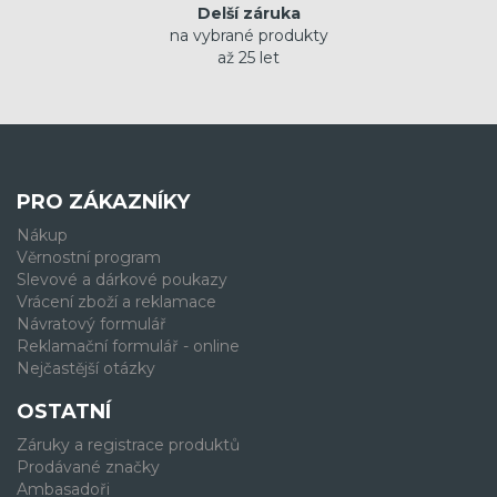
Delší záruka
na vybrané produkty
až 25 let
PRO ZÁKAZNÍKY
Nákup
Věrnostní program
Slevové a dárkové poukazy
Vrácení zboží a reklamace
Návratový formulář
Reklamační formulář - online
Nejčastější otázky
OSTATNÍ
Záruky a registrace produktů
Prodávané značky
Ambasadoři