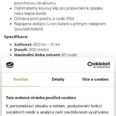
povrchovou strukturou
Odnímatelný kovový klip pro připevnění k opasku
nebo kapse košile
Ochrana proti prachu a vodě IP54
Napájena dobíjecí Li-ion baterií s přímým nabíjením
(součástí balení)
Specifikace:
Svítivost:
600 lm – 10 lm
Dosvit:
300 metrů
Maximální doba svícení:
60 hodin
Hmotnost:
221 gramů
Rozměry:
153 x 38 mm (délka x průměr)
Solidline ST8R je spolehlivým partnerem pro jakoukoliv
situaci, který kombinuje výkon a odolnost v kompaktním a
Souhlas
Detaily
Více o cookies
praktickém designu.
ZNAČKA
LEDLENSER
Tato webová stránka používá cookies
K personalizaci obsahu a reklam, poskytování funkcí
Ke stažení
sociálních médií a analýze naší návštěvnosti využíváme