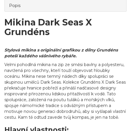
Popis
Mikina Dark Seas X
Grundéns
Stylová mikina s originální grafikou z dílny Grundéns
poteší každého vášnivého rybáře.
Velmi pohodlná mikina na zip ze směsi bavlny a polyesteru,
navržená pro všechny, kteří touží objevovat hloubky
oceánu. Mikina nese temný nádech díky spolupráci se
skupinou umělců Dark Seas. Kolekce Grundéns X Dark Seas
překračuje hranice pobřeží a přináší nadčasové designy
inspirované přirozenou lidskou přitažlivostí k vodě. Tato
spolupráce, založená na poutu tuláků a mořských vlků,
spojuje námořnické tradice s odvážným přístupem a
motivuje novou generaci dobrodruhů, aby si vyšlapali vlastní
cestu. Kam tě odtud zavede tvůj kompas, je jen na tobě.
Hlavní vlastnosti: