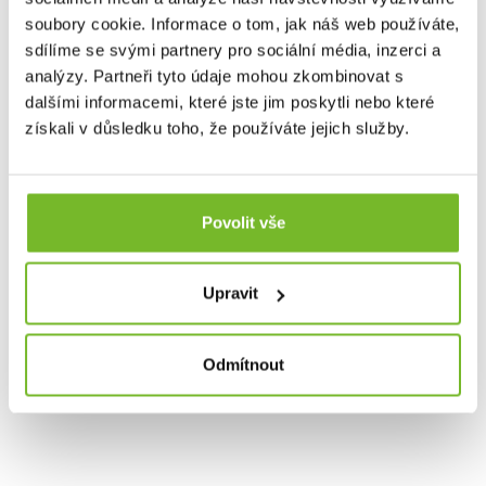
ve městě, Grundéns nabízí produkty, které vás udrží v
soubory cookie. Informace o tom, jak náš web používáte,
suchu, teple a stylu. Přidejte se k tisícům spokojených
zákazníků a objevte, proč je Grundéns synonymem pro
sdílíme se svými partnery pro sociální média, inzerci a
nejlepší rybářské oblečení na trhu.
analýzy. Partneři tyto údaje mohou zkombinovat s
dalšími informacemi, které jste jim poskytli nebo které
získali v důsledku toho, že používáte jejich služby.
Společnost MORIS design s.r.o.,
provozovatel
eshopu
SAVETHEDAY.CZ je hrdý exkluzivní distributor značky
Grundéns pro Českou republiku a Slovensko.
Povolit vše
Upravit
Odmítnout