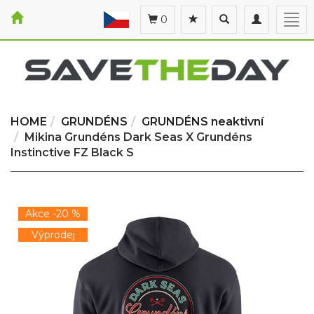
Toggle
Toggle
Togg
0
search
navigation
navi
HOME
GRUNDÉNS
GRUNDÉNS neaktivní
Mikina Grundéns Dark Seas X Grundéns
Instinctive FZ Black S
Akce -20 %
Výprodej