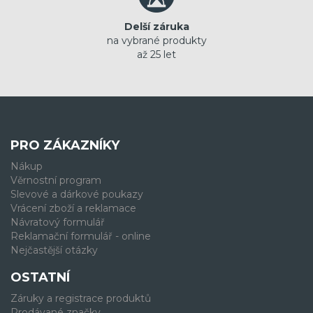
Delší záruka
na vybrané produkty
až 25 let
PRO ZÁKAZNÍKY
Nákup
Věrnostní program
Slevové a dárkové poukazy
Vrácení zboží a reklamace
Návratový formulář
Reklamační formulář - online
Nejčastější otázky
OSTATNÍ
Záruky a registrace produktů
Prodávané značky