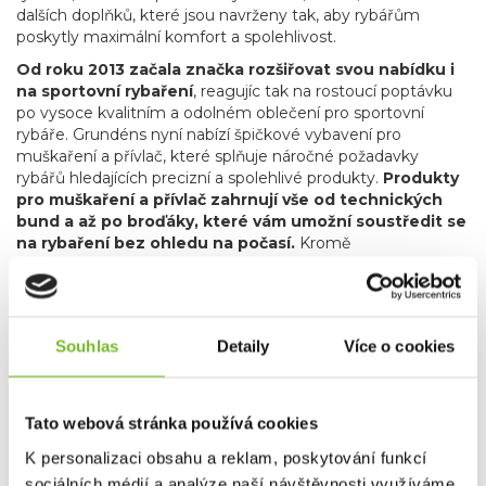
dalších doplňků, které jsou navrženy tak, aby rybářům
poskytly maximální komfort a spolehlivost.
Od roku 2013 začala značka rozšiřovat svou nabídku i
na sportovní rybaření
, reagujíc tak na rostoucí poptávku
po vysoce kvalitním a odolném oblečení pro sportovní
rybáře. Grundéns nyní nabízí špičkové vybavení pro
muškaření a přívlač, které splňuje náročné požadavky
rybářů hledajících precizní a spolehlivé produkty.
Produkty
pro muškaření a přívlač zahrnují vše od technických
bund a až po broďáky, které vám umožní soustředit se
na rybaření bez ohledu na počasí.
Kromě
specializovaného rybářského oblečení zahrnuje nabídka
značky Grundéns také skvělé lifestyle produkty, jako jsou
stylové mikiny, trička a čepice. Tyto kousky nejenže
poskytují komfort a praktičnost, ale také umožňují rybářům
Souhlas
Detaily
Více o cookies
a outdoorovým nadšencům nosit oblečení, které reflektuje
jejich vášeň pro rybaření i v běžném životě.
Grundéns díky svému závazku k inovacím, použitým
Tato webová stránka používá cookies
materiálům, udržitelnosti a kvalitě je oblíbenou
volbou profesionálních i sportovních rybářů po celém
K personalizaci obsahu a reklam, poskytování funkcí
světě.
Bez ohledu na to, zda jste na vodě nebo trávíte čas
sociálních médií a analýze naší návštěvnosti využíváme