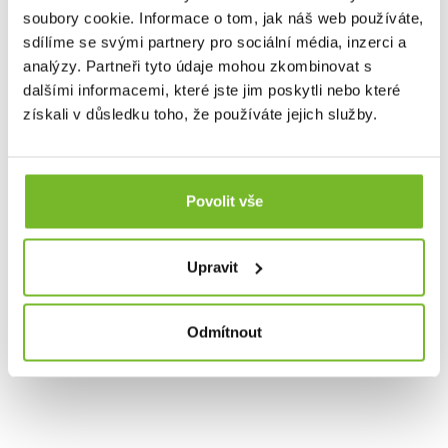
soubory cookie. Informace o tom, jak náš web používáte,
suchu, teple a stylu. Přidejte se k tisícům spokojených
zákazníků a objevte, proč je Grundéns synonymem pro
sdílíme se svými partnery pro sociální média, inzerci a
nejlepší rybářské oblečení na trhu.
analýzy. Partneři tyto údaje mohou zkombinovat s
dalšími informacemi, které jste jim poskytli nebo které
získali v důsledku toho, že používáte jejich služby.
Společnost MORIS design s.r.o.,
provozovatel
eshopu
SAVETHEDAY.CZ je hrdý exkluzivní distributor značky
Grundéns pro Českou republiku a Slovensko.
Povolit vše
Upravit
Odmítnout