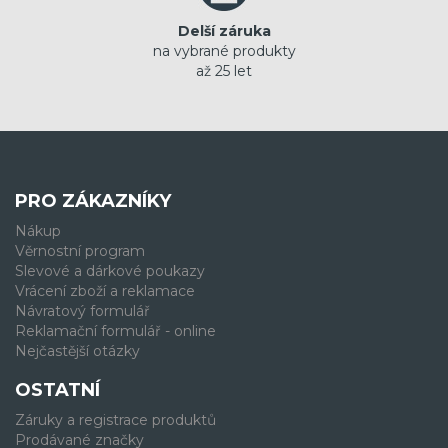
Delší záruka
na vybrané produkty
až 25 let
PRO ZÁKAZNÍKY
Nákup
Věrnostní program
Slevové a dárkové poukazy
Vrácení zboží a reklamace
Návratový formulář
Reklamační formulář - online
Nejčastější otázky
OSTATNÍ
Záruky a registrace produktů
Prodávané značky