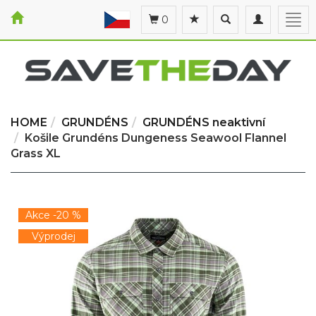
Toggle
Toggle
Togg
0
search
navigation
navi
HOME
GRUNDÉNS
GRUNDÉNS neaktivní
Košile Grundéns Dungeness Seawool Flannel
Grass XL
Akce -20 %
Výprodej