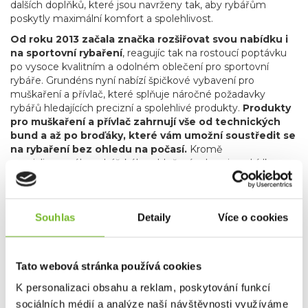
dalších doplňků, které jsou navrženy tak, aby rybářům
poskytly maximální komfort a spolehlivost.
Od roku 2013 začala značka rozšiřovat svou nabídku i
na sportovní rybaření
, reagujíc tak na rostoucí poptávku
po vysoce kvalitním a odolném oblečení pro sportovní
rybáře. Grundéns nyní nabízí špičkové vybavení pro
muškaření a přívlač, které splňuje náročné požadavky
rybářů hledajících precizní a spolehlivé produkty.
Produkty
pro muškaření a přívlač zahrnují vše od technických
bund a až po broďáky, které vám umožní soustředit se
na rybaření bez ohledu na počasí.
Kromě
specializovaného rybářského oblečení zahrnuje nabídka
značky Grundéns také skvělé lifestyle produkty, jako jsou
stylové mikiny, trička a čepice. Tyto kousky nejenže
poskytují komfort a praktičnost, ale také umožňují rybářům
Souhlas
Detaily
Více o cookies
a outdoorovým nadšencům nosit oblečení, které reflektuje
jejich vášeň pro rybaření i v běžném životě.
Grundéns díky svému závazku k inovacím, použitým
materiálům, udržitelnosti a kvalitě je oblíbenou
Tato webová stránka používá cookies
volbou profesionálních i sportovních rybářů po celém
K personalizaci obsahu a reklam, poskytování funkcí
světě.
Bez ohledu na to, zda jste na vodě nebo trávíte čas
sociálních médií a analýze naší návštěvnosti využíváme
ve městě, Grundéns nabízí produkty, které vás udrží v