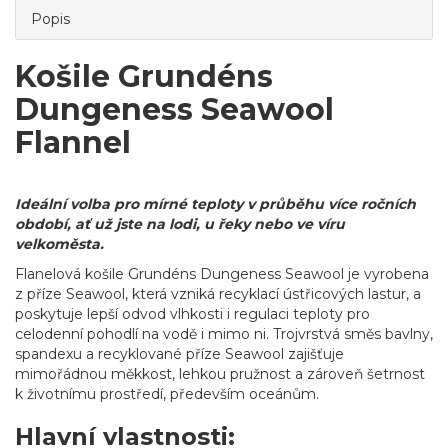
Popis
Košile Grundéns
Dungeness Seawool
Flannel
Ideální volba pro mírné teploty v průběhu více ročních
období, ať už jste na lodi, u řeky nebo ve víru
velkoměsta.
Flanelová košile Grundéns Dungeness Seawool je vyrobena
z příze Seawool, která vzniká recyklací ústřicových lastur, a
poskytuje lepší odvod vlhkosti i regulaci teploty pro
celodenní pohodlí na vodě i mimo ni. Trojvrstvá směs bavlny,
spandexu a recyklované příze Seawool zajišťuje
mimořádnou měkkost, lehkou pružnost a zároveň šetrnost
k životnímu prostředí, především oceánům.
Hlavní vlastnosti: