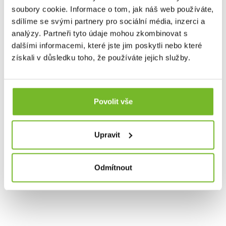
soubory cookie. Informace o tom, jak náš web používáte,
suchu, teple a stylu. Přidejte se k tisícům spokojených
zákazníků a objevte, proč je Grundéns synonymem pro
sdílíme se svými partnery pro sociální média, inzerci a
nejlepší rybářské oblečení na trhu.
analýzy. Partneři tyto údaje mohou zkombinovat s
dalšími informacemi, které jste jim poskytli nebo které
získali v důsledku toho, že používáte jejich služby.
Společnost MORIS design s.r.o.,
provozovatel
eshopu
SAVETHEDAY.CZ je hrdý exkluzivní distributor značky
Grundéns pro Českou republiku a Slovensko.
Povolit vše
Upravit
Odmítnout