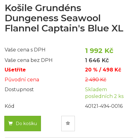
Košile Grundéns
Dungeness Seawool
Flannel Captain's Blue XL
1 992 Kč
Vaše cena s DPH
1 646 Kč
Vaše cena bez DPH
Ušetříte
20 % / 498 Kč
Původní cena
2 490 Kč
Dostupnost
Skladem
posledních 2 ks
Kód
40121-494-0016
Do košíku