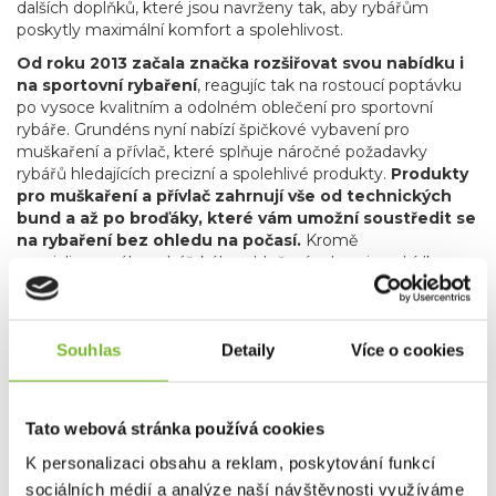
dalších doplňků, které jsou navrženy tak, aby rybářům
poskytly maximální komfort a spolehlivost.
Od roku 2013 začala značka rozšiřovat svou nabídku i
na sportovní rybaření
, reagujíc tak na rostoucí poptávku
po vysoce kvalitním a odolném oblečení pro sportovní
rybáře. Grundéns nyní nabízí špičkové vybavení pro
muškaření a přívlač, které splňuje náročné požadavky
rybářů hledajících precizní a spolehlivé produkty.
Produkty
pro muškaření a přívlač zahrnují vše od technických
bund a až po broďáky, které vám umožní soustředit se
na rybaření bez ohledu na počasí.
Kromě
specializovaného rybářského oblečení zahrnuje nabídka
značky Grundéns také skvělé lifestyle produkty, jako jsou
stylové mikiny, trička a čepice. Tyto kousky nejenže
poskytují komfort a praktičnost, ale také umožňují rybářům
Souhlas
Detaily
Více o cookies
a outdoorovým nadšencům nosit oblečení, které reflektuje
jejich vášeň pro rybaření i v běžném životě.
Grundéns díky svému závazku k inovacím, použitým
materiálům, udržitelnosti a kvalitě je oblíbenou
Tato webová stránka používá cookies
volbou profesionálních i sportovních rybářů po celém
K personalizaci obsahu a reklam, poskytování funkcí
světě.
Bez ohledu na to, zda jste na vodě nebo trávíte čas
sociálních médií a analýze naší návštěvnosti využíváme
ve městě, Grundéns nabízí produkty, které vás udrží v