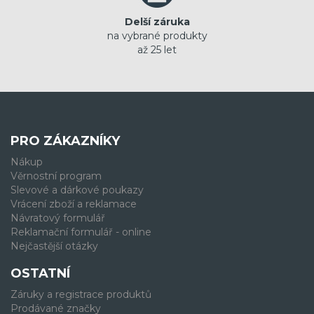
Delší záruka
na vybrané produkty
až 25 let
PRO ZÁKAZNÍKY
Nákup
Věrnostní program
Slevové a dárkové poukazy
Vrácení zboží a reklamace
Návratový formulář
Reklamační formulář - online
Nejčastější otázky
OSTATNÍ
Záruky a registrace produktů
Prodávané značky