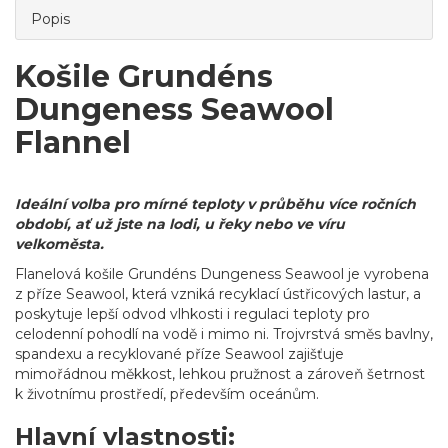
Popis
Košile Grundéns
Dungeness Seawool
Flannel
Ideální volba pro mírné teploty v průběhu více ročních
období, ať už jste na lodi, u řeky nebo ve víru
velkoměsta.
Flanelová košile Grundéns Dungeness Seawool je vyrobena
z příze Seawool, která vzniká recyklací ústřicových lastur, a
poskytuje lepší odvod vlhkosti i regulaci teploty pro
celodenní pohodlí na vodě i mimo ni. Trojvrstvá směs bavlny,
spandexu a recyklované příze Seawool zajišťuje
mimořádnou měkkost, lehkou pružnost a zároveň šetrnost
k životnímu prostředí, především oceánům.
Hlavní vlastnosti: