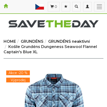
Toggle
Toggle
Togg
0
search
navigation
navi
HOME
GRUNDÉNS
GRUNDÉNS neaktivní
Košile Grundéns Dungeness Seawool Flannel
Captain's Blue XL
Akce -20 %
Výprodej