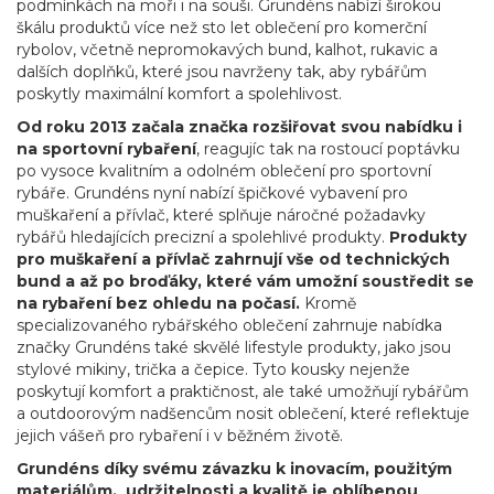
podmínkách na moři i na souši. Grundéns nabízí širokou
škálu produktů více než sto let oblečení pro komerční
rybolov, včetně nepromokavých bund, kalhot, rukavic a
dalších doplňků, které jsou navrženy tak, aby rybářům
poskytly maximální komfort a spolehlivost.
Od roku 2013 začala značka rozšiřovat svou nabídku i
na sportovní rybaření
, reagujíc tak na rostoucí poptávku
po vysoce kvalitním a odolném oblečení pro sportovní
rybáře. Grundéns nyní nabízí špičkové vybavení pro
muškaření a přívlač, které splňuje náročné požadavky
rybářů hledajících precizní a spolehlivé produkty.
Produkty
pro muškaření a přívlač zahrnují vše od technických
bund a až po broďáky, které vám umožní soustředit se
na rybaření bez ohledu na počasí.
Kromě
specializovaného rybářského oblečení zahrnuje nabídka
značky Grundéns také skvělé lifestyle produkty, jako jsou
stylové mikiny, trička a čepice. Tyto kousky nejenže
poskytují komfort a praktičnost, ale také umožňují rybářům
a outdoorovým nadšencům nosit oblečení, které reflektuje
jejich vášeň pro rybaření i v běžném životě.
Grundéns díky svému závazku k inovacím, použitým
materiálům, udržitelnosti a kvalitě je oblíbenou