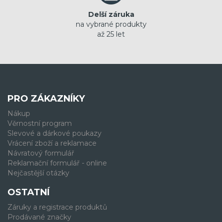
Delší záruka
na vybrané produkty
až 25 let
PRO ZÁKAZNÍKY
Nákup
Věrnostní program
Slevové a dárkové poukazy
Vrácení zboží a reklamace
Návratový formulář
Reklamační formulář - online
Nejčastější otázky
OSTATNÍ
Záruky a registrace produktů
Prodávané značky