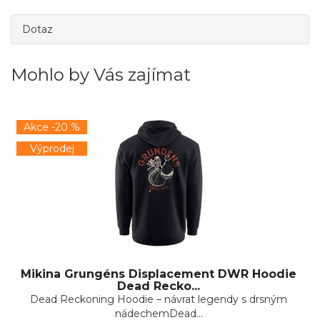
Dotaz
Mohlo by Vás zajímat
Akce -20 %
Výprodej
Mikina Grungéns Displacement DWR Hoodie
Dead Recko...
Dead Reckoning Hoodie – návrat legendy s drsným
nádechemDead...