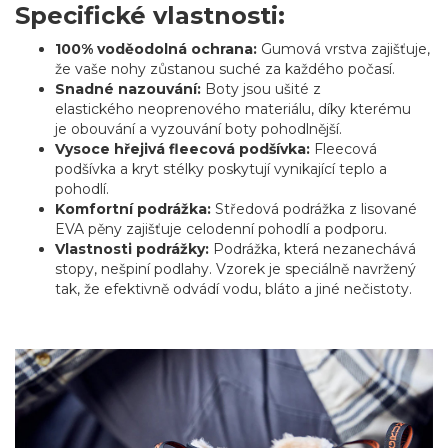
Specifické vlastnosti:
100% voděodolná ochrana:
Gumová vrstva zajišťuje,
že vaše nohy zůstanou suché za každého počasí.
Snadné nazouvání:
Boty jsou ušité z
elastického neoprenového materiálu, díky kterému
je obouvání a vyzouvání boty pohodlnější.
Vysoce hřejivá fleecová podšívka:
Fleecová
podšívka a kryt stélky poskytují vynikající teplo a
pohodlí.
Komfortní podrážka:
Středová podrážka z lisované
EVA pěny zajišťuje celodenní pohodlí a podporu.
Vlastnosti podrážky:
Podrážka, která nezanechává
stopy, nešpiní podlahy. Vzorek je speciálně navržený
tak, že efektivně odvádí vodu, bláto a jiné nečistoty.