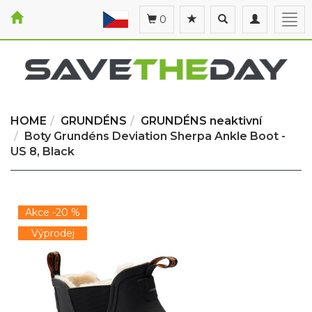
Toggle
Toggle
Togg
0
search
navigation
navi
HOME
GRUNDÉNS
GRUNDÉNS neaktivní
Boty Grundéns Deviation Sherpa Ankle Boot -
US 8, Black
Akce -20 %
Výprodej