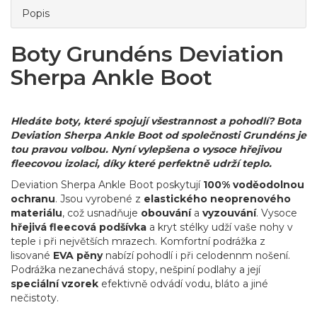
Popis
Boty Grundéns Deviation
Sherpa Ankle Boot
Hledáte boty, které spojují všestrannost a pohodlí? Bota
Deviation Sherpa Ankle Boot od společnosti Grundéns je
tou pravou volbou. Nyní vylepšena o vysoce hřejivou
fleecovou izolaci, díky které perfektně udrží teplo.
Deviation Sherpa Ankle Boot poskytují
100% voděodolnou
ochranu
. Jsou vyrobené z
elastického neoprenového
materiálu
, což usnadňuje
obouvání
a
vyzouvání
. Vysoce
hřejivá fleecová podšívka
a kryt stélky udží vaše nohy v
teple i při největších mrazech. Komfortní podrážka z
lisované
EVA pěny
nabízí pohodlí i při celodennm nošení.
Podrážka nezanechává stopy, nešpiní podlahy a její
speciální vzorek
efektivně odvádí vodu, bláto a jiné
nečistoty.