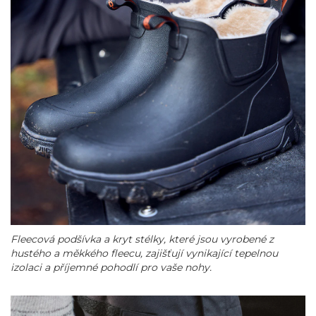
Fleecová podšívka a kryt stélky, které jsou vyrobené z
hustého a měkkého fleecu, zajišťují vynikající tepelnou
izolaci a příjemné pohodlí pro vaše nohy.