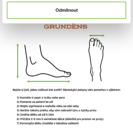
Odmítnout