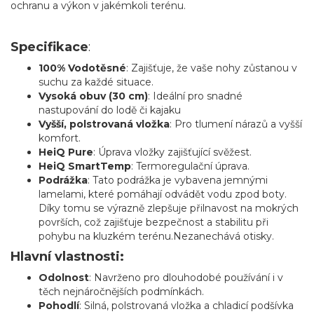
ochranu a výkon v jakémkoli terénu.
Specifikace
:
100% Vodotěsné
: Zajišťuje, že vaše nohy zůstanou v
suchu za každé situace.
Vysoká obuv (30 cm)
: Ideální pro snadné
nastupování do lodě či kajaku
Vyšší, polstrovaná vložka
: Pro tlumení nárazů a vyšší
komfort.
HeiQ Pure
: Úprava vložky zajišťující svěžest.
HeiQ SmartTemp
: Termoregulační úprava.
Podrážka
: Tato podrážka je vybavena jemnými
lamelami, které pomáhají odvádět vodu zpod boty.
Díky tomu se výrazně zlepšuje přilnavost na mokrých
površích, což zajišťuje bezpečnost a stabilitu při
pohybu na kluzkém terénu.Nezanechává otisky.
Hlavní vlastnosti:
Odolnost
: Navrženo pro dlouhodobé používání i v
těch nejnáročnějších podmínkách.
Pohodlí
: Silná, polstrovaná vložka a chladicí podšívka