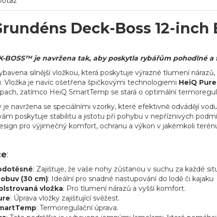
Dotaz
Grundéns Deck-Boss 12-inch 
-BOSS™ je navržena tak, aby poskytla rybářům pohodlné a fun
ybavena silnější vložkou, která poskytuje výrazné tlumení nárazů,
 Vložka je navíc ošetřena špičkovými technologiemi
HeiQ Pur
ápach, zatímco HeiQ SmartTemp se stará o optimální termoregul
 je navržena se speciálními vzorky, které efektivně odvádějí vod
 vám poskytuje stabilitu a jistotu při pohybu v nepříznivých pod
sign pro výjimečný komfort, ochranu a výkon v jakémkoli terén
ce
:
odotěsné
: Zajišťuje, že vaše nohy zůstanou v suchu za každé sit
 obuv (30 cm)
: Ideální pro snadné nastupování do lodě či kajaku
polstrovaná vložka
: Pro tlumení nárazů a vyšší komfort.
ure
: Úprava vložky zajišťující svěžest.
martTemp
: Termoregulační úprava.