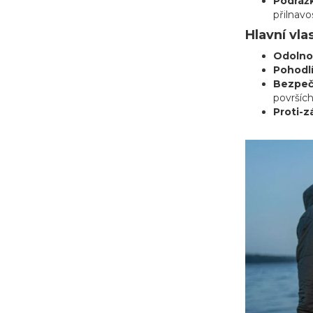
Podráž
přilnavo
Hlavní vla
Odolno
Pohodl
Bezpeč
površích
Proti-