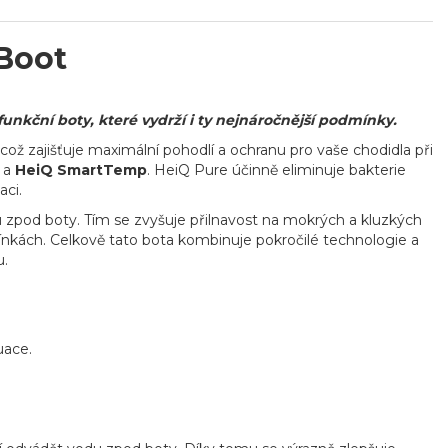
Boot
kční boty, které vydrží i ty nejnáročnější podmínky.
 což zajišťuje maximální pohodlí a ochranu pro vaše chodidla při
e
a
HeiQ SmartTemp
. HeiQ Pure účinně eliminuje bakterie
aci.
u zpod boty. Tím se zvyšuje přilnavost na mokrých a kluzkých
mínkách. Celkově tato bota kombinuje pokročilé technologie a
u.
uace.