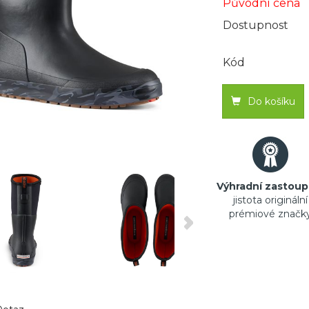
Původní cena
Dostupnost
Kód
Do košíku
Výhradní zastoup
jistota originální
prémiové značk