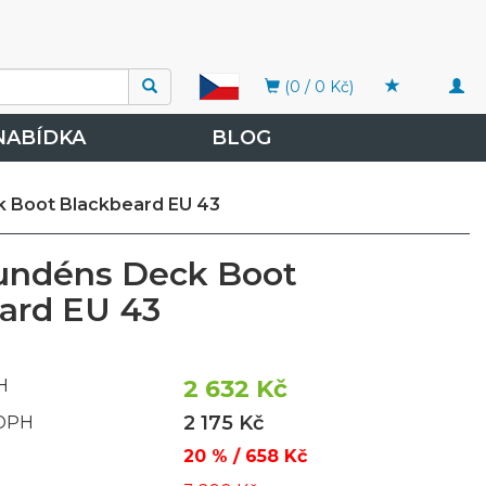
Togg
(0 / 0 Kč)
navi
NABÍDKA
BLOG
k Boot Blackbeard EU 43
undéns Deck Boot
ard EU 43
2 632 Kč
H
2 175 Kč
 DPH
20 % / 658 Kč