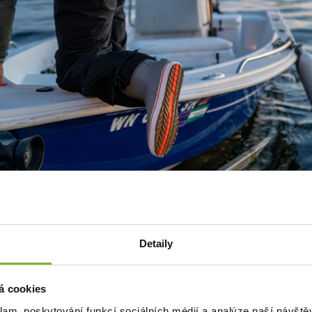
Detaily
ak na vodu tak mimo ni.
á cookies
klam, poskytování funkcí sociálních médií a analýze naší návšt