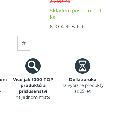
3 290 Kč
Skladem posledních 1
ks
60014-908-1010
ení
Více jak 1000 TOP
Delší záruka
produktů a
na vybrané produkty
y
příslušenství
až 25 let
na jednom místě