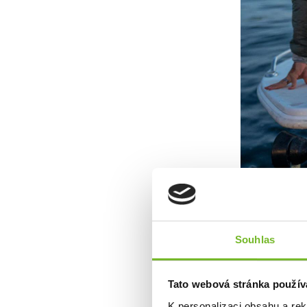
Souhlas
Boty vhodné j
Tato webová stránka použív
K personalizaci obsahu a re