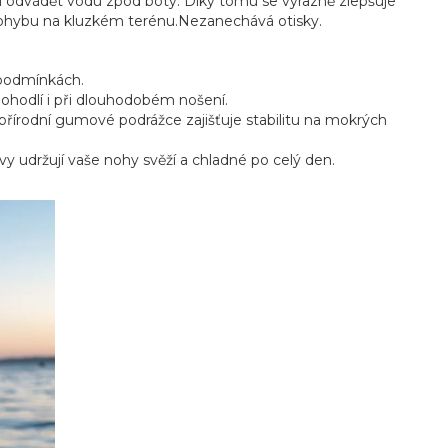
í odvádět vodu zpod boty. Díky tomu se výrazně zlepšuje
i pohybu na kluzkém terénu.Nezanechává otisky.
 podmínkách.
í pohodlí i při dlouhodobém nošení.
přírodní gumové podrážce zajišťuje stabilitu na mokrých
vy udržují vaše nohy svěží a chladné po celý den.