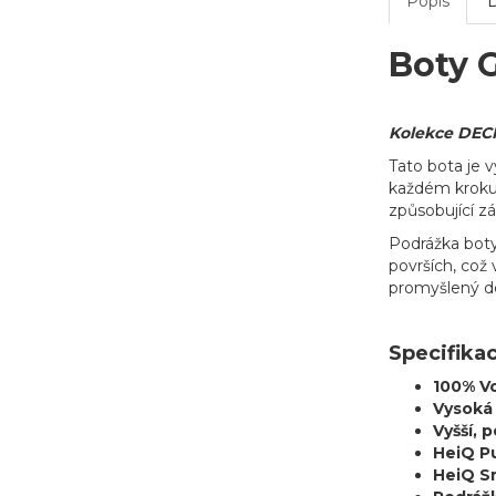
Popis
Boty 
Kolekce DECK
Tato bota je v
každém kroku.
způsobující z
Podrážka boty
površích, což
promyšlený de
Specifika
100% V
Vysoká
Vyšší, 
HeiQ P
HeiQ S