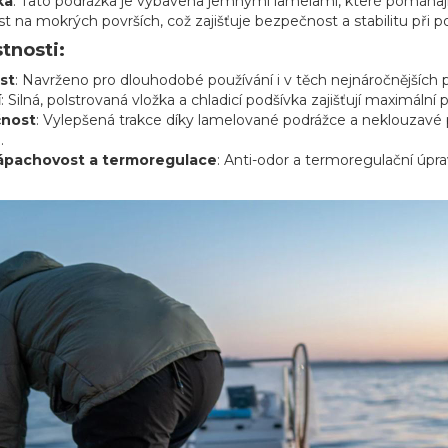
ka
: Tato podrážka je vybavena jemnými lamelami, které pomáhaj
st na mokrých površích, což zajišťuje bezpečnost a stabilitu př
stnosti:
st
: Navrženo pro dlouhodobé používání i v těch nejnáročnějších
í
: Silná, polstrovaná vložka a chladicí podšívka zajišťují maximáln
nost
: Vylepšená trakce díky lamelované podrážce a neklouzavé 
.
zápachovost a termoregulace
: Anti-odor a termoregulační úpra