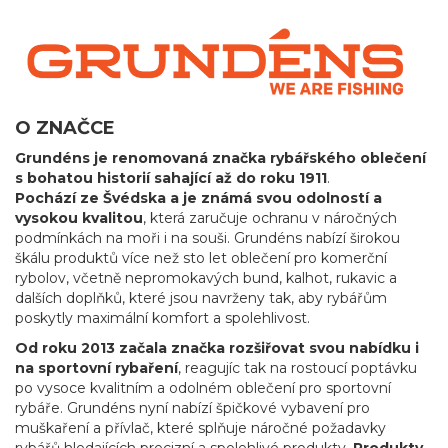
O ZNAČCE
Grundéns je renomovaná značka rybářského oblečení
s bohatou historií sahající až do roku 1911
.
Pochází ze Švédska a je známá svou odolností a
vysokou kvalitou
, která zaručuje ochranu v náročných
podmínkách na moři i na souši. Grundéns nabízí širokou
škálu produktů více než sto let oblečení pro komerční
rybolov, včetně nepromokavých bund, kalhot, rukavic a
dalších doplňků, které jsou navrženy tak, aby rybářům
poskytly maximální komfort a spolehlivost.
Od roku 2013 začala značka rozšiřovat svou nabídku i
na sportovní rybaření
, reagujíc tak na rostoucí poptávku
po vysoce kvalitním a odolném oblečení pro sportovní
rybáře. Grundéns nyní nabízí špičkové vybavení pro
muškaření a přívlač, které splňuje náročné požadavky
rybářů hledajících precizní a spolehlivé produkty.
Produkty