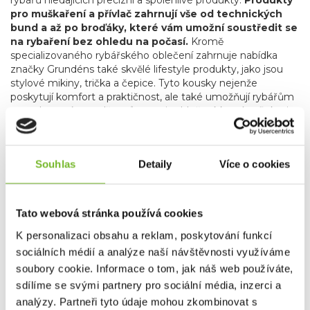
pro muškaření a přívlač zahrnují vše od technických
bund a až po broďáky, které vám umožní soustředit se
na rybaření bez ohledu na počasí.
Kromě
specializovaného rybářského oblečení zahrnuje nabídka
značky Grundéns také skvělé lifestyle produkty, jako jsou
stylové mikiny, trička a čepice. Tyto kousky nejenže
poskytují komfort a praktičnost, ale také umožňují rybářům
a outdoorovým nadšencům nosit oblečení, které reflektuje
jejich vášeň pro rybaření i v běžném životě.
Grundéns díky svému závazku k inovacím, použitým
materiálům, udržitelnosti a kvalitě je oblíbenou
Souhlas
Detaily
Více o cookies
volbou profesionálních i sportovních rybářů po celém
světě.
Bez ohledu na to, zda jste na vodě nebo trávíte čas
ve městě, Grundéns nabízí produkty, které vás udrží v
Tato webová stránka používá cookies
suchu, teple a stylu. Přidejte se k tisícům spokojených
zákazníků a objevte, proč je Grundéns synonymem pro
K personalizaci obsahu a reklam, poskytování funkcí
nejlepší rybářské oblečení na trhu.
sociálních médií a analýze naší návštěvnosti využíváme
soubory cookie. Informace o tom, jak náš web používáte,
Společnost MORIS design s.r.o.,
provozovatel
eshopu
sdílíme se svými partnery pro sociální média, inzerci a
SAVETHEDAY.CZ je hrdý exkluzivní distributor značky
analýzy. Partneři tyto údaje mohou zkombinovat s