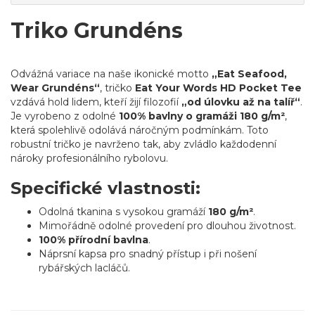
Triko Grundéns
Odvážná variace na naše ikonické motto
„Eat Seafood,
Wear Grundéns“
, tričko
Eat Your Words HD Pocket Tee
vzdává hold lidem, kteří žijí filozofií
„od úlovku až na talíř“
.
Je vyrobeno z odolné
100% bavlny o gramáži 180 g/m²
,
která spolehlivě odolává náročným podmínkám. Toto
robustní tričko je navrženo tak, aby zvládlo každodenní
nároky profesionálního rybolovu.
Specifické vlastnosti:
Odolná tkanina s vysokou gramáží
180 g/m²
.
Mimořádně odolné provedení pro dlouhou životnost.
100% přírodní bavlna
.
Náprsní kapsa pro snadný přístup i při nošení
rybářských lacláčů.