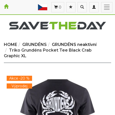
Toggle
Toggle
Togg
0
search
navigation
navi
HOME
GRUNDÉNS
GRUNDÉNS neaktivní
Triko Grundéns Pocket Tee Black Crab
Graphic XL
Akce -20 %
Výprodej