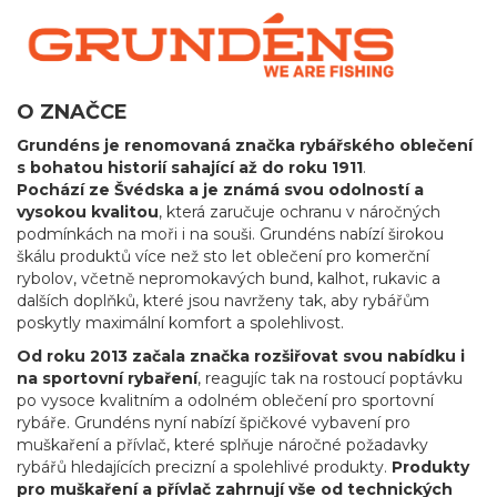
O ZNAČCE
Grundéns je renomovaná značka rybářského oblečení
s bohatou historií sahající až do roku 1911
.
Pochází ze Švédska a je známá svou odolností a
vysokou kvalitou
, která zaručuje ochranu v náročných
podmínkách na moři i na souši. Grundéns nabízí širokou
škálu produktů více než sto let oblečení pro komerční
rybolov, včetně nepromokavých bund, kalhot, rukavic a
dalších doplňků, které jsou navrženy tak, aby rybářům
poskytly maximální komfort a spolehlivost.
Od roku 2013 začala značka rozšiřovat svou nabídku i
na sportovní rybaření
, reagujíc tak na rostoucí poptávku
po vysoce kvalitním a odolném oblečení pro sportovní
rybáře. Grundéns nyní nabízí špičkové vybavení pro
muškaření a přívlač, které splňuje náročné požadavky
rybářů hledajících precizní a spolehlivé produkty.
Produkty
pro muškaření a přívlač zahrnují vše od technických