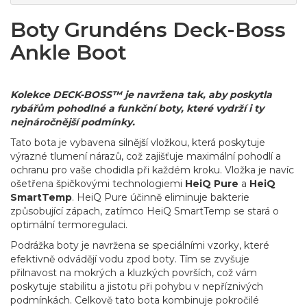
Boty Grundéns Deck-Boss
Ankle Boot
Kolekce DECK-BOSS™ je navržena tak, aby poskytla
rybářům pohodlné a funkční boty, které vydrží i ty
nejnáročnější podmínky.
Tato bota je vybavena silnější vložkou, která poskytuje
výrazné tlumení nárazů, což zajišťuje maximální pohodlí a
ochranu pro vaše chodidla při každém kroku. Vložka je navíc
ošetřena špičkovými technologiemi
HeiQ Pure
a
HeiQ
SmartTemp
. HeiQ Pure účinně eliminuje bakterie
způsobující zápach, zatímco HeiQ SmartTemp se stará o
optimální termoregulaci.
Podrážka boty je navržena se speciálními vzorky, které
efektivně odvádějí vodu zpod boty. Tím se zvyšuje
přilnavost na mokrých a kluzkých površích, což vám
poskytuje stabilitu a jistotu při pohybu v nepříznivých
podmínkách. Celkově tato bota kombinuje pokročilé