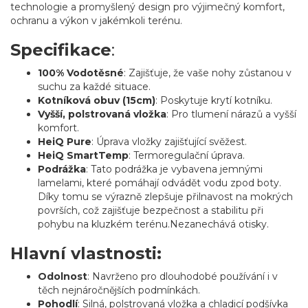
technologie a promyšlený design pro výjimečný komfort,
ochranu a výkon v jakémkoli terénu.
Specifikace
:
100% Vodotěsné
: Zajišťuje, že vaše nohy zůstanou v
suchu za každé situace.
Kotníková obuv (15cm)
: Poskytuje krytí kotníku.
Vyšší, polstrovaná vložka
: Pro tlumení nárazů a vyšší
komfort.
HeiQ Pure
: Úprava vložky zajišťující svěžest.
HeiQ SmartTemp
: Termoregulační úprava.
Podrážka
: Tato podrážka je vybavena jemnými
lamelami, které pomáhají odvádět vodu zpod boty.
Díky tomu se výrazně zlepšuje přilnavost na mokrých
površích, což zajišťuje bezpečnost a stabilitu při
pohybu na kluzkém terénu.Nezanechává otisky.
Hlavní vlastnosti:
Odolnost
: Navrženo pro dlouhodobé používání i v
těch nejnáročnějších podmínkách.
Pohodlí
: Silná, polstrovaná vložka a chladicí podšívka