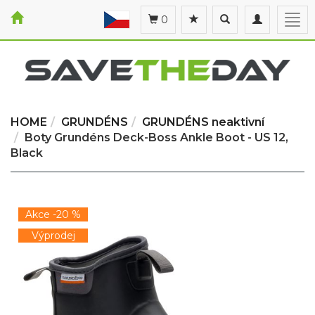
Toggle
Toggle
Togg
0
search
navigation
navi
HOME
GRUNDÉNS
GRUNDÉNS neaktivní
Boty Grundéns Deck-Boss Ankle Boot - US 12,
Black
Akce -20 %
Výprodej