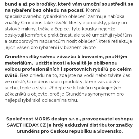
bund a až po broďáky, které vám umožní soustředit se
na rybaření bez ohledu na počasí.
Kromě
specializovaného rybářského oblečení zahrnuje nabídka
značky Grundéns také skvělé lifestyle produkty, jako jsou
stylové mikiny, trička a čepice. Tyto kousky nejenže
poskytují komfort a praktičnost, ale také umožňují rybářům
a outdoorovým nadšencům nosit oblečení, které reflektuje
jejich vášeň pro rybaření i v běžném životě.
Grundéns díky svému závazku k inovacím, použitým
materiálům, udržitelnosti a kvalitě je oblíbenou
volbou profesionálních i sportovních rybářů po celém
světě.
Bez ohledu na to, zda jste na vodě nebo trávíte čas
ve městě, Grundéns nabízí produkty, které vás udrží v
suchu, teple a stylu. Přidejte se k tisícům spokojených
zákazníků a objevte, proč je Grundéns synonymem pro
nejlepší rybářské oblečení na trhu.
Společnost MORIS design s.r.o.,
provozovatel
eshopu
SAVETHEDAY.CZ je hrdý exkluzivní distributor značky
Grundéns pro Českou republiku a Slovensko.