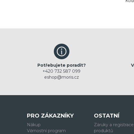
Kód
Potřebujete poradit?
V
+420 732 587 099
eshop@moris.cz
PRO ZÁKAZNÍKY
OSTATNÍ
Nákup
Záruky a registrace
Věrnostní program
produktů