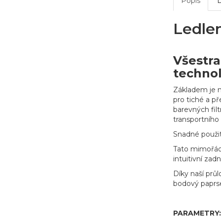
Popis
Ledle
Všestra
technol
Základem je m
pro tiché a p
barevných filt
transportního
Snadné použit
Tato mimořádn
intuitivní zad
Díky naší prů
bodový paprse
PARAMETRY: