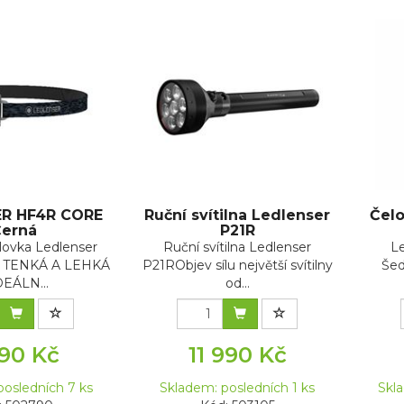
R HF4R CORE
Ruční svítilna Ledlenser
Čel
erná
P21R
elovka Ledlenser
Ruční svítilna Ledlenser
L
 TENKÁ A LEHKÁ
P21RObjev sílu největší svítilny
Šed
DEÁLN...
od...
090 Kč
11 990 Kč
posledních 7 ks
Skladem: posledních 1 ks
Skl