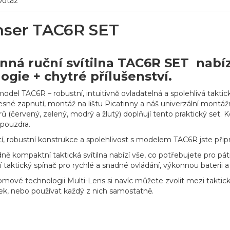
Dotaz
nser TAC6R SET
nná ruční svítilna TAC6R SET nabí
ogie + chytré přílušenství.
odel TAC6R – robustní, intuitivně ovladatelná a spolehlivá takti
řesné zapnutí, montáž na lištu Picatinny a náš univerzální montáž
rů (červený, zelený, modrý a žlutý) doplňují tento praktický set. K
 pouzdra.
í, robustní konstrukce a spolehlivost s modelem TAC6R jste připra
ě kompaktní taktická svítilna nabízí vše, co potřebujete pro pát
ní taktický spínač pro rychlé a snadné ovládání, výkonnou baterii a
lomové technologii Multi-Lens si navíc můžete zvolit mezi takti
k, nebo používat každý z nich samostatně.