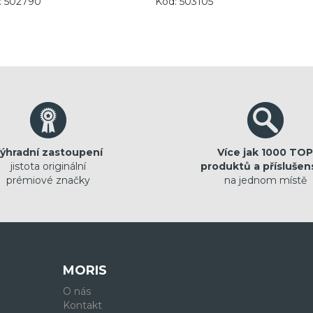
: 502790
Kód: 503105
ýhradní zastoupení
Více jak 1000 TOP
jistota originální
produktů a příslušen
prémiové značky
na jednom místě
MORIS
O nás
Kontakt