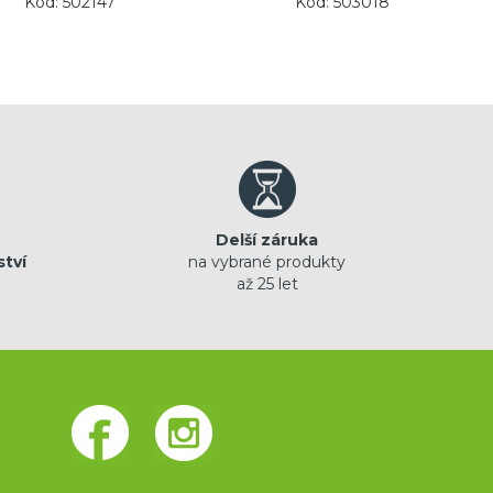
Kód: 502147
Kód: 503018
Delší záruka
ství
na vybrané produkty
až 25 let