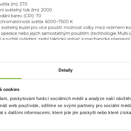
větla (m): 370
í světelný tok (lm): 2000
dání barev (CRI): 70
 chromatičnosti světla: 6000–7500 K
ý světelný kužel pro více použití: možnost volby mezi režimem k
é operace nebo jejich samostatným použitím (technologie Multi-
ní a rychlé ovládání: zadní taktický spínač a mechanická přepravní 
 připravená do akce: tělo z tvrdě eloxovaného hliníku s vysokou 
é režimy: Check, TAC Mid, TAC High, Search, TAC Boost, Strobe; 
Li-Ion baterie 18650, nabíjení přes USB-C
ktní taktická svítilna s víceúčelovým taktickým světeln
Detaily
witch Type H: Dálkový spínač pro tiché a přesné zapnutí svítiln
y Rail Mount Type A: Montáž pro připevnění svítilny TAC6R na lišt
al Mounting System: Snadno sestavitelný systém pro upevnění sv
á cookies
lter Set: Sada filtrů v červené, zelené, modré a žluté barvě pro sp
klam, poskytování funkcí sociálních médií a analýze naší návšt
 náš web používáte, sdílíme se svými partnery pro sociální média
 s dalšími informacemi, které jste jim poskytli nebo které získa
o produkt platí prodloužená záruk