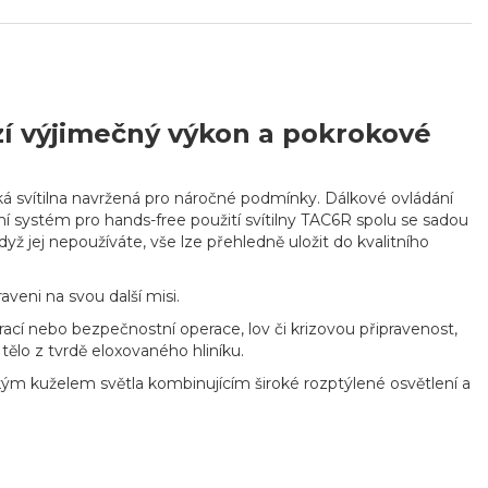
zí výjimečný výkon a pokrokové
cká svítilna navržená pro náročné podmínky. Dálkové ovládání
ní systém pro hands-free použití svítilny TAC6R spolu se sadou
dyž jej nepoužíváte, vše lze přehledně uložit do kvalitního
veni na svou další misi.
rací nebo bezpečnostní operace, lov či krizovou připravenost,
 tělo z tvrdě eloxovaného hliníku.
ckým kuželem světla kombinujícím široké rozptýlené osvětlení a