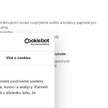
ombinujícím široké rozptýlené světlo a bodový paprsek pro
Lens)
pojistka
odolností proti vodě a prachu (IP68)
až 2000 lm (34 000 cd)
ým kuželem a bohatým příslušenstvím
Více o cookies
y TAC6R, zajišťující maximální bezpečnost
y Picatinny pro hands-free použití
ítilny TAC6R paralelně k tyčím
rávné osvětlení v každé situaci
ěvnosti využíváme soubory
, inzerci a analýzy. Partneři
li v důsledku toho, že
a 7 let