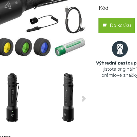
Kód
Do košíku
Výhradní zastoup
jistota originální
prémiové značk