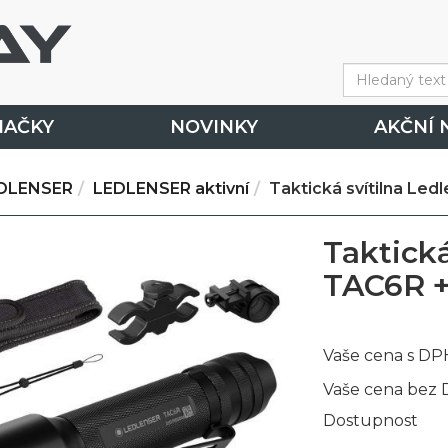
NAČKY
NOVINKY
AKČNÍ 
DLENSER
LEDLENSER aktivní
Taktická svítilna Led
Taktická
TAC6R + 
Vaše cena s DP
Vaše cena bez
Dostupnost