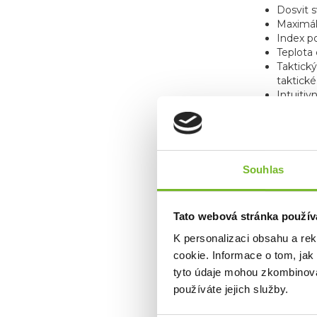
Dosvit s
Maximáln
Index po
Teplota
Taktick
taktick
Intuitiv
Odolná a
Světeln
Výkonná 
TAC6R: Kompa
Souhlas
Remote S
Picatinn
Univers
Tato webová stránka použív
Color Fi
K personalizaci obsahu a re
cookie. Informace o tom, jak
tyto údaje mohou zkombinovat
používáte jejich služby.
Na tent