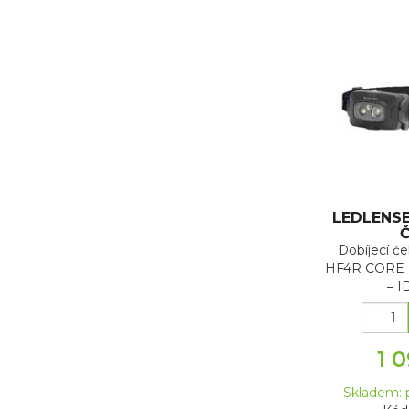
LEDLENSE
Č
Dobíjecí č
HF4R CORE
– I
1 
Skladem: 