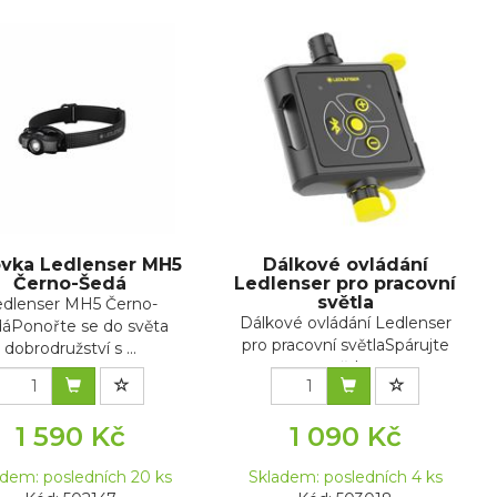
ovka Ledlenser MH5
Dálkové ovládání
Černo-Šedá
Ledlenser pro pracovní
světla
edlenser MH5 Černo-
Dálkové ovládání Ledlenser
áPonořte se do světa
pro pracovní světlaSpárujte
dobrodružství s ...
světl...
1 590 Kč
1 090 Kč
adem: posledních 20 ks
Skladem: posledních 4 ks