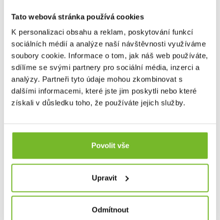
Mezinárodní patenty AFS:
Tato webová stránka používá cookies
Patent-No. China: ZL 200680000752.1Patent-No. Europe:
EP 1880 139 B1Patent-No. USA: 7,461,960Patent-No.
K personalizaci obsahu a reklam, poskytování funkcí
HongKong: 1108730
sociálních médií a analýze naší návštěvnosti využíváme
soubory cookie. Informace o tom, jak náš web používáte,
ZNAČKA
LEDLENSER
sdílíme se svými partnery pro sociální média, inzerci a
analýzy. Partneři tyto údaje mohou zkombinovat s
Ke stažení
dalšími informacemi, které jste jim poskytli nebo které
získali v důsledku toho, že používáte jejich služby.
Dotaz
Mohlo by Vás zajímat
Povolit vše
Upravit
Odmítnout