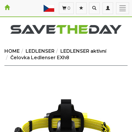
Toggle
Toggle
Togg
0
search
navigation
navi
HOME
LEDLENSER
LEDLENSER aktivní
Čelovka Ledlenser EXh8