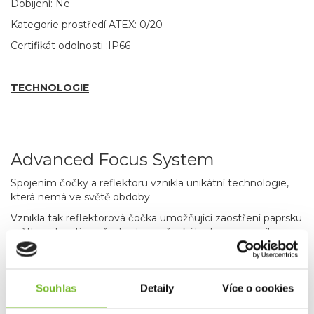
Dobijení: Ne
Kategorie prostředí ATEX: 0/20
Certifikát odolnosti :IP66
TECHNOLOGIE
Advanced Focus System
Spojením čočky a reflektoru vznikla unikátní technologie,
která nemá ve světě obdoby
Vznikla tak reflektorová čočka umožňující zaostření paprsku
světla s plynulým přechodem z širokého homogenního
kruhu světla do ostrého svazku a naopak. Ostření se provádí
jednoduchým posunutím hlavy svítilny dopředu (zaostření)
nebo dozadu (rozostření). Svítilny LEDLENSER jako jediné
Souhlas
Detaily
Více o cookies
na světě využívají principu lomu světla. Běžné svítilny pouze
odrážejí světlo od reflexních ploch uvnitř hlavy svítilny.