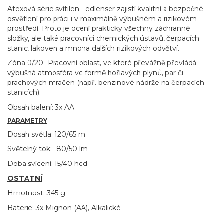
Atexová série svítilen Ledlenser zajistí kvalitní a bezpečné
osvětlení pro práci i v maximálně výbušném a rizikovém
prostředí. Proto je ocení prakticky všechny záchranné
složky, ale také pracovníci chemických ústavů, čerpacích
stanic, lakoven a mnoha dalších rizikových odvětví.
Zóna 0/20- Pracovní oblast, ve které převážně převládá
výbušná atmosféra ve formě hořlavých plynů, par či
prachových mračen (např. benzinové nádrže na čerpacích
stanicích).
Obsah balení: 3x AA
PARAMETRY
Dosah světla: 120/65 m
Světelný tok: 180/50 lm
Doba svícení: 15/40 hod
OSTATNÍ
Hmotnost: 345 g
Baterie: 3x Mignon (AA), Alkalické