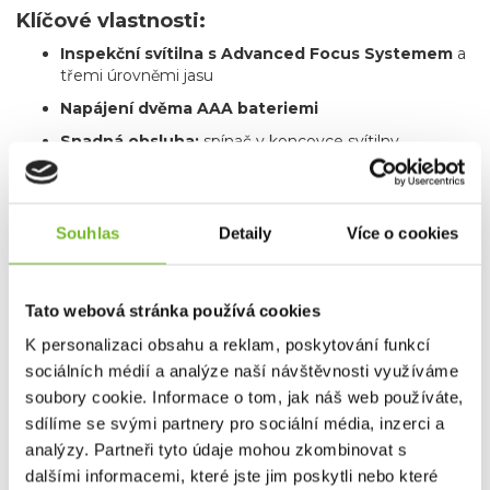
Klíčové vlastnosti:
Inspekční svítilna s Advanced Focus Systemem
a
třemi úrovněmi jasu
Napájení dvěma AAA bateriemi
Snadná obsluha:
spínač v koncovce svítilny
Udržitelné provedení:
75 % recyklovaného hliníku
Záruka:
prodloužená záruka 7 let
Souhlas
Detaily
Více o cookies
Praktický klip:
jednoduché uchycení na kapsu nebo
oděv
Tato webová stránka používá cookies
Dotaz
K personalizaci obsahu a reklam, poskytování funkcí
sociálních médií a analýze naší návštěvnosti využíváme
Mohlo by Vás zajímat
soubory cookie. Informace o tom, jak náš web používáte,
sdílíme se svými partnery pro sociální média, inzerci a
analýzy. Partneři tyto údaje mohou zkombinovat s
dalšími informacemi, které jste jim poskytli nebo které