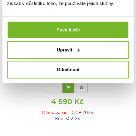
získali v důsledku toho, že používáte jejich služby.
Povolit vše
Upravit
Čelovka Ledlenser H15R Core
Čelovka Ledlenser H15R CoreLedlenser H15R Core –
Výkonná čel...
Odmítnout
4 590 Kč
Očekáváme: 10.08.2026
Kód: 502123