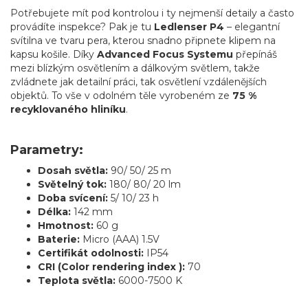
Potřebujete mít pod kontrolou i ty nejmenší detaily a často
provádíte inspekce? Pak je tu
Ledlenser P4
– elegantní
svítilna ve tvaru pera, kterou snadno připnete klipem na
kapsu košile. Díky
Advanced Focus Systemu
přepínáš
mezi blízkým osvětlením a dálkovým světlem, takže
zvládnete jak detailní práci, tak osvětlení vzdálenějších
objektů. To vše v odolném těle vyrobeném ze
75 %
recyklovaného hliníku
.
Parametry:
Dosah světla:
90/ 50/ 25 m
Světelný tok:
180/ 80/ 20 lm
Doba svícení:
5/ 10/ 23 h
Délka:
142 mm
Hmotnost:
60 g
Baterie:
Micro (AAA) 1.5V
Certifikát odolnosti:
IP54
CRI (Color rendering index ):
70
Teplota světla:
6000-7500 K