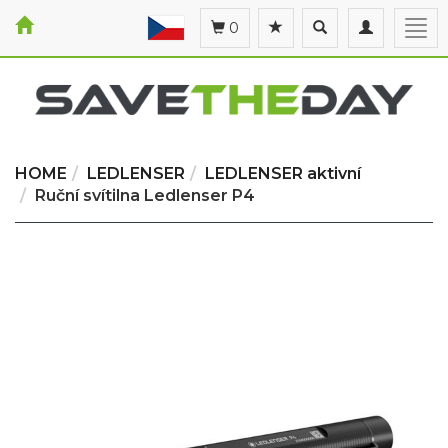
Toggle
Toggle
Togg
0
search
navigation
navi
HOME
LEDLENSER
LEDLENSER aktivní
Ruční svítilna Ledlenser P4