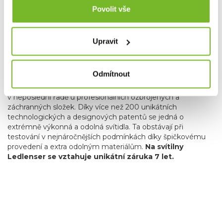
Povolit vše
Upravit
Špičkové německé čelovky a ruční svítilny Ledlenser
Odmítnout
nacházejí využití nejen v domácnostech a v běžném životě,
ale také u outdoorových nadšenců, extrémních sportovců,
v neposlední řadě u profesionálních ozbrojených a
záchranných složek. Díky více než 200 unikátních
technologických a designových patentů se jedná o
extrémně výkonná a odolná svítidla. Ta obstávají při
testování v nejnáročnějších podmínkách díky špičkovému
provedení a extra odolným materiálům.
Na svítilny
Ledlenser se vztahuje unikátní záruka 7 let
.