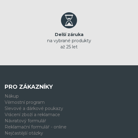
Delší záruka
na vybrané produkty
až 25 let
PRO ZÁKAZNÍKY
Nákup
Věrnostní program
Slevové a dárkové poukazy
Vrácení zboží a reklamace
Návratový formulář
Reklamační formulář - online
Nejčastější otázky