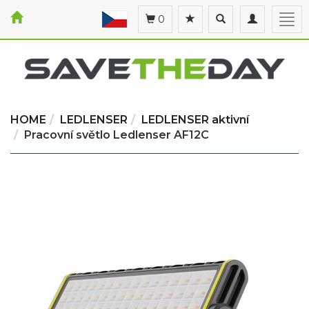
Toggle
Toggle
Togg
0
search
navigation
navi
HOME
LEDLENSER
LEDLENSER aktivní
Pracovní světlo Ledlenser AF12C