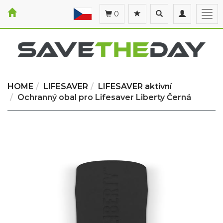
Toggle
Toggle
Togg
0
search
navigation
navi
HOME
LIFESAVER
LIFESAVER aktivní
Ochranný obal pro Lifesaver Liberty Černá