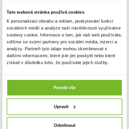
Tato webová stránka používá cookies
K personalizaci obsahu a reklam, poskytování funkcí
sociálních médií a analýze naší návštěvnosti využíváme
soubory cookie. Informace o tom, jak náš web používáte,
Aktivní uhlíkové filtry pro Lifesaver Wayfarer 3
sdílíme se svými partnery pro sociální média, inzerci a
k...
analýzy. Partneři tyto údaje mohou zkombinovat s
Vyměnitelné kotouče (3 ks) s aktivním uhlím snižuje
dalšími informacemi, které jste jim poskytli nebo které
množství...
získali v důsledku toho, že používáte jejich služby.
790 Kč
Povolit vše
Skladem: posledních 67 ks
Kód: WPA0102
Upravit
Odmítnout