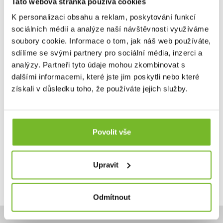
Tato webová stránka používá cookies
K personalizaci obsahu a reklam, poskytování funkcí
sociálních médií a analýze naší návštěvnosti využíváme
Aktivní uhlíkové filtry pro Lifesaver Cube 6 ks
soubory cookie. Informace o tom, jak náš web používáte,
Vyměnitelné filtry s aktivním uhlím zlepšují chuť vody
z fil...
sdílíme se svými partnery pro sociální média, inzerci a
analýzy. Partneři tyto údaje mohou zkombinovat s
dalšími informacemi, které jste jim poskytli nebo které
získali v důsledku toho, že používáte jejich služby.
790 Kč
Skladem: posledních 7 ks
Povolit vše
Kód: PRD0053
Upravit
Odmítnout