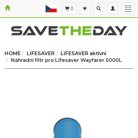
Toggle
Toggle
Togg
0
search
navigation
navi
HOME
LIFESAVER
LIFESAVER aktivní
Náhradní filtr pro Lifesaver Wayfarer 5000L