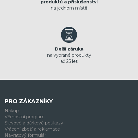
produktů a příslušenství
na jednom místě
Delší záruka
na vybrané produkty
až 25 let
PRO ZÁKAZNÍKY
Nákup
Věrnostní program
Slevové a dárkové poukazy
Vrácení zboží a reklamace
Návratový formulář