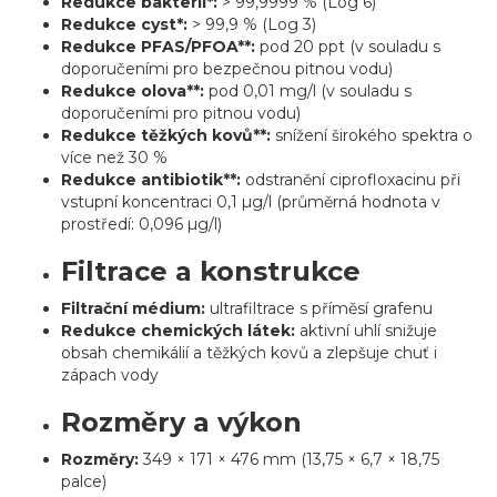
Redukce bakterií*:
> 99,9999 % (Log 6)
Redukce cyst*:
> 99,9 % (Log 3)
Redukce PFAS/PFOA**:
pod 20 ppt (v souladu s
doporučeními pro bezpečnou pitnou vodu)
Redukce olova**:
pod 0,01 mg/l (v souladu s
doporučeními pro pitnou vodu)
Redukce těžkých kovů**:
snížení širokého spektra o
více než 30 %
Redukce antibiotik**:
odstranění ciprofloxacinu při
vstupní koncentraci 0,1 µg/l (průměrná hodnota v
prostředí: 0,096 µg/l)
Filtrace a konstrukce
Filtrační médium:
ultrafiltrace s příměsí grafenu
Redukce chemických látek:
aktivní uhlí snižuje
obsah chemikálií a těžkých kovů a zlepšuje chuť i
zápach vody
Rozměry a výkon
Rozměry:
349 × 171 × 476 mm (13,75 × 6,7 × 18,75
palce)