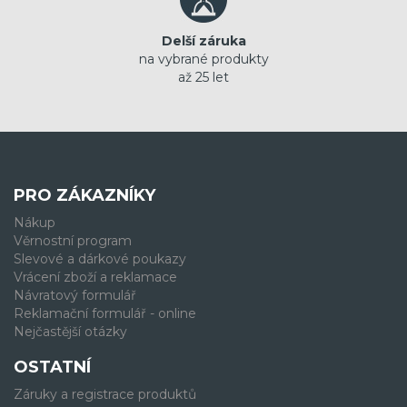
Delší záruka
na vybrané produkty
až 25 let
PRO ZÁKAZNÍKY
Nákup
Věrnostní program
Slevové a dárkové poukazy
Vrácení zboží a reklamace
Návratový formulář
Reklamační formulář - online
Nejčastější otázky
OSTATNÍ
Záruky a registrace produktů