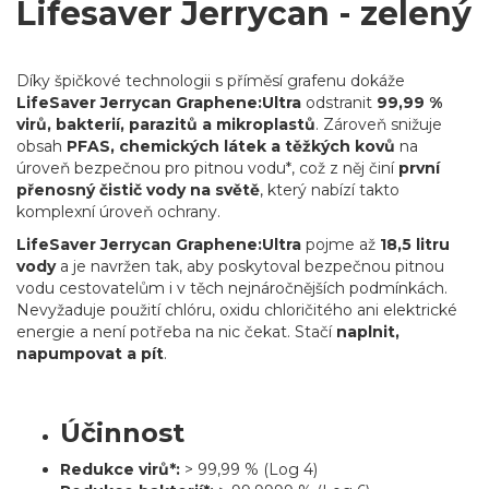
Lifesaver Jerrycan - zelený
Díky špičkové technologii s příměsí grafenu dokáže
LifeSaver Jerrycan Graphene:Ultra
odstranit
99,99 %
virů, bakterií, parazitů a mikroplastů
. Zároveň snižuje
obsah
PFAS, chemických látek a těžkých kovů
na
úroveň bezpečnou pro pitnou vodu*, což z něj činí
první
přenosný čistič vody na světě
, který nabízí takto
komplexní úroveň ochrany.
LifeSaver Jerrycan Graphene:Ultra
pojme až
18,5 litru
vody
a je navržen tak, aby poskytoval bezpečnou pitnou
vodu cestovatelům i v těch nejnáročnějších podmínkách.
Nevyžaduje použití chlóru, oxidu chloričitého ani elektrické
energie a není potřeba na nic čekat. Stačí
naplnit,
napumpovat a pít
.
Účinnost
Redukce virů*:
> 99,99 % (Log 4)