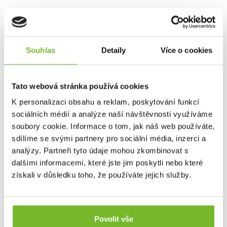
Souhlas
Detaily
Více o cookies
Balení obsahuje:
1× LifeSaver Jerrycan s předinstalovanou
Tato webová stránka používá cookies
vyměnitelnou filtrační vložkou
Graphene:Ultra
–
účinná minimálně na
1 000 litrů*
K personalizaci obsahu a reklam, poskytování funkcí
1×
filtr s aktivním uhlím
– účinný až na
500 litrů
sociálních médií a analýze naší návštěvnosti využíváme
1× plastová proplachovací zátka (pro čištění filtru)
soubory cookie. Informace o tom, jak náš web používáte,
1× pumpa a kohoutek
sdílíme se svými partnery pro sociální média, inzerci a
analýzy. Partneři tyto údaje mohou zkombinovat s
dalšími informacemi, které jste jim poskytli nebo které
získali v důsledku toho, že používáte jejich služby.
Povolit vše