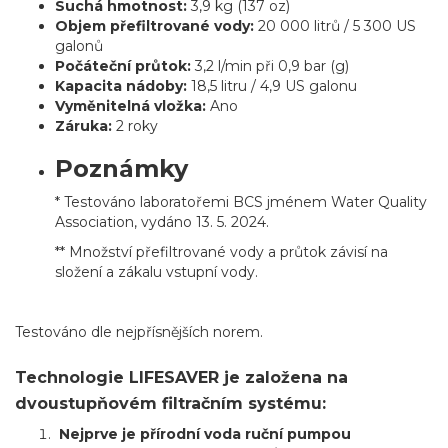
Suchá hmotnost:
3,9 kg (137 oz)
Objem přefiltrované vody:
20 000 litrů / 5 300 US
galonů
Počáteční průtok:
3,2 l/min při 0,9 bar (g)
Kapacita nádoby:
18,5 litru / 4,9 US galonu
Vyměnitelná vložka:
Ano
Záruka:
2 roky
Poznámky
* Testováno laboratořemi BCS jménem Water Quality
Association, vydáno 13. 5. 2024.
** Množství přefiltrované vody a průtok závisí na
složení a zákalu vstupní vody.
Testováno dle nejpřísnějších norem.
Technologie LIFESAVER je založena na
dvoustupňovém filtračním systému:
Nejprve je přírodní voda ruční pumpou