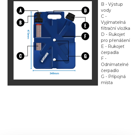
B - Výstup
vody
C -
Vyjímatelná
filtrační vložka
D - Rukojeť
pro přenášení
E - Rukojeť
čerpadla
F -
Odnímatelné
čerpadlo
G - Přípojná
místa