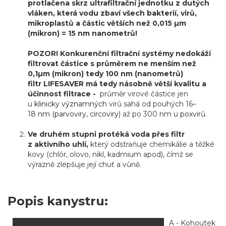
protlačena skrz ultrafiltrační jednotku z dutých
vláken, která vodu zbaví všech bakterií, virů,
mikroplastů a částic větších než 0,015 µm
(mikron) = 15 nm nanometrů!
POZOR! Konkurenční filtrační systémy nedokáží
filtrovat částice s průměrem ne menším než
0,1µm (mikron) tedy 100 nm (nanometrů)
filtr LIFESAVER má tedy násobně větší kvalitu a
účinnost filtrace -
průměr virové částice jen
u
klinicky významných
virů sahá od pouhých 16–
18
nm
(
parvoviry
,
circoviry
) až po 300 nm u
poxvirů
.
Ve druhém stupni protéká voda přes filtr
z aktivního uhlí,
který odstraňuje chemikálie a těžké
kovy (chlór, olovo, nikl, kadmium apod), čímž se
výrazně zlepšuje její chuť a vůně.
Popis kanystru:
A - Kohoutek