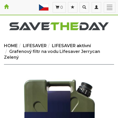
Toggle
Toggle
Togg
0
search
navigation
navi
HOME
LIFESAVER
LIFESAVER aktivní
Grafenový filtr na vodu Lifesaver Jerrycan
Zelený