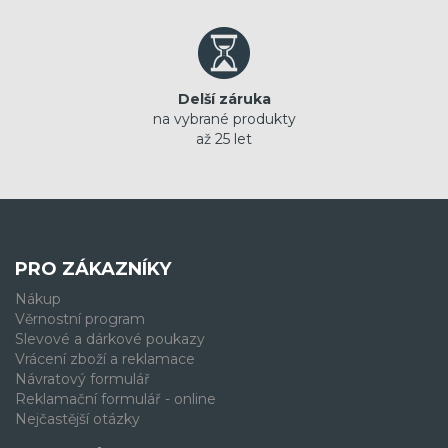
Delší záruka
na vybrané produkty
až 25 let
PRO ZÁKAZNÍKY
Nákup
Věrnostní program
Slevové a dárkové poukazy
Vrácení zboží a reklamace
Návratový formulář
Reklamační formulář - online
Nejčastější otázky