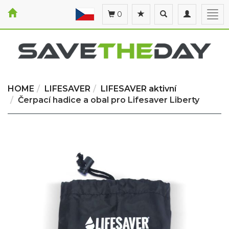
Toggle
Toggle
Togg
0
search
navigation
navi
HOME
LIFESAVER
LIFESAVER aktivní
Čerpací hadice a obal pro Lifesaver Liberty