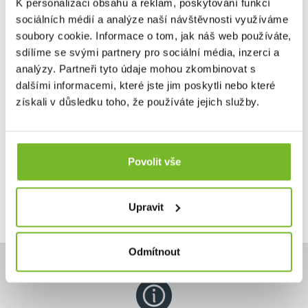
K personalizaci obsahu a reklam, poskytování funkcí
Náhradní filtr pro Lifesaver Bottle 6000L
Tato náhradní filtrační kazeta 6000UF je kompatibilní s
sociálních médií a analýze naší návštěvnosti využíváme
orig...
soubory cookie. Informace o tom, jak náš web používáte,
sdílíme se svými partnery pro sociální média, inzerci a
analýzy. Partneři tyto údaje mohou zkombinovat s
dalšími informacemi, které jste jim poskytli nebo které
získali v důsledku toho, že používáte jejich služby.
2 690 Kč
Skladem: posledních 6 ks
Kód: PRD0105
Povolit vše
Upravit
Odmítnout