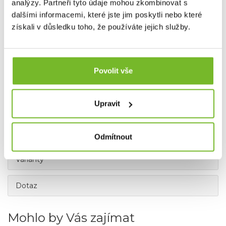
analýzy. Partneři tyto údaje mohou zkombinovat s
dalšími informacemi, které jste jim poskytli nebo které
získali v důsledku toho, že používáte jejich služby.
Délka nástroje (zavřený): 12.7 cm
Hmotnost: 164 g
NÁSTROJE
Povolit vše
Skládací lékařské nůžky z oceli 420HC
Řezák bezpečnostních pásů
Řezák prstenů
Upravit
Pravítko (5 cm)
Klíč na kyslíkové láhve
Nástroj na rozbití skla z karbidu wolframu (extrémně
tvrdý materiál)
Odmítnout
Varianty
Dotaz
Mohlo by Vás zajímat