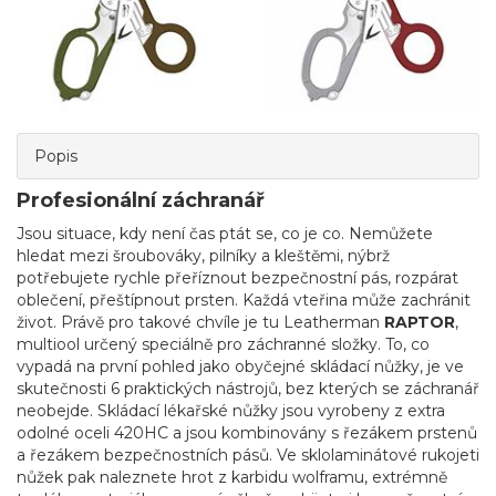
Popis
Profesionální záchranář
Jsou situace, kdy není čas ptát se, co je co. Nemůžete
hledat mezi šroubováky, pilníky a kleštěmi, nýbrž
potřebujete rychle přeříznout bezpečnostní pás, rozpárat
oblečení, přeštípnout prsten. Každá vteřina může zachránit
život. Právě pro takové chvíle je tu Leatherman
RAPTOR
,
multiool určený speciálně pro záchranné složky. To, co
vypadá na první pohled jako obyčejné skládací nůžky, je ve
skutečnosti 6 praktických nástrojů, bez kterých se záchranář
neobejde. Skládací lékařské nůžky jsou vyrobeny z extra
odolné oceli 420HC a jsou kombinovány s řezákem prstenů
a řezákem bezpečnostních pásů. Ve sklolaminátové rukojeti
nůžek pak naleznete hrot z karbidu wolframu, extrémně