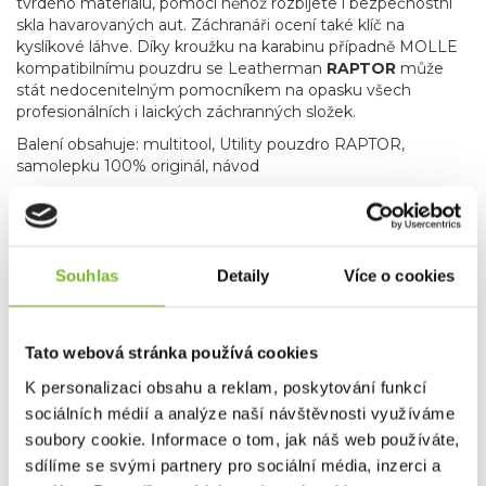
tvrdého materiálu, pomocí něhož rozbijete i bezpečnostní
skla havarovaných aut. Záchranáři ocení také klíč na
kyslíkové láhve. Díky kroužku na karabinu případně MOLLE
kompatibilnímu pouzdru se Leatherman
RAPTOR
může
stát nedocenitelným pomocníkem na opasku všech
profesionálních i laických záchranných složek.
Balení obsahuje: multitool, Utility pouzdro RAPTOR,
samolepku 100% originál, návod
PARAMETRY
Délka nůžek: 4.8 cm
Souhlas
Detaily
Více o cookies
Tato webová stránka používá cookies
K personalizaci obsahu a reklam, poskytování funkcí
sociálních médií a analýze naší návštěvnosti využíváme
soubory cookie. Informace o tom, jak náš web používáte,
sdílíme se svými partnery pro sociální média, inzerci a