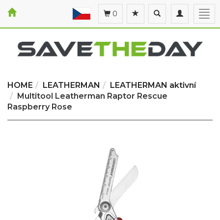
Toggle
Toggle
Togg
0
search
navigation
navi
HOME
LEATHERMAN
LEATHERMAN aktivní
Multitool Leatherman Raptor Rescue
Raspberry Rose