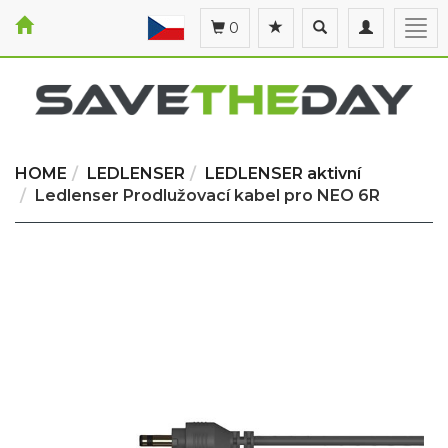
Toggle
Toggle
Togg
0
search
navigation
navi
HOME
LEDLENSER
LEDLENSER aktivní
Ledlenser Prodlužovací kabel pro NEO 6R