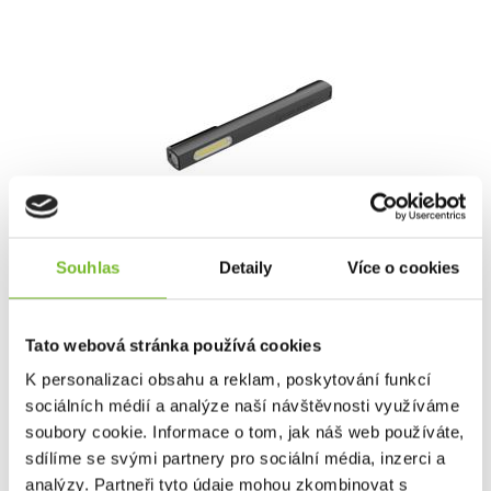
Pracovní Světlo Ledlenser W2 Work
Souhlas
Detaily
Více o cookies
Pracovní Světlo Ledlenser W2 WorkLedlenser W2 Work je
výkonn...
Tato webová stránka používá cookies
K personalizaci obsahu a reklam, poskytování funkcí
sociálních médií a analýze naší návštěvnosti využíváme
690 Kč
soubory cookie. Informace o tom, jak náš web používáte,
sdílíme se svými partnery pro sociální média, inzerci a
Skladem: posledních 10 ks
analýzy. Partneři tyto údaje mohou zkombinovat s