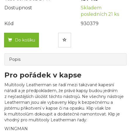
Dostupnost
Skladem
posledních 21 ks
Kód
930379
Do košíku
Popis
Pro pořádek v kapse
Multitooly Leatherman se řadí mezi takzvané kapesní
nářadí a je předpokladem, že právě kapsy budou jedním
z nejčastějších úložišť těchto nástrojů. Ne všechny nástroje
Leatherman jsou ale vybaveny klipy k bezpečnému a
jistému přikotvení v kapse či na opasku. Klip však lze
k multitoolům dokoupit a dodatečně namontovat. Klip je
vhodný pro multitooly Leatherman řady:
WINGMAN