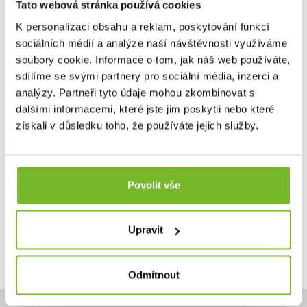
Tato webová stránka používá cookies
K personalizaci obsahu a reklam, poskytování funkcí
sociálních médií a analýze naší návštěvnosti využíváme
Leatherman Bit Kit Sada #2-GREEN
soubory cookie. Informace o tom, jak náš web používáte,
Pokud máte opravdovou vášeň pro šroubováky, imbusy a
sdílíme se svými partnery pro sociální média, inzerci a
další ...
analýzy. Partneři tyto údaje mohou zkombinovat s
dalšími informacemi, které jste jim poskytli nebo které
získali v důsledku toho, že používáte jejich služby.
490 Kč
Skladem: posledních 17 ks
Povolit vše
Kód: 931052
Upravit
Odmítnout