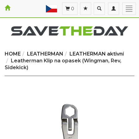
Toggle
Toggle
Togg
0
search
navigation
navi
HOME
LEATHERMAN
LEATHERMAN aktivní
Leatherman Klip na opasek (Wingman, Rev,
Sidekick)