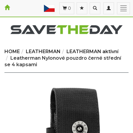
Toggle
Toggle
Togg
0
search
navigation
navi
HOME
LEATHERMAN
LEATHERMAN aktivní
Leatherman Nylonové pouzdro černé střední
se 4 kapsami