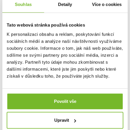
Souhlas
Detaily
Více o cookies
Novinka
Tato webová stránka používá cookies
K personalizaci obsahu a reklam, poskytování funkcí
sociálních médií a analýze naší návštěvnosti využíváme
soubory cookie. Informace o tom, jak náš web používáte,
sdílíme se svými partnery pro sociální média, inzerci a
analýzy. Partneři tyto údaje mohou zkombinovat s
Multitool Leatherman Wave Alpha Cascadia +
dalšími informacemi, které jste jim poskytli nebo které
Bitkit
získali v důsledku toho, že používáte jejich služby.
Multitool Leatherman Wave AlphaLeatherman Wave
Alpha je vrch...
Povolit vše
6 390 Kč
Upravit
Dostupnost na dotaz
Kód: EU300165