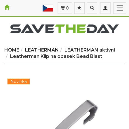
Toggle
Toggle
Togg
0
search
navigation
navi
HOME
LEATHERMAN
LEATHERMAN aktivní
Leatherman Klip na opasek Bead Blast
Novinka