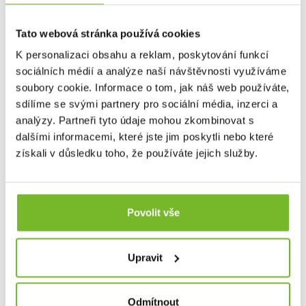
Tato webová stránka používá cookies
K personalizaci obsahu a reklam, poskytování funkcí
sociálních médií a analýze naší návštěvnosti využíváme
soubory cookie. Informace o tom, jak náš web používáte,
sdílíme se svými partnery pro sociální média, inzerci a
Nůž Leatherman Skeletool KBX Paradise
Zavírací nůž Leatherman Skeletool KBX Zavírací nůž
analýzy. Partneři tyto údaje mohou zkombinovat s
Leatherma...
dalšími informacemi, které jste jim poskytli nebo které
získali v důsledku toho, že používáte jejich služby.
1 290 Kč
Povolit vše
Skladem: posledních 10 ks
Kód: 833600
Upravit
Odmítnout