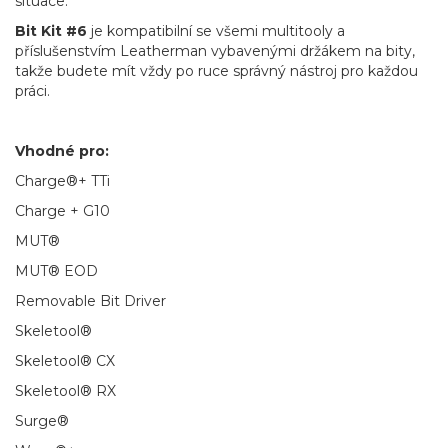
situace.
Bit Kit #6
je kompatibilní se všemi multitooly a
příslušenstvím Leatherman vybavenými držákem na bity,
takže budete mít vždy po ruce správný nástroj pro každou
práci.
Vhodné pro:
Charge®+ TTi
Charge + G10
MUT®
MUT® EOD
Removable Bit Driver
Skeletool®
Skeletool® CX
Skeletool® RX
Surge®