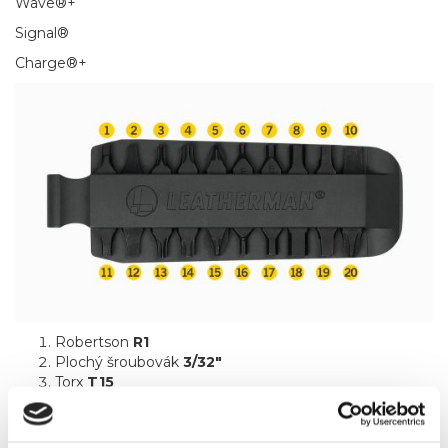
Wave®+
Signal®
Charge®+
Robertson
R1
Plochý šroubovák
3/32"
Torx
T15
Torx
T20
Pozidriv
PZ1
Imbus
1,5 mm