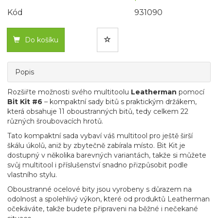
Kód
931090
Do košíku
Popis
Rozšiřte možnosti svého multitoolu
Leatherman
pomocí
Bit Kit #6
– kompaktní sady bitů s praktickým držákem,
která obsahuje 11 oboustranných bitů, tedy celkem 22
různých šroubovacích hrotů.
Tato kompaktní sada vybaví váš multitool pro ještě širší
škálu úkolů, aniž by zbytečně zabírala místo. Bit Kit je
dostupný v několika barevných variantách, takže si můžete
svůj multitool i příslušenství snadno přizpůsobit podle
vlastního stylu.
Oboustranné ocelové bity jsou vyrobeny s důrazem na
odolnost a spolehlivý výkon, které od produktů Leatherman
očekáváte, takže budete připraveni na běžné i nečekané