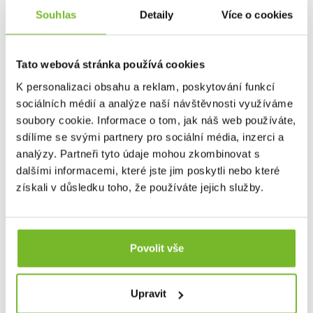
Imbus
2,5 mm
Souhlas
Detaily
Více o cookies
Imbus
4 mm
Robertson
R2
Plochý šroubovák
3/16"
Tato webová stránka používá cookies
Robertson
R2
Plochý šroubovák
1/8"
K personalizaci obsahu a reklam, poskytování funkcí
Torx
T10
sociálních médií a analýze naší návštěvnosti využíváme
Torx
T25
soubory cookie. Informace o tom, jak náš web používáte,
Pozidriv
PZ2
Imbus
2 mm
sdílíme se svými partnery pro sociální média, inzerci a
Imbus
3 mm
analýzy. Partneři tyto údaje mohou zkombinovat s
Imbus
5 mm
dalšími informacemi, které jste jim poskytli nebo které
Robertson
R3
získali v důsledku toho, že používáte jejich služby.
Křížový šroubovák
Phillips PH1/PH2
Dotaz
Povolit vše
Mohlo by Vás zajímat
Upravit