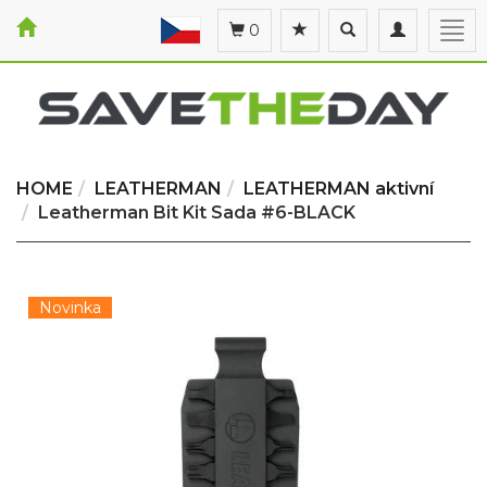
Toggle
Toggle
Togg
0
search
navigation
navi
HOME
LEATHERMAN
LEATHERMAN aktivní
Leatherman Bit Kit Sada #6-BLACK
Novinka