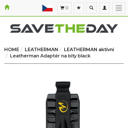
Toggle
Toggle
Togg
0
search
navigation
navi
HOME
LEATHERMAN
LEATHERMAN aktivní
Leatherman Adaptér na bity black