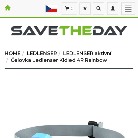
Toggle
Toggle
Togg
0
search
navigation
navi
HOME
LEDLENSER
LEDLENSER aktivní
Čelovka Ledlenser Kidled 4R Rainbow