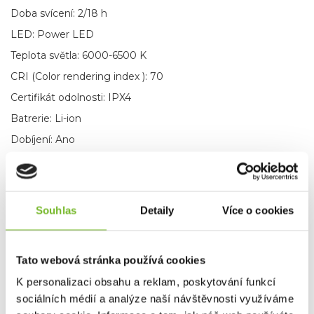
Doba svícení: 2/18 h
LED: Power LED
Teplota světla: 6000-6500 K
CRI (Color rendering index ): 70
Certifikát odolnosti: IPX4
Batrerie: Li-ion
Dobíjení: Ano
Funkce:
Modré světlo
Červené světlo
Souhlas
Detaily
Více o cookies
Obsah balení: USB dobíjecí kabel
ZNAČKA
LEDLENSER
Tato webová stránka používá cookies
K personalizaci obsahu a reklam, poskytování funkcí
Varianty
sociálních médií a analýze naší návštěvnosti využíváme