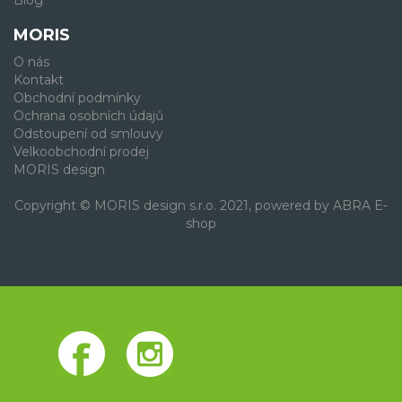
Blog
MORIS
O nás
Kontakt
Obchodní podmínky
Ochrana osobních údajů
Odstoupení od smlouvy
Velkoobchodní prodej
MORIS design
Copyright © MORIS design s.r.o. 2021, powered by
ABRA E-
shop