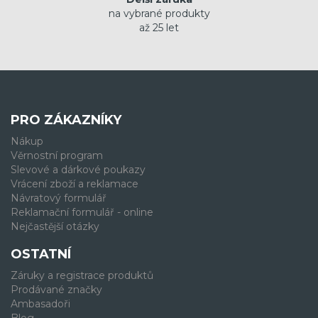
na vybrané produkty
až 25 let
PRO ZÁKAZNÍKY
Nákup
Věrnostní program
Slevové a dárkové poukazy
Vrácení zboží a reklamace
Návratový formulář
Reklamační formulář - online
Nejčastější otázky
OSTATNÍ
Záruky a registrace produktů
Prodávané značky
Ambasadoři