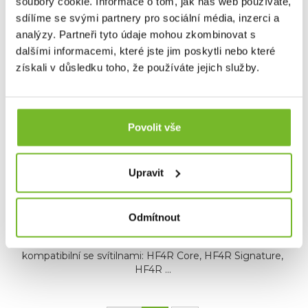
soubory cookie. Informace o tom, jak náš web používáte,
Dotaz
sdílíme se svými partnery pro sociální média, inzerci a
analýzy. Partneři tyto údaje mohou zkombinovat s
Mohlo by Vás zajímat
dalšími informacemi, které jste jim poskytli nebo které
získali v důsledku toho, že používáte jejich služby.
Povolit vše
Upravit
Odmítnout
LEDLENSER NABÍJECÍ ADAPTÉR USB-C 20W
kompatibilní se svítilnami: HF4R Core, HF4R Signature,
HF4R ...