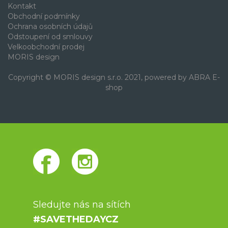
Kontakt
Obchodní podmínky
Ochrana osobních údajů
Odstoupení od smlouvy
Velkoobchodní prodej
MORIS design
Copyright © MORIS design s.r.o. 2021, powered by
ABRA E-
shop
Sledujte nás na sítích
#SAVETHEDAYCZ