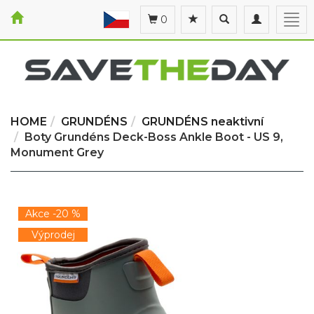
Toggle
Toggle
Togg
0
search
navigation
navi
HOME
GRUNDÉNS
GRUNDÉNS neaktivní
Boty Grundéns Deck-Boss Ankle Boot - US 9,
Monument Grey
Akce -20 %
Výprodej