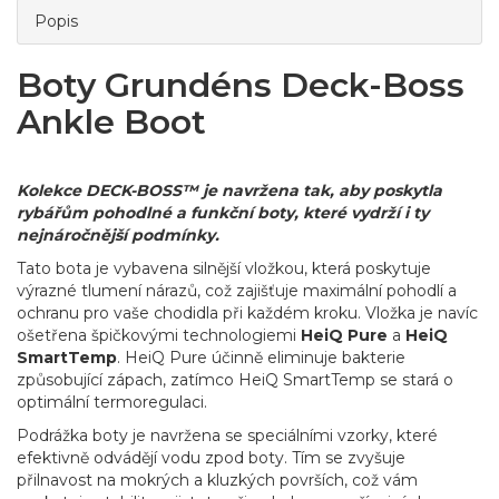
Popis
Boty Grundéns Deck-Boss
Ankle Boot
Kolekce DECK-BOSS™ je navržena tak, aby poskytla
rybářům pohodlné a funkční boty, které vydrží i ty
nejnáročnější podmínky.
Tato bota je vybavena silnější vložkou, která poskytuje
výrazné tlumení nárazů, což zajišťuje maximální pohodlí a
ochranu pro vaše chodidla při každém kroku. Vložka je navíc
ošetřena špičkovými technologiemi
HeiQ Pure
a
HeiQ
SmartTemp
. HeiQ Pure účinně eliminuje bakterie
způsobující zápach, zatímco HeiQ SmartTemp se stará o
optimální termoregulaci.
Podrážka boty je navržena se speciálními vzorky, které
efektivně odvádějí vodu zpod boty. Tím se zvyšuje
přilnavost na mokrých a kluzkých površích, což vám