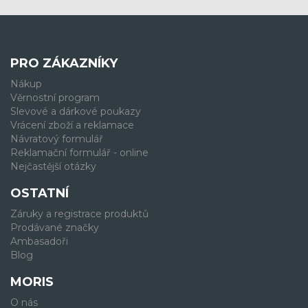
PRO ZÁKAZNÍKY
Nákup
Věrnostní program
Slevové a dárkové poukazy
Vrácení zboží a reklamace
Návratový formulář
Reklamační formulář - online
Nejčastější otázky
OSTATNÍ
Záruky a registrace produktů
Prodávané značky
Ambasadoři
Blog
MORIS
O nás