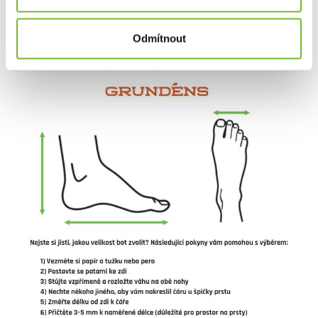
Odmítnout