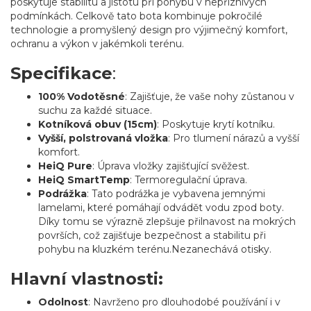
poskytuje stabilitu a jistotu při pohybu v nepříznivých
podmínkách. Celkově tato bota kombinuje pokročilé
technologie a promyšlený design pro výjimečný komfort,
ochranu a výkon v jakémkoli terénu.
Specifikace
:
100% Vodotěsné
: Zajišťuje, že vaše nohy zůstanou v
suchu za každé situace.
Kotníková obuv (15cm)
: Poskytuje krytí kotníku.
Vyšší, polstrovaná vložka
: Pro tlumení nárazů a vyšší
komfort.
HeiQ Pure
: Úprava vložky zajišťující svěžest.
HeiQ SmartTemp
: Termoregulační úprava.
Podrážka
: Tato podrážka je vybavena jemnými
lamelami, které pomáhají odvádět vodu zpod boty.
Díky tomu se výrazně zlepšuje přilnavost na mokrých
površích, což zajišťuje bezpečnost a stabilitu při
pohybu na kluzkém terénu.Nezanechává otisky.
Hlavní vlastnosti:
Odolnost
: Navrženo pro dlouhodobé používání i v