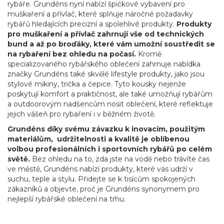
rybáře. Grundéns nyní nabízí špičkové vybavení pro
muškaření a přívlač, které splňuje náročné požadavky
rybářů hledajících precizní a spolehlivé produkty.
Produkty
pro muškaření a přívlač zahrnují vše od technických
bund a až po broďáky, které vám umožní soustředit se
na rybaření bez ohledu na počasí.
Kromě
specializovaného rybářského oblečení zahrnuje nabídka
značky Grundéns také skvělé lifestyle produkty, jako jsou
stylové mikiny, trička a čepice. Tyto kousky nejenže
poskytují komfort a praktičnost, ale také umožňují rybářům
a outdoorovým nadšencům nosit oblečení, které reflektuje
jejich vášeň pro rybaření i v běžném životě.
Grundéns díky svému závazku k inovacím, použitým
materiálům, udržitelnosti a kvalitě je oblíbenou
volbou profesionálních i sportovních rybářů po celém
světě.
Bez ohledu na to, zda jste na vodě nebo trávíte čas
ve městě, Grundéns nabízí produkty, které vás udrží v
suchu, teple a stylu. Přidejte se k tisícům spokojených
zákazníků a objevte, proč je Grundéns synonymem pro
nejlepší rybářské oblečení na trhu.