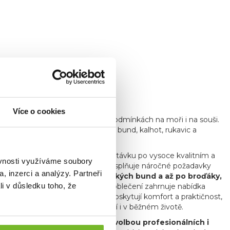
sahající až do roku 1911
.
Více o cookies
á zaručuje ochranu v náročných podmínkách na moři i na souši.
í rybolov, včetně nepromokavých bund, kalhot, rukavic a
ort a spolehlivost.
ření
, reagujíc tak na rostoucí poptávku po vysoce kvalitním a
ěvnosti využíváme soubory
í pro muškaření a přívlač, které splňuje náročné požadavky
, inzerci a analýzy. Partneři
řívlač zahrnují vše od technických bund a až po broďáky,
li v důsledku toho, že
 specializovaného rybářského oblečení zahrnuje nabídka
a a čepice. Tyto kousky nejenže poskytují komfort a praktičnost,
ektuje jejich vášeň pro rybaření i v běžném životě.
nosti a kvalitě je oblíbenou volbou profesionálních i