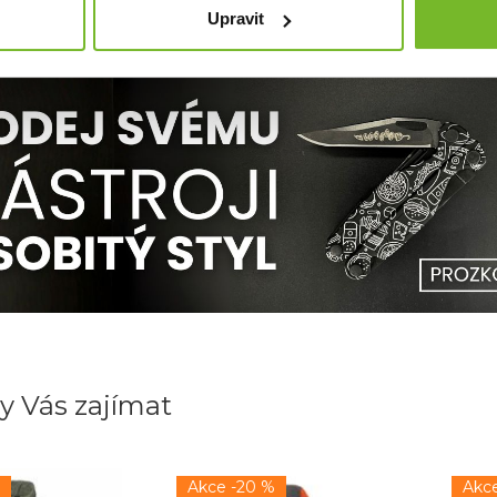
rybářů po celém světě.
Bez ohledu na to, zda jste na vodě nebo
Upravit
, teple a stylu. Přidejte se k tisícům spokojených zákazníků a o
hu.
y Vás zajímat
Akce -20 %
Akc