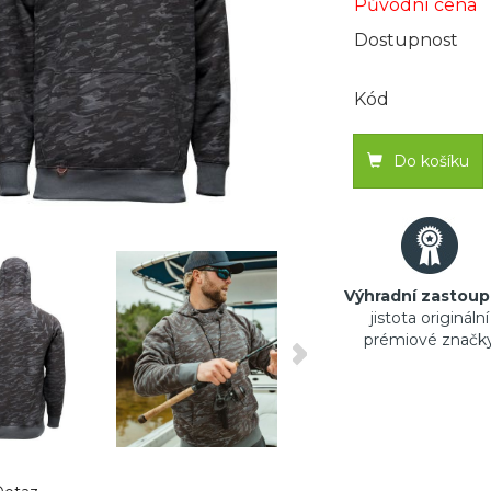
Původní cena
Dostupnost
Kód
Do košíku
Výhradní zastoup
jistota originální
prémiové značk