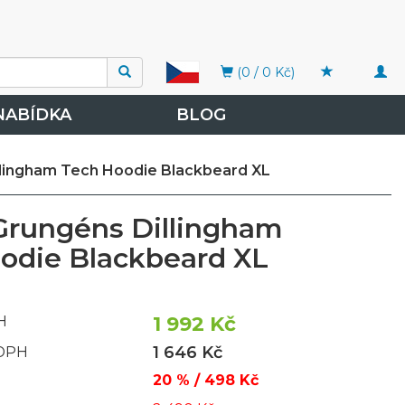
Togg
(0 / 0 Kč)
navi
NABÍDKA
BLOG
llingham Tech Hoodie Blackbeard XL
Grungéns Dillingham
odie Blackbeard XL
1 992 Kč
H
1 646 Kč
 DPH
20 % / 498 Kč