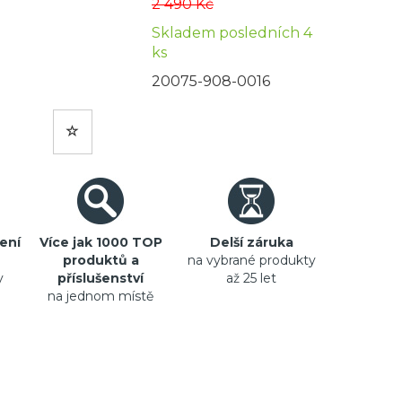
2 490 Kč
Skladem posledních 4
ks
20075-908-0016
ení
Více jak 1000 TOP
Delší záruka
produktů a
na vybrané produkty
y
příslušenství
až 25 let
na jednom místě