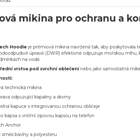
Dotaz
ová mikina pro ochranu a ko
Tech Hoodie
je prémiová mikina navržená tak, aby poskytovala 
odoodpudivé úpravě (DWR) efektivně odpuzuje mořskou mlhu, kap
dmínkách na vodě.
třední vrstva pod svrchní oblečení
nebo jako samostatná mikin
nosti:
á technická mikina
ava odpuzující kapaliny a skvrny
telná kapuce s integrovanou ochranou obličeje
o kapsa s vnitřní zipovou kapsou na telefon
tch Anchor
: směs bavlny a polyesteru