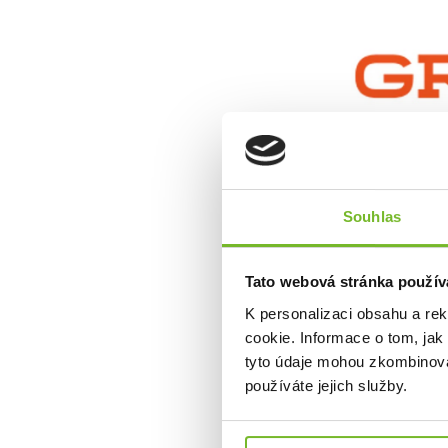
O zna
Grundéns je 
Souhlas
Pochází ze Š
Grundéns nabí
dalších doplň
Tato webová stránka použív
Od roku 2013
K personalizaci obsahu a re
odolném obleč
cookie. Informace o tom, jak
rybářů hledají
tyto údaje mohou zkombinovat
které vám um
značky Grundén
používáte jejich služby.
ale také umož
Grundéns dík