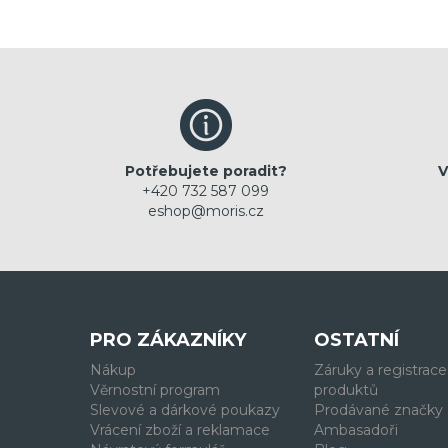
Potřebujete poradit?
V
+420 732 587 099
eshop@moris.cz
PRO ZÁKAZNÍKY
OSTATNÍ
Nákup
Záruky a registrace
Věrnostní program
produktů
Slevové a dárkové poukazy
Prodávané značky
Vrácení zboží a reklamace
Ambasadoři