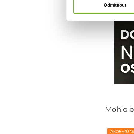
sportovních 
Odmítnout
udrží v suchu
oblečení na tr
Mohlo b
Akce -20 %