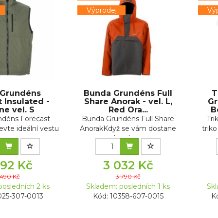
Výprodej
Vý
 Grundéns
Bunda Grundéns Full
T
 Insulated -
Share Anorak - vel. L,
G
ne vel. S
Red Ora...
B
ndéns Forecast
Bunda Grundéns Full Share
Tr
evte ideální vestu
AnorakKdyž se vám dostane
trik
ro v...
do rukou...
792 Kč
3 032 Kč
 490 Kč
3 790 Kč
posledních 2 ks
Skladem: posledních 1 ks
Skl
025-307-0013
Kód: 10358-607-0015
K