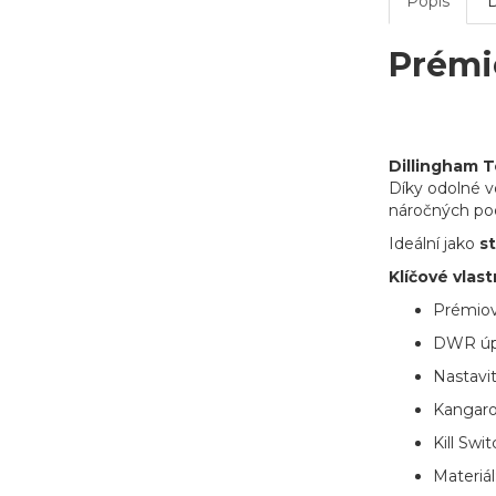
Popis
Prémi
Dillingham 
Díky odolné v
náročných po
Ideální jako
s
Klíčové vlast
Prémiov
DWR úpr
Nastavi
Kangaro
Kill Swi
Materiál