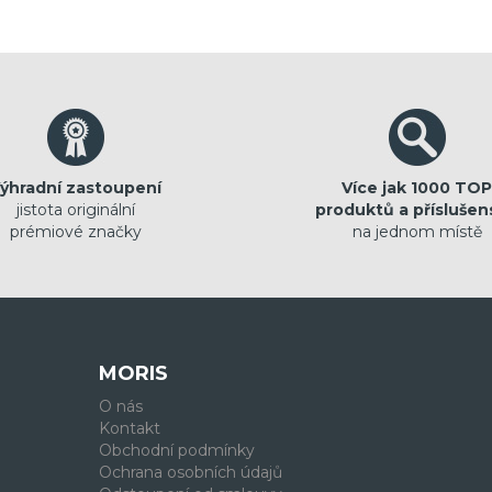
ýhradní zastoupení
Více jak 1000 TOP
jistota originální
produktů a příslušen
prémiové značky
na jednom místě
MORIS
O nás
Kontakt
Obchodní podmínky
Ochrana osobních údajů