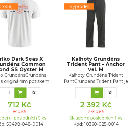
prodej
Výprodej
riko Dark Seas X
Kalhoty Grundéns
rundéns Common
Trident Pant - Anchor
ond SS Oyster M
vel. M
iko GrundénsGrundéns
Kalhoty Grundéns Trident
o s originálním potiskem
PantGrundéns Trident Pant je
vyrobeno...
navrže...
712 Kč
2 392 Kč
890 Kč
2 990 Kč
adem: posledních 5 ks
Skladem: posledních 1 ks
ód: 50498-048-0014
Kód: 10360-025-0014