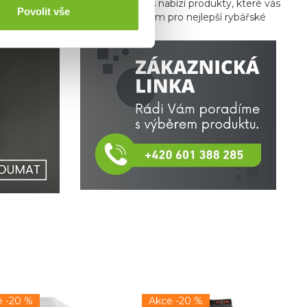
 trávíte čas ve městě, Grundéns nabízí produkty, které vás
Povolit vše
bjevte, proč je Grundéns synonymem pro nejlepší rybářské
e -20 %
Akce -20 %