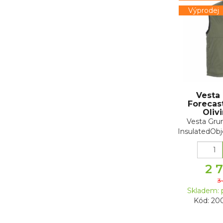
Výprodej
Vesta
Forecast
Olivi
Vesta Gru
InsulatedObj
p
2 
3
Skladem: 
Kód: 20