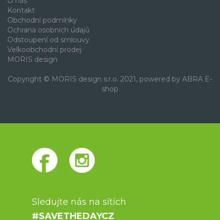
O nás
Kontakt
Obchodní podmínky
Ochrana osobních údajů
Odstoupení od smlouvy
Velkoobchodní prodej
MORIS design
Copyright © MORIS design s.r.o. 2021, powered by
ABRA E-
shop
Sledujte nás na sítích
#SAVETHEDAYCZ