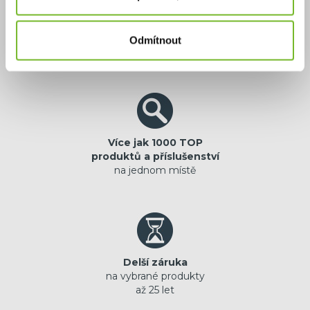
Výhradní zastoupení
jistota originální
Odmítnout
prémiové značky
Více jak 1000 TOP
produktů a příslušenství
na jednom místě
Delší záruka
na vybrané produkty
až 25 let