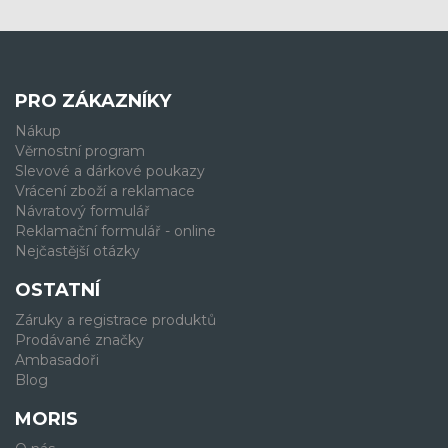
PRO ZÁKAZNÍKY
Nákup
Věrnostní program
Slevové a dárkové poukazy
Vrácení zboží a reklamace
Návratový formulář
Reklamační formulář - online
Nejčastější otázky
OSTATNÍ
Záruky a registrace produktů
Prodávané značky
Ambasadoři
Blog
MORIS