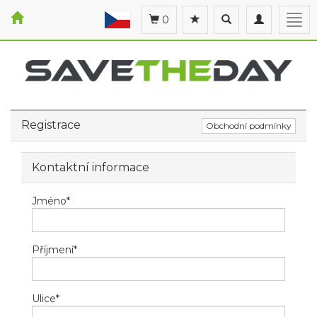
Toggle
Toggle
Togg
0
search
navigation
navi
Registrace
Obchodní podmínky
Kontaktní informace
Jméno
*
Příjmení
*
Ulice
*