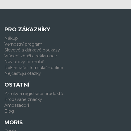
PRO ZÁKAZNÍKY
Nákup
Věrnostní program
Slevové a dárkové poukazy
Vrácení zboží a reklamace
Návratový formulář
Reklamační formulář - online
Nejčastější otázky
OSTATNÍ
Záruky a registrace produktů
Prodávané značky
Ambasadoři
Blog
MORIS