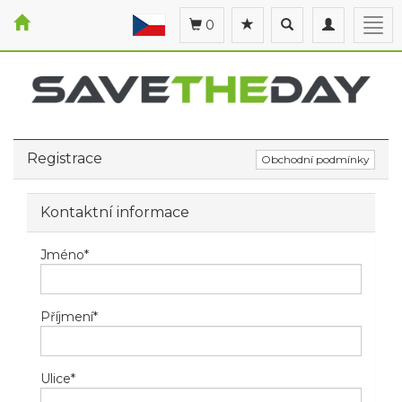
Toggle
Toggle
Togg
0
search
navigation
navi
Registrace
Obchodní podmínky
Kontaktní informace
Jméno
*
Příjmení
*
Ulice
*