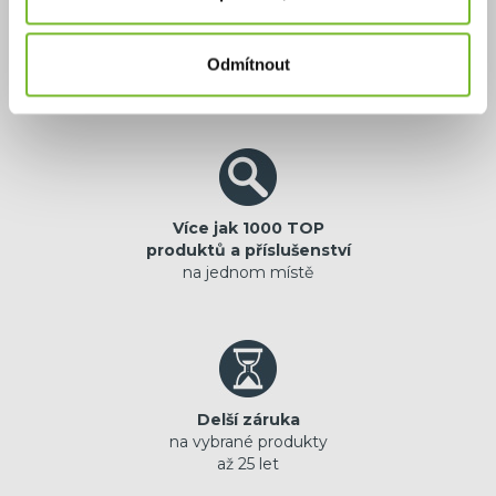
Výhradní zastoupení
jistota originální
Odmítnout
prémiové značky
Více jak 1000 TOP
produktů a příslušenství
na jednom místě
Delší záruka
na vybrané produkty
až 25 let