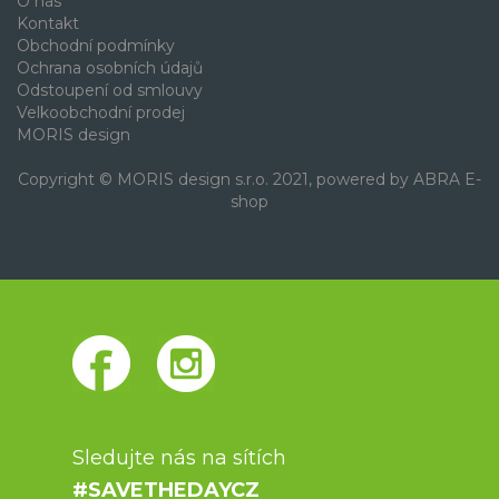
O nás
Kontakt
Obchodní podmínky
Ochrana osobních údajů
Odstoupení od smlouvy
Velkoobchodní prodej
MORIS design
Copyright © MORIS design s.r.o. 2021, powered by
ABRA E-
shop
Sledujte nás na sítích
#SAVETHEDAYCZ